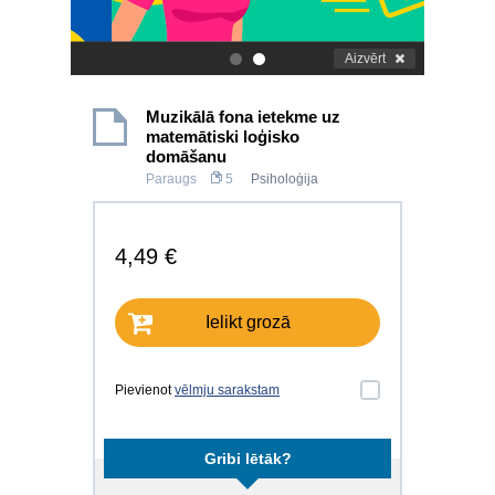
Aizvērt
.
.
Muzikālā fona ietekme uz
matemātiski loģisko
domāšanu
Paraugs
5
Psiholoģija
4,49 €
Ielikt grozā
Pievienot
vēlmju sarakstam
Gribi lētāk?