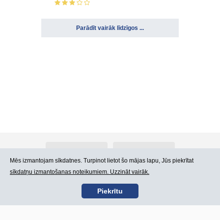
Parādīt vairāk līdzīgos ...
Par Atlants.lv
Reklāma
Mēs izmantojam sīkdatnes. Turpinot lietot šo mājas lapu, Jūs piekrītat
sīkdatņu izmantošanas noteikumiem. Uzzināt vairāk.
Kontakti
Lietošanas noteikumi
Piekrītu
SIA „CDI” © 2002 -
Lapas karte
2026