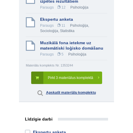
izpētes rezultātiem
Paraugs
12
Psiholoģija
Ekspertu anketa
Paraugs
11
Psiholoģija
,
Socioloģija
,
Statistika
Muzikālā fona ietekme uz
matemātiski loģisko domāšanu
Paraugs
5
Psiholoģija
Materiālu komplekts Nr. 1353244
Pirkt 3 materiālus komplektā
Apskatīt materiālu komplektu
Līdzīgie darbi
Ekspertu anketa