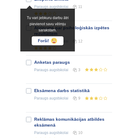
Paraugs
augstskolai
11
Tu vari jebkuru darbu ātri
pievienot savu vēlmju
Atzinums par psiholoģiskās izpētes
sarakstam.
rezultātiem
Forši!
Paraugs
augstskolai
12
Anketas paraugs
Paraugs
augstskolai
3
Eksāmena darbs statistikā
Paraugs
augstskolai
9
Reklāmas komunikācijas atbildes
eksāmenā
Paraugs
augstskolai
10