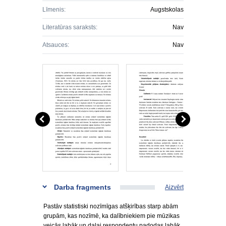
Līmenis:
Augstskolas
Literatūras saraksts:
Nav
Atsauces:
Nav
Darba fragments
Aizvērt
Pastāv statistiski nozīmīgas atšķirības starp abām
grupām, kas nozīmē, ka dalībniekiem pie mūzikas
veicās labāk un daļai respondentu padodas labāk