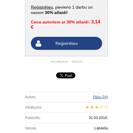
Reģistrējies
, pievieno 1 darbu un
saņem
30% atlaidi
!
3,14
Cena autoriem ar 30% atlaidi:
€
Reģistrēties
Identifikators:
626229
Autors:
Diiia
(24)
Vērtējums:
Publicēts:
31.03.2016.
Valoda:
Latviešu