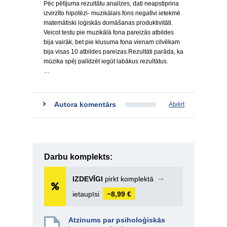
Pēc pētījuma rezultātu analīzes, dati neapstiprina
izvirzīto hipotēzi- muzikālais fons negatīvi ietekmē
matemātiski loģiskās domāšanas produktivitāti.
Veicot testu pie muzikālā fona pareizās atbildes
bija vairāk, bet pie klusuma fona vienam cilvēkam
bija visas 10 atbildes pareizas.Rezultāti parāda, ka
mūzika spēj palīdzēt iegūt labākus rezultātus.
…
Autora komentārs
Atvērt
Darbu komplekts:
IZDEVĪGI
pirkt komplektā
➞
ietaupīsi
−8,99 €
Atzinums par psiholoģiskās