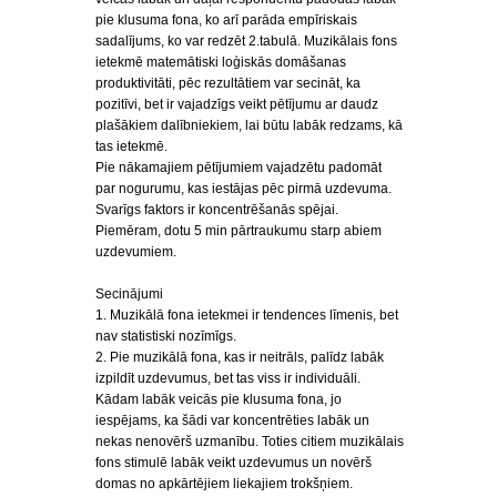
pie klusuma fona, ko arī parāda empīriskais
sadalījums, ko var redzēt 2.tabulā. Muzikālais fons
ietekmē matemātiski loģiskās domāšanas
produktivitāti, pēc rezultātiem var secināt, ka
pozitīvi, bet ir vajadzīgs veikt pētījumu ar daudz
plašākiem dalībniekiem, lai būtu labāk redzams, kā
tas ietekmē.
Pie nākamajiem pētījumiem vajadzētu padomāt
par nogurumu, kas iestājas pēc pirmā uzdevuma.
Svarīgs faktors ir koncentrēšanās spējai.
Piemēram, dotu 5 min pārtraukumu starp abiem
uzdevumiem.
Secinājumi
1. Muzikālā fona ietekmei ir tendences līmenis, bet
nav statistiski nozīmīgs.
2. Pie muzikālā fona, kas ir neitrāls, palīdz labāk
izpildīt uzdevumus, bet tas viss ir individuāli.
Kādam labāk veicās pie klusuma fona, jo
iespējams, ka šādi var koncentrēties labāk un
nekas nenovērš uzmanību. Toties citiem muzikālais
fons stimulē labāk veikt uzdevumus un novērš
domas no apkārtējiem liekajiem trokšņiem.