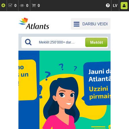
0
0
0
LV
DARBU VEIDI
Meklēt