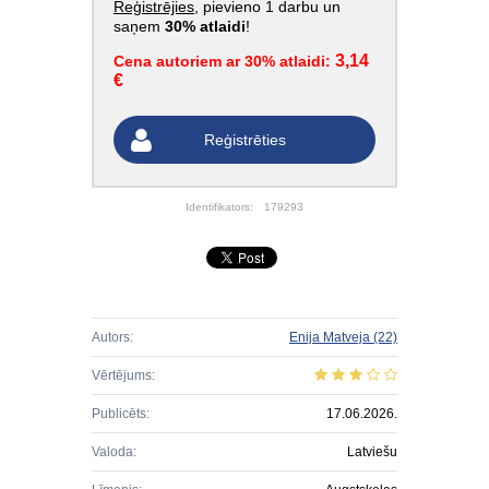
Reģistrējies
, pievieno 1 darbu un
saņem
30% atlaidi
!
3,14
Cena autoriem ar 30% atlaidi:
€
Reģistrēties
Identifikators:
179293
Autors:
Enija Matveja
(22)
Vērtējums:
Publicēts:
17.06.2026.
Valoda:
Latviešu