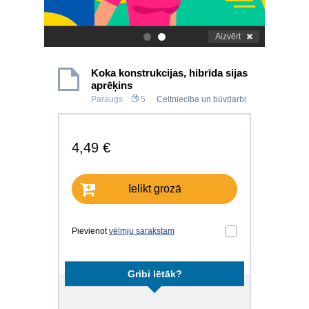
Aizvērt
.
.
Koka konstrukcijas, hibrīda sijas
aprēķins
Paraugs
5
Celtniecība un būvdarbi
4,49 €
Ielikt grozā
Pievienot
vēlmju sarakstam
Gribi lētāk?