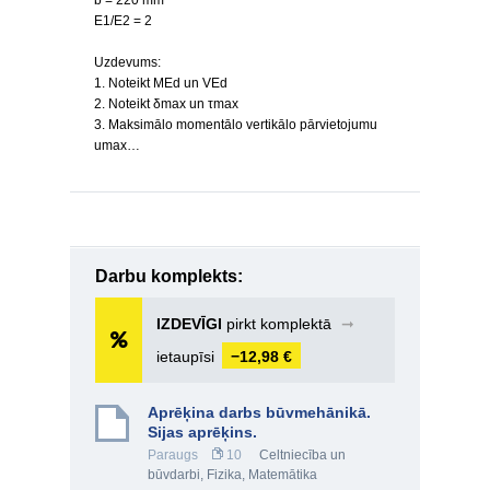
b = 220 mm
E1/E2 = 2
Uzdevums:
1. Noteikt MEd un VEd
2. Noteikt δmax un τmax
3. Maksimālo momentālo vertikālo pārvietojumu
umax…
Darbu komplekts:
IZDEVĪGI
pirkt komplektā
➞
ietaupīsi
−12,98 €
Aprēķina darbs būvmehānikā.
Sijas aprēķins.
Paraugs
10
Celtniecība un
būvdarbi
,
Fizika
,
Matemātika