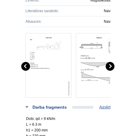
Līmenis:
Augstskolas
Literatūras saraksts:
Nav
Atsauces:
Nav
Darba fragments
Aizvērt
Dots: qd = 9 kN/m
L = 6.3 m
h1 = 200 mm