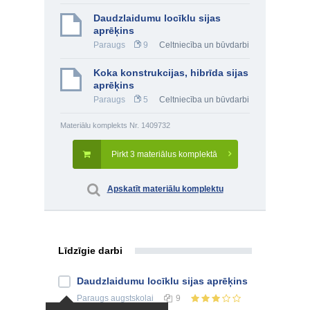
Daudzlaidumu locīklu sijas
aprēķins
Paraugs
9
Celtniecība un būvdarbi
Koka konstrukcijas, hibrīda sijas
aprēķins
Paraugs
5
Celtniecība un būvdarbi
Materiālu komplekts Nr. 1409732
Pirkt 3 materiālus komplektā
Apskatīt materiālu komplektu
Līdzīgie darbi
Daudzlaidumu locīklu sijas aprēķins
Paraugs
augstskolai
9