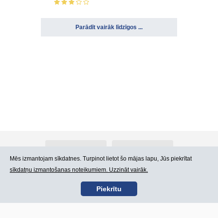
Parādīt vairāk līdzīgos ...
Par Atlants.lv
Reklāma
Mēs izmantojam sīkdatnes. Turpinot lietot šo mājas lapu, Jūs piekrītat
sīkdatņu izmantošanas noteikumiem. Uzzināt vairāk.
Kontakti
Lietošanas noteikumi
Piekrītu
SIA „CDI” © 2002 -
Lapas karte
2026