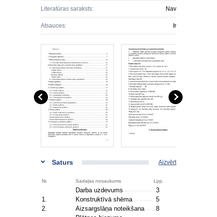
Literatūras saraksts:
Nav
Atsauces:
Ir
Saturs
Aizvērt
Nr.
Sadaļas nosaukums
Lpp.
Darba uzdevums
3
1.
Konstruktīvā shēma
5
2.
Aizsargslāņa noteikšana
8