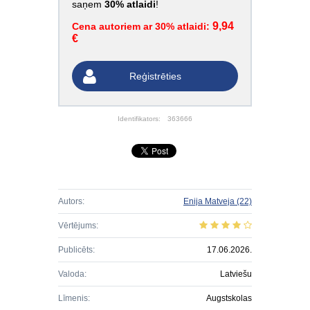
saņem
30% atlaidi
!
9,94
Cena autoriem ar 30% atlaidi:
€
Reģistrēties
Identifikators:
363666
Autors:
Enija Matveja
(22)
Vērtējums:
Publicēts:
17.06.2026.
Valoda:
Latviešu
Līmenis:
Augstskolas