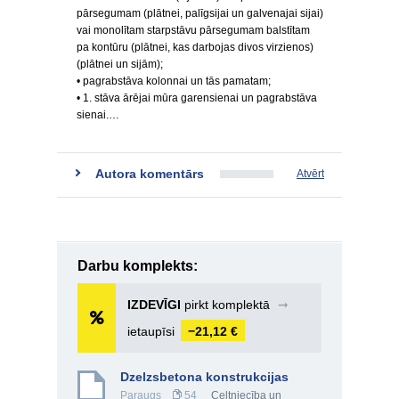
pārsegumam (plātnei, palīgsijai un galvenajai sijai)
vai monolītam starpstāvu pārsegumam balstītam
pa kontūru (plātnei, kas darbojas divos virzienos)
(plātnei un sijām);
• pagrabstāva kolonnai un tās pamatam;
• 1. stāva ārējai mūra garensienai un pagrabstāva
sienai.…
Autora komentārs
Atvērt
Darbu komplekts:
IZDEVĪGI
pirkt komplektā
➞
ietaupīsi
−21,12 €
Dzelzsbetona konstrukcijas
Paraugs
54
Celtniecība un