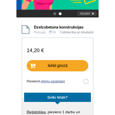
Aizvērt
.
.
Dzelzsbetona konstrukcijas
Paraugs
54
Celtniecība un būvdarbi
14,20 €
Ielikt grozā
Pievienot
vēlmju sarakstam
Gribi lētāk?
Reģistrējies
, pievieno 1 darbu un