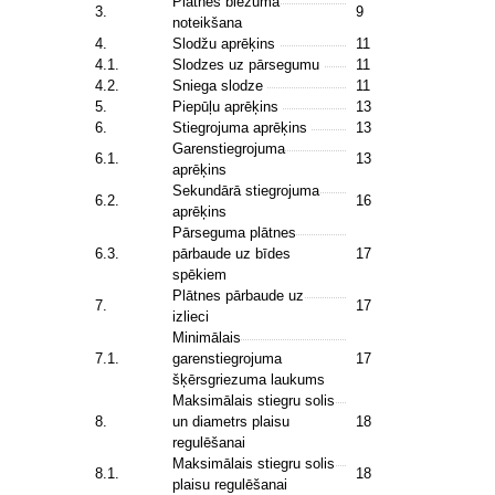
Plātnes biezuma
3.
9
noteikšana
4.
Slodžu aprēķins
11
4.1.
Slodzes uz pārsegumu
11
4.2.
Sniega slodze
11
5.
Piepūļu aprēķins
13
6.
Stiegrojuma aprēķins
13
Garenstiegrojuma
6.1.
13
aprēķins
Sekundārā stiegrojuma
6.2.
16
aprēķins
Pārseguma plātnes
6.3.
pārbaude uz bīdes
17
spēkiem
Plātnes pārbaude uz
7.
17
izlieci
Minimālais
7.1.
garenstiegrojuma
17
šķērsgriezuma laukums
Maksimālais stiegru solis
8.
un diametrs plaisu
18
regulēšanai
Maksimālais stiegru solis
8.1.
18
plaisu regulēšanai