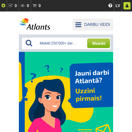
0
0
0
LV
DARBU VEIDI
Meklēt