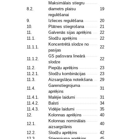
Maksimālais stiegru
8.2.
diametrs plaisu
19
regulēšanai
9.
Izlieces regulēšana
20
10.
Plātnes stiegrošana
21
11.
Galvenās sijas aprēķins
22
11.1.
Slodžu aprēķins
22
Koncentrētā slodze no
11.1.1.
22
pasijas
GS pašsvara lineārā
11.1.2.
22
slodze
11.2.
Piepūļu aprēķins
23
11.2.1.
Slodžu kombinācijas
23
11.3.
Aizsargslāņa noteikšana
29
Garenstiegrojuma
11.4.
31
aprēķins
11.4.1.
Malējie laidumi
31
11.4.2.
Balsti
34
11.4.3.
Vidējie laidumi
35
12.
Kolonnas aprēķins
40
Kolonnas nominālais
12.1.
40
aizsargslānis
12.2.
Slodžu aprēķins
42
12.3.
Stiegrojuma aprēķins
45