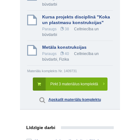
būvdarbi
Kursa projekts disciplīnā "Koka
un plastmasu konstrukcijas"
Paraugs
38
Celtniecība un
būvdarbi
Metāla konstrukcijas
Paraugs
40
Celtniecība un
būvdarbi
,
Fizika
Materiālu komplekts Nr. 1409731
Pirkt 3 materiālus komplektā
Apskatīt materiālu komplektu
Līdzīgie darbi