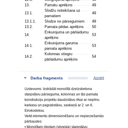
13.
Pamatu aprēķins
49
Slodžu noteikšana uz
13.1.
49
pamatiem
13.1.1.
Slodze no pārsegumiem
49
13.2.
Pamata pēdas aprēķins
50
Enkurojuma un pārlaidumu
14.
53
aprēķins
Enkurojuma garuma
14.1.
53
pamata aprēķins
Kolonnas stiegru
14.2.
54
pārlaidumu aprēķins
Darba fragments
Aizvērt
Uzdevums: Izstrādāt monolītā dzelzsbetona
starpstāvu pārseguma, kolonnas un tās pamata
konstrukciju projektu daudzstāvu ēkai ar nepilnu
karkasu un pagrabstāvu, saskaņā ar 2. un 6.
Eirokodeksu.
Veikt elementu dimensionēšanu un nepieciešamās
pārbaudes:
• Monolītam ribotam (sijveida) starpstāvu