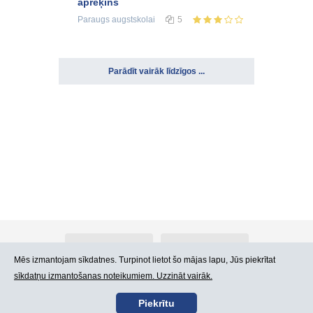
aprēķins
Paraugs
augstskolai
5
Parādīt vairāk līdzīgos ...
Par Atlants.lv
Reklāma
Mēs izmantojam sīkdatnes. Turpinot lietot šo mājas lapu, Jūs piekrītat
sīkdatņu izmantošanas noteikumiem. Uzzināt vairāk.
Kontakti
Lietošanas noteikumi
Piekrītu