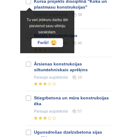
Kursa projekts disciplīnā "Koka un
plastmasu konstrukcijas"
Paraugs
augstskolai
38
Tu vari jebkuru darbu ātri
pievienot savu vēlmju
sarakstam.
Metāla konstrukcijas
Forši!
Paraugs
augstskolai
40
Ārsienas konstrukcijas
siltumtehniskais aprēķins
Paraugs
augstskolai
10
Stiegrbetona un mūra konstrukcijas
ēka
Paraugs
augstskolai
57
Ugunsdrošas dzelzsbetona sijas