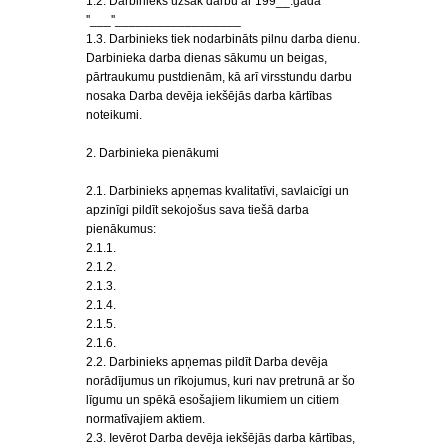
1.2. Darbinieks uzsāk darbu ar 199__.gada
''___''__________________
1.3. Darbinieks tiek nodarbināts pilnu darba dienu.
Darbinieka darba dienas sākumu un beigas,
pārtraukumu pustdienām, kā arī virsstundu darbu
nosaka Darba devēja iekšējās darba kārtības
noteikumi.
2. Darbinieka pienākumi
2.1. Darbinieks apņemas kvalitatīvi, savlaicīgi un
apzinīgi pildīt sekojošus sava tiešā darba
pienākumus:
2.1.1.
2.1.2.
2.1.3.
2.1.4.
2.1.5.
2.1.6.
2.2. Darbinieks apņemas pildīt Darba devēja
norādījumus un rīkojumus, kuri nav pretrunā ar šo
līgumu un spēkā esošajiem likumiem un citiem
normatīvajiem aktiem.
2.3. Ievērot Darba devēja iekšējās darba kārtības,