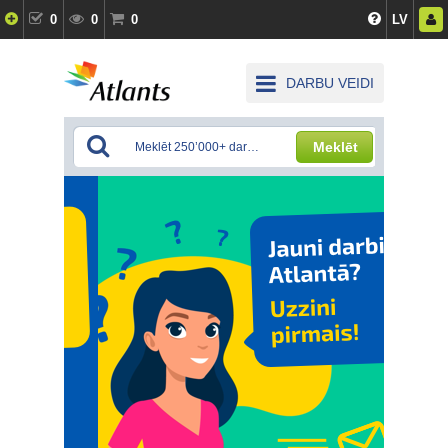
0
0
0
LV
DARBU VEIDI
Meklēt