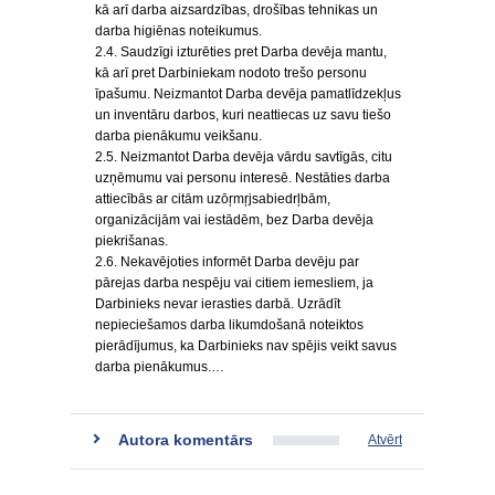
kā arī darba aizsardzības, drošības tehnikas un
darba higiēnas noteikumus.
2.4. Saudzīgi izturēties pret Darba devēja mantu,
kā arī pret Darbiniekam nodoto trešo personu
īpašumu. Neizmantot Darba devēja pamatlīdzekļus
un inventāru darbos, kuri neattiecas uz savu tiešo
darba pienākumu veikšanu.
2.5. Neizmantot Darba devēja vārdu savtīgās, citu
uzņēmumu vai personu interesē. Nestāties darba
attiecībās ar citām uzōŗmŗjsabiedrļbām,
organizācijām vai iestādēm, bez Darba devēja
piekrišanas.
2.6. Nekavējoties informēt Darba devēju par
pārejas darba nespēju vai citiem iemesliem, ja
Darbinieks nevar ierasties darbā. Uzrādīt
nepieciešamos darba likumdošanā noteiktos
pierādījumus, ka Darbinieks nav spējis veikt savus
darba pienākumus.…
Autora komentārs
Atvērt