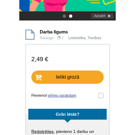
Aizvērt
.
.
Darba līgums
Paraugs
2
Lietvedība
,
Tiesības
2,49 €
Ielikt grozā
Pievienot
vēlmju sarakstam
Gribi lētāk?
Reģistrējies
, pievieno 1 darbu un