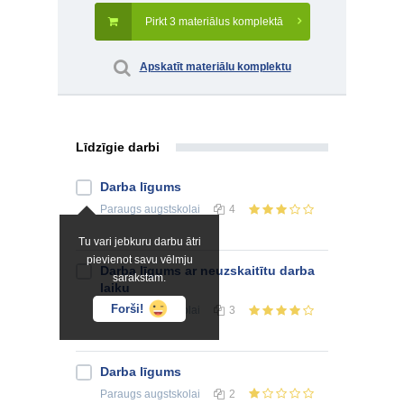
Pirkt 3 materiālus komplektā
Apskatīt materiālu komplektu
Līdzīgie darbi
Darba līgums
Paraugs
augstskolai
4
Tu vari jebkuru darbu ātri
pievienot savu vēlmju
Darba līgums ar neuzskaitītu darba
sarakstam.
laiku
Forši!
Paraugs
augstskolai
3
Darba līgums
Paraugs
augstskolai
2