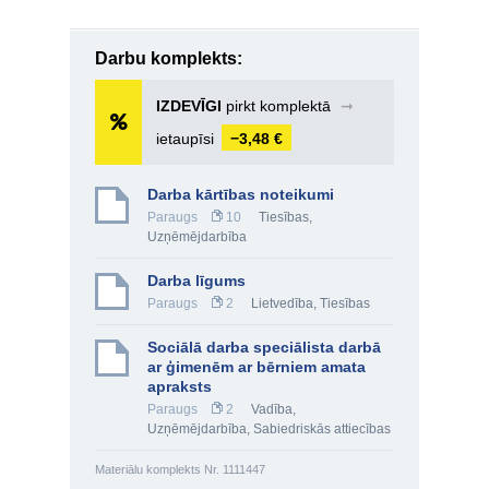
Darbu komplekts:
IZDEVĪGI
pirkt komplektā
➞
ietaupīsi
−3,48 €
Darba kārtības noteikumi
Paraugs
10
Tiesības
,
Uzņēmējdarbība
Darba līgums
Paraugs
2
Lietvedība
,
Tiesības
Sociālā darba speciālista darbā
ar ģimenēm ar bērniem amata
apraksts
Paraugs
2
Vadība
,
Uzņēmējdarbība
,
Sabiedriskās attiecības
Materiālu komplekts Nr. 1111447