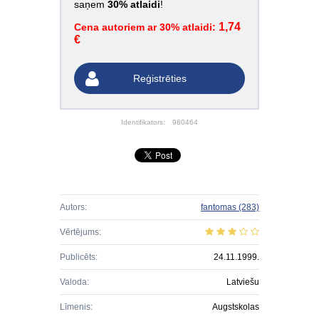
saņem
30% atlaidi
!
1,74
Cena autoriem ar 30% atlaidi:
€
Reģistrēties
Identifikators:
980464
Autors:
fantomas
(283)
Vērtējums:
Publicēts:
24.11.1999.
Valoda:
Latviešu
Līmenis:
Augstskolas