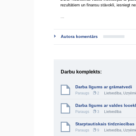
rezultātiem un finansu stāvokli, iesniegt n
…
Autora komentārs
Darbu komplekts:
Darba līgums ar grāmatvedi
Paraugs
2
Lietvedība
,
Uzņēmē
Darba līgums ar valdes locekl
Paraugs
3
Lietvedība
Starptautiskais tirdzniecības
Paraugs
9
Lietvedība
,
Uzņēmē