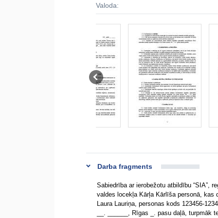
Valoda:
Darba fragments
Sabiedrība ar ierobežotu atbildību “SIA”, r
valdes locekļa Kārļa Kārlīša personā, kas
Laura Lauriņa, personas kods 123456-12345
__. ______, Rīgas _. pasu daļā, turpmāk t