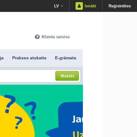
LV
Ienākt
Reģistrēties
Klientu serviss
ja
Prakses atskaite
E-grāmata
Meklēt