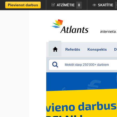
Pievienot darbus
ATZĪMĒTIE
0
SKATĪTIE
interneta 
Referāts
Konspekts
D