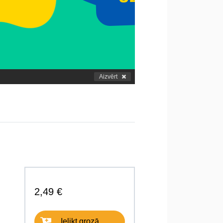
Aizvērt
2,49 €
Ielikt grozā