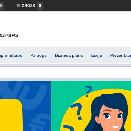
0
GROZS
0
bibliotēka
iplomdarbs
Paraugs
Biznesa plāns
Eseja
Prezentāci