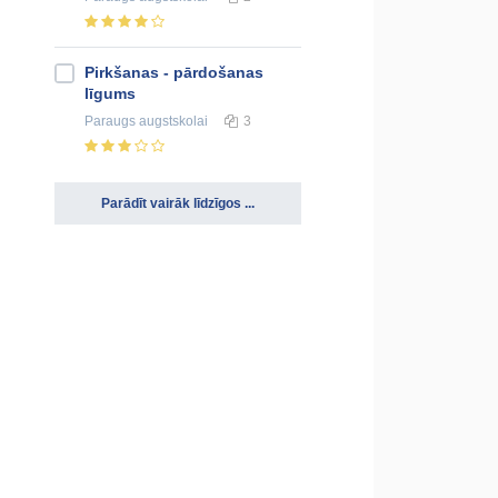
Pirkšanas - pārdošanas
līgums
Paraugs
augstskolai
3
Parādīt vairāk līdzīgos ...