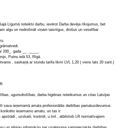
 šajā Līgumā noteikto darbu, ievērot Darba devēja rīkojumus, bet
m algu un nodrošināt viņam taisnīgus, drošus un veselībai
ku.
grāmatvedi.
ar 200_. gada __. _____.
rojs, Putnu ielā 53, Rīgā.
tvaros , saskaņā ar stundu tarifa likmi LVL 1,20 ( viens lats 20 sant.)
MI
rtības, ugunsdrošības, darba higiēnas noteikumus un citas Latvijas
pildīt sava ieņemamā amata profesionālās darbības pamatuzdevumus
a konkrēto ieņemamo amatu, un tas ir:
pstrādi , uzskaiti, kontroli, u.tml., atbilstoši LR normatīvajiem
atiesu un pilnīgu informāciju par uzņēmuma saimnieciskās darbības