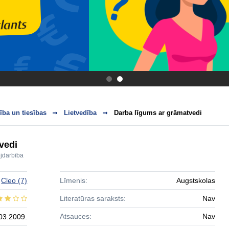
.
.
ba un tiesības
Lietvedība
Darba līgums ar grāmatvedi
vedi
jdarbība
Cleo
(7)
Līmenis:
Augstskolas
Literatūras saraksts:
Nav
Atsauces:
Nav
03.2009.