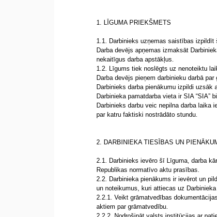
1. LĪGUMA PRIEKŠMETS
1.1. Darbinieks uzņemas saistības izpildīt
Darba devējs apņemas izmaksāt Darbinieka
nekaitīgus darba apstākļus.
1.2. Līgums tiek noslēgts uz nenoteiktu lai
Darba devējs pieņem darbinieku darbā par 
Darbinieks darba pienākumu izpildi uzsāk 
Darbinieka pamatdarba vieta ir SIA “SIA” bi
Darbinieks darbu veic nepilna darba laika ie
par katru faktiski nostrādāto stundu.
2. DARBINIEKA TIESĪBAS UN PIENĀKU
2.1. Darbinieks ievēro šī Līguma, darba kā
Republikas normatīvo aktu prasības.
2.2. Darbinieka pienākums ir ievērot un 
un noteikumus, kuri attiecas uz Darbiniek
2.2.1. Veikt grāmatvedības dokumentācijas a
aktiem par grāmatvedību.
2.2.2. Nodrošināt valsts institūcijas ar p