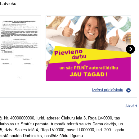
Latviešu
Izvērst priekšskatu
Aizvērt
eģ. Nr. 40000000000, jurid. adrese: Čiekuru iela 3, Rīga LV-0000, tās
 darbojas uz Statūtu pamata, turpmāk tekstā saukts Darba devējs, un
, dzīv. Saules ielā 4, Rīga LV-0000, pase LL000000, izd. 200_. gada
ekstā saukts Darbinieks, noslēdz šādu Līgumu: