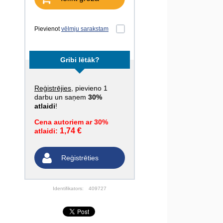
Pievienot
vēlmju sarakstam
Gribi lētāk?
Reģistrējies
, pievieno 1
darbu un saņem
30%
atlaidi
!
Cena autoriem ar 30%
1,74 €
atlaidi:
Reģistrēties
Identifikators:
409727