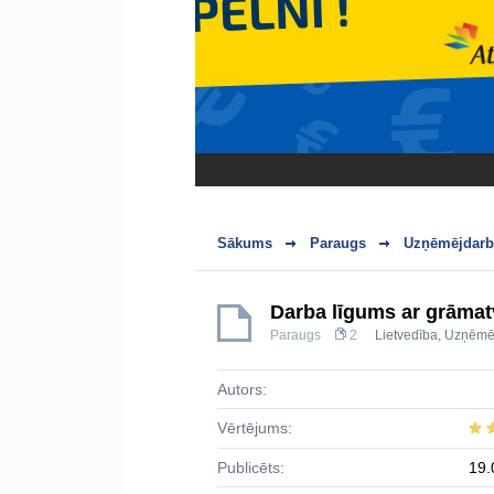
Sākums
Paraugs
Uzņēmējdarbī
Darba līgums ar grāmat
Paraugs
2
Lietvedība
,
Uzņēmē
Autors:
Vērtējums:
Publicēts:
19.