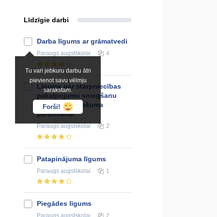
Līdzīgie darbi
Darba līgums ar grāmatvedi
Paraugs
augstskolai
4
Tu vari jebkuru darbu ātri
pievienot savu vēlmju
Līgums par starpniecības
sarakstam.
pakalpojumu sniegšanu
nekustamā īpašuma
Forši!
pārdošanai
Paraugs
augstskolai
2
Patapinājuma līgums
Paraugs
augstskolai
1
Piegādes līgums
Paraugs
augstskolai
2