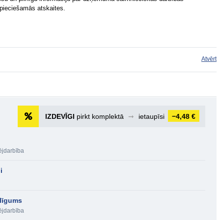
epieciešamās atskaites.
Atvērt
IZDEVĪGI
pirkt komplektā
➞
ietaupīsi
−4,48 €
jdarbība
i
 līgums
jdarbība