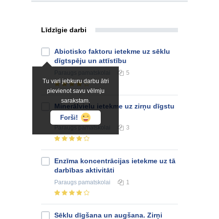
Līdzīgie darbi
Abiotisko faktoru ietekme uz sēklu
dīgtspēju un attīstību
Paraugs
pamatskolai
5
Tu vari jebkuru darbu ātri
pievienot savu vēlmju
sarakstam.
Minerālvielu ietekme uz zirņu dīgstu
augšanu
Forši!
Paraugs
pamatskolai
3
Enzīma koncentrācijas ietekme uz tā
darbības aktivitāti
Paraugs
pamatskolai
1
Sēklu dīgšana un augšana. Zirņi