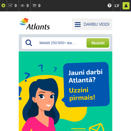
0
0
0
LV
DARBU VEIDI
Meklēt