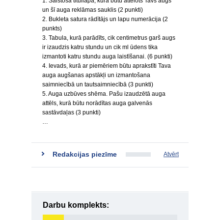
1. Saistoša titullapa, kurā būtu attēlots Tavs augs
un šī auga reklāmas sauklis (2 punkti)
2. Bukleta satura rādītājs un lapu numerācija (2
punkts)
3. Tabula, kurā parādīts, cik centimetrus garš augs
ir izaudzis katru stundu un cik ml ūdens tika
izmantoti katru stundu auga laistīšanai. (6 punkti)
4. Ievads, kurā ar piemēriem būtu aprakstīti Tava
auga augšanas apstākļi un izmantošana
saimniecībā un tautsaimniecībā (3 punkti)
5. Auga uzbūves shēma. Pašu izaudzētā auga
attēls, kurā būtu norādītas auga galvenās
sastāvdaļas (3 punkti)
…
Redakcijas piezīme
Atvērt
Darbu komplekts: