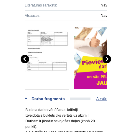
Literatūras saraksts:
Nav
Atsauces:
Nav
Darba fragments
Aizvērt
Bukleta darba vērtēšanas kritēriji:
Izveidotais buklets tiks vērtēts uz atzīmi!
Darbam ir jāsatur sekojošas daļas (kopā 20
punkti):