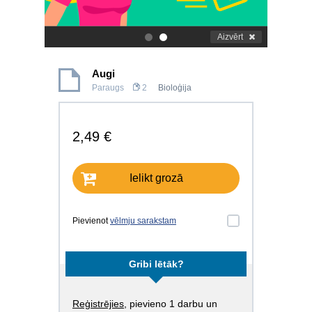
Aizvērt
.
.
Augi
Paraugs
2
Bioloģija
2,49 €
Ielikt grozā
Pievienot
vēlmju sarakstam
Gribi lētāk?
Reģistrējies
, pievieno 1 darbu un