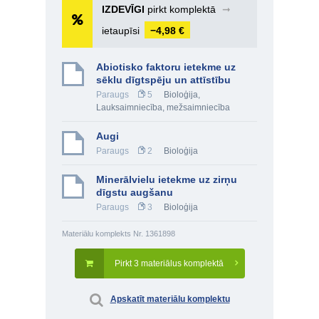
IZDEVĪGI
pirkt komplektā
➞
ietaupīsi
−4,98 €
Abiotisko faktoru ietekme uz
sēklu dīgtspēju un attīstību
Paraugs
5
Bioloģija
,
Lauksaimniecība, mežsaimniecība
Augi
Paraugs
2
Bioloģija
Minerālvielu ietekme uz zirņu
dīgstu augšanu
Paraugs
3
Bioloģija
Materiālu komplekts Nr. 1361898
Pirkt 3 materiālus komplektā
Apskatīt materiālu komplektu