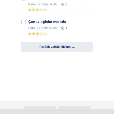
Paraugs
pamatskolai
2
Ģenealoģiskā metode
Paraugs
pamatskolai
1
Parādīt vairāk līdzīgos ...
Par Atlants.lv
Reklāma