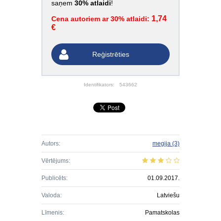
saņem
30% atlaidi
!
1,74
Cena autoriem ar 30% atlaidi:
€
Reģistrēties
Identifikators:
543662
Autors:
megija
(3)
Vērtējums:
Publicēts:
01.09.2017.
Valoda:
Latviešu
Līmenis:
Pamatskolas