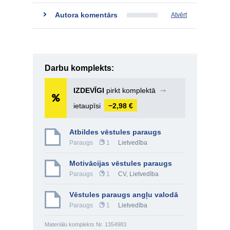
Autora komentārs
Atvērt
Darbu komplekts:
IZDEVĪGI
pirkt komplektā
➞
ietaupīsi
−2,98 €
Atbildes vēstules paraugs
Paraugs
1
Lietvedība
Motivācijas vēstules paraugs
Paraugs
1
CV
,
Lietvedība
Vēstules paraugs angļu valodā
Paraugs
1
Lietvedība
Materiālu komplekts Nr. 1354983