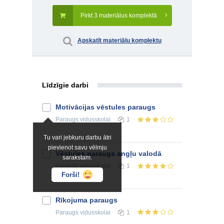
Pirkt 3 materiālus komplektā
Apskatīt materiālu komplektu
Līdzīgie darbi
Motivācijas vēstules paraugs
Paraugs
vidusskolai
1
Tu vari jebkuru darbu ātri
pievienot savu vēlmju
Vēstules paraugs angļu valodā
sarakstam.
Paraugs
vidusskolai
1
Forši!
Rīkojuma paraugs
Paraugs
vidusskolai
1