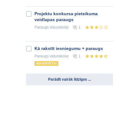
Projektu konkursa pieteikuma
veidlapas paraugs
Paraugs
vidusskolai
1
Kā rakstīt iesniegumu + paraugs
Paraugs
vidusskolai
1
NOVĒRTĒTS!
Parādīt vairāk līdzīgos ...