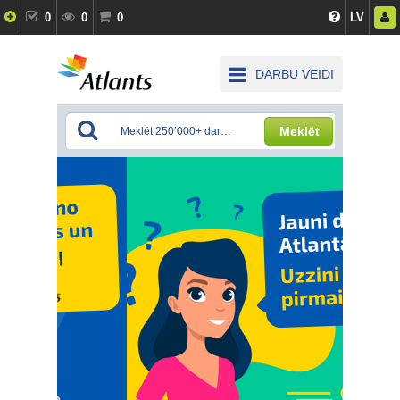
0
0
0
LV
DARBU VEIDI
Meklēt