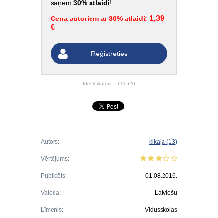
saņem
30% atlaidi
!
1,39
Cena autoriem ar 30% atlaidi:
€
Reģistrēties
Identifikators:
690620
Autors:
kikaļa
(13)
Vērtējums:
Publicēts:
01.08.2016.
Valoda:
Latviešu
Līmenis:
Vidusskolas