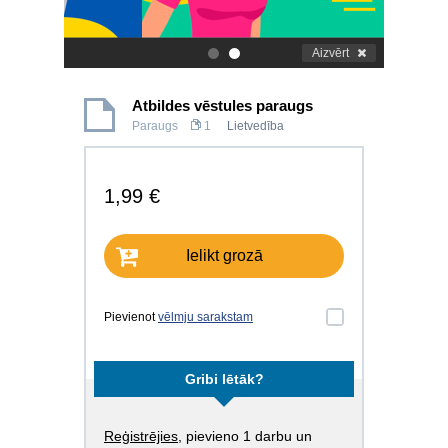
Aizvērt
.
.
Atbildes vēstules paraugs
Paraugs
1
Lietvedība
1,99 €
Ielikt grozā
Pievienot
vēlmju sarakstam
Gribi lētāk?
Reģistrējies
, pievieno 1 darbu un