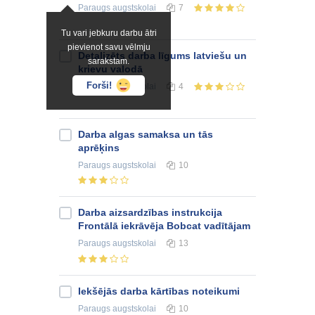
Paraugs
augstskolai
7
Tu vari jebkuru darbu ātri
pievienot savu vēlmju
Detalizēts darba līgums latviešu un
sarakstam.
krievu valodā
Forši!
Paraugs
augstskolai
4
Darba algas samaksa un tās
aprēķins
Paraugs
augstskolai
10
Darba aizsardzības instrukcija
Frontālā iekrāvēja Bobcat vadītājam
Paraugs
augstskolai
13
Iekšējās darba kārtības noteikumi
Paraugs
augstskolai
10