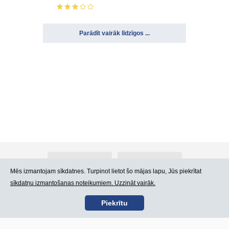
Parādīt vairāk līdzīgos ...
Par Atlants.lv
Reklāma
Mēs izmantojam sīkdatnes. Turpinot lietot šo mājas lapu, Jūs piekrītat
sīkdatņu izmantošanas noteikumiem. Uzzināt vairāk.
Kontakti
Lietošanas noteikumi
Piekrītu
SIA „CDI” © 2002 -
Lapas karte