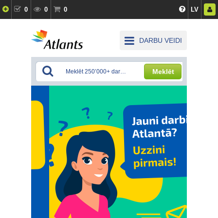
0
0
0
LV
DARBU VEIDI
Meklēt