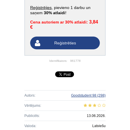
Reģistrējies
, pievieno 1 darbu un
saņem
30% atlaidi
!
3,84
Cena autoriem ar 30% atlaidi:
€
Reģistrēties
Identifikators:
961778
Autors:
Goodstudent 98
(298)
Vērtējums:
Publicēts:
13.06.2026.
Valoda:
Latviešu