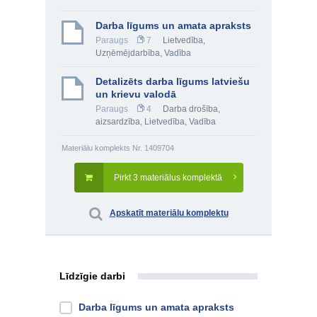
Darba līgums un amata apraksts
Paraugs
7
Lietvedība
,
Uzņēmējdarbība
,
Vadība
Detalizēts darba līgums latviešu
un krievu valodā
Paraugs
4
Darba drošība,
aizsardzība
,
Lietvedība
,
Vadība
Materiālu komplekts Nr. 1409704
Pirkt 3 materiālus komplektā
Apskatīt materiālu komplektu
Līdzīgie darbi
Darba līgums un amata apraksts