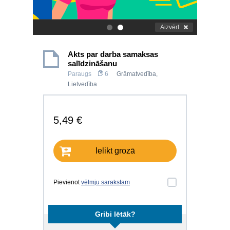
Aizvērt
.
.
Akts par darba samaksas
salīdzināšanu
Paraugs
6
Grāmatvedība
,
Lietvedība
5,49 €
Ielikt grozā
Pievienot
vēlmju sarakstam
Gribi lētāk?