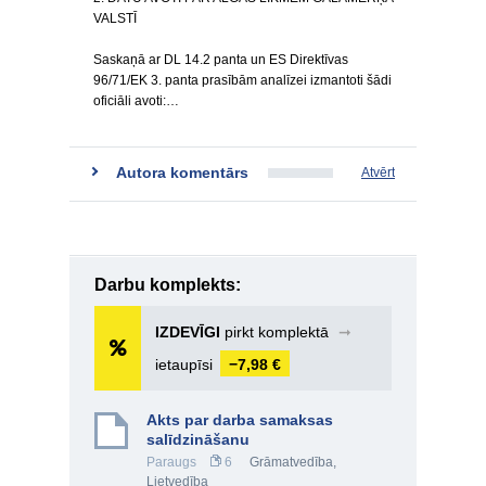
VALSTĪ
Saskaņā ar DL 14.2 panta un ES Direktīvas
96/71/EK 3. panta prasībām analīzei izmantoti šādi
oficiāli avoti:…
Autora komentārs
Atvērt
Darbu komplekts:
IZDEVĪGI
pirkt komplektā
➞
ietaupīsi
−7,98 €
Akts par darba samaksas
salīdzināšanu
Paraugs
6
Grāmatvedība
,
Lietvedība