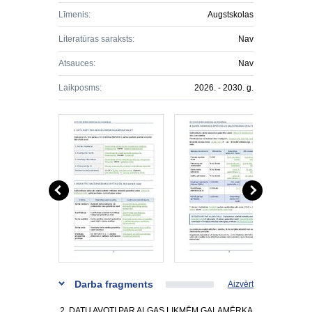
Līmenis:
Augstskolas
Literatūras saraksts:
Nav
Atsauces:
Nav
Laikposms:
2026. - 2030. g.
Darba fragments
Aizvērt
2. DATU AVOTI PAR ALGAS LIKMĒM GALAMĒRĶA