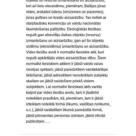
objektu un resursu izmantošanu un aizsardzību,
bet arī lielu ekosistēmu, piemēram, Baltijas jūras
vides, ieskaitot ūdeņu (virszemes un pazemes),
jūras gultnes un krastu aizsardzību. Tas notiek ar
starptautisku konvenciju un valstu nacionālās
likumdošanas palīdzību. Ekoloģiskās tiesības
regulē gan atsevišķu dabas objektu (resursu)
izmantošanu un aizsardzību, gan arī šo objektu
sistēmu (ekosistēmu) izmantošanu un aizsardzību.
Vides tiesību avoti ir normatīvi tiesiskie akti, kuri
regulē apkārtējās vides aizsardzības sfēru. Šiem
normatīvi tiesiskiem aktiem ir jābūt valsts varas
nesējas spēkam, jābūt paredzētiem vairākkārtējai
lietošanai, jābūt adresētiem nenoteiktam subjektu
skaitam un jābūt saistošiem priekš visiem
subjektiem. Lai normatīvi tiesiskais akts varētu
kalpot par vides tiesību avotu, tam ir jāatbilst
noteiktām prasībām, kā, piemēram, tam ir jābūt
izteiktam noteiktā formā (likums, valdības nolikums,
u.c.), jābūt sastādītam likumā paredzētā formā,
jābūt pilnvarotas personas izdotam, jābūt oficiāli
publicētam. …