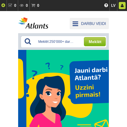
0
0
0
LV
DARBU VEIDI
Meklēt