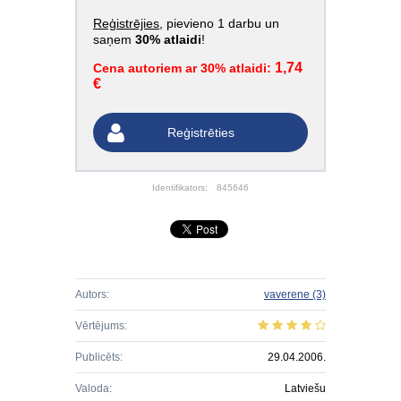
Reģistrējies
, pievieno 1 darbu un
saņem
30% atlaidi
!
1,74
Cena autoriem ar 30% atlaidi:
€
Reģistrēties
Identifikators:
845646
Autors:
vaverene
(3)
Vērtējums:
Publicēts:
29.04.2006.
Valoda:
Latviešu