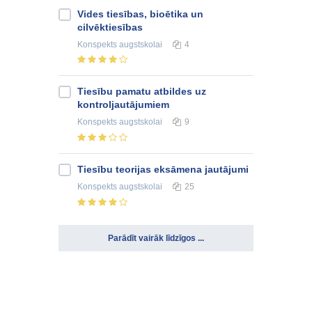
Vides tiesības, bioētika un
cilvēktiesības
Konspekts
augstskolai
4
Tiesību pamatu atbildes uz
kontroljautājumiem
Konspekts
augstskolai
9
Tiesību teorijas eksāmena jautājumi
Konspekts
augstskolai
25
Parādīt vairāk līdzīgos ...