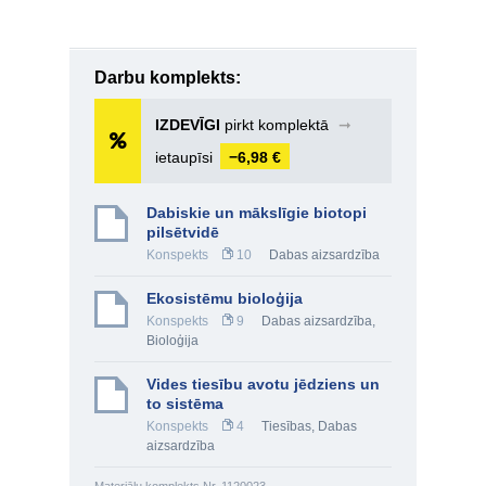
Darbu komplekts:
IZDEVĪGI
pirkt komplektā
➞
ietaupīsi
−6,98 €
Dabiskie un mākslīgie biotopi
pilsētvidē
Konspekts
10
Dabas aizsardzība
Ekosistēmu bioloģija
Konspekts
9
Dabas aizsardzība
,
Bioloģija
Vides tiesību avotu jēdziens un
to sistēma
Konspekts
4
Tiesības
,
Dabas
aizsardzība