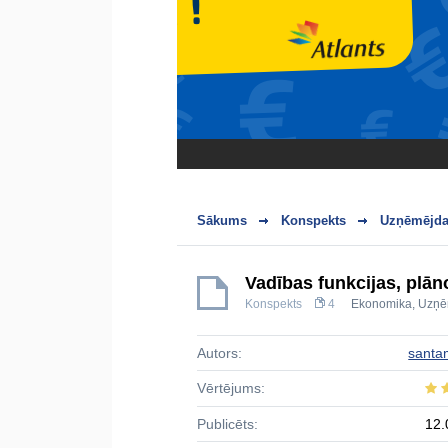
Sākums
Konspekts
Uzņēmējdar
Vadības funkcijas, plā
Konspekts
4
Ekonomika
,
Uzņē
Autors:
santa
Vērtējums:
Publicēts:
12.