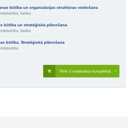
anas būtība un organizācijas struktūras veidošana
mējdarbība
,
Vadība
s būtība un stratēģiskā plānošana
mējdarbība
,
Vadība
as būtība. Stratēģiskā plānošana
mējdarbība
Pirkt 3 materiālus komplektā