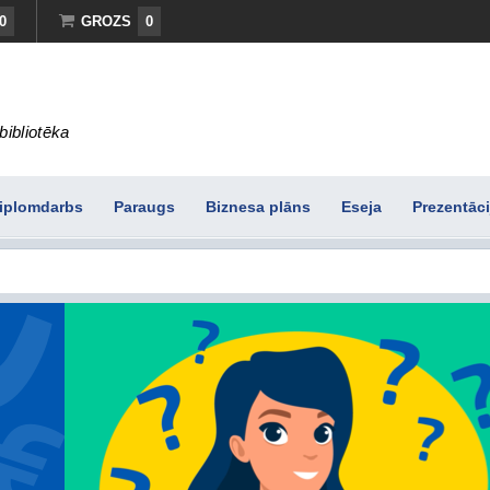
0
GROZS
0
bibliotēka
iplomdarbs
Paraugs
Biznesa plāns
Eseja
Prezentāci