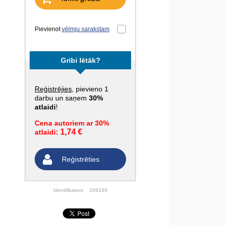
Pievienot
vēlmju sarakstam
Gribi lētāk?
Reģistrējies
, pievieno 1
darbu un saņem
30%
atlaidi
!
Cena autoriem ar 30%
1,74 €
atlaidi:
Reģistrēties
Identifikators:
169169