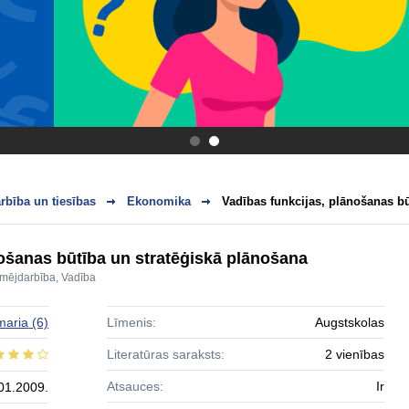
.
.
bība un tiesības
Ekonomika
Vadības funkcijas, plānošanas bū
nošanas būtība un stratēģiskā plānošana
mējdarbība
,
Vadība
maria
(6)
Līmenis:
Augstskolas
Literatūras saraksts:
2 vienības
Atsauces:
Ir
01.2009.