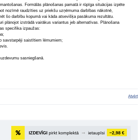
zmantošanas. Formālās plānošanas pamatā ir rūpīga situācijas izpēte
t nozīmē raudzīties uz priekšu uzņēmuma darbības nākotnē,
ekmēt šo darbību kopumā vai kāda atsevišķa pasākuma rezultātu.
 plānojot izstrādā vairākus variantus jeb alternatīvas. Plānošana
nas specifika izpaužas:
na;
o savstarpēji saistītiem lēmumiem;
evis.
n uzdevumu sasniegšanā.
Atvērt
IZDEVĪGI
pirkt komplektā
➞
ietaupīsi
−2,98 €