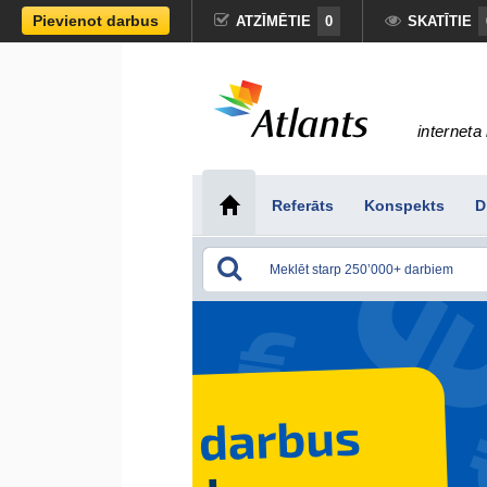
Pievienot darbus
ATZĪMĒTIE
0
SKATĪTIE
interneta 
Referāts
Konspekts
D