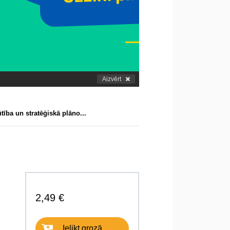
Aizvērt
tība un stratēģiskā plāno...
2,49 €
Ielikt grozā