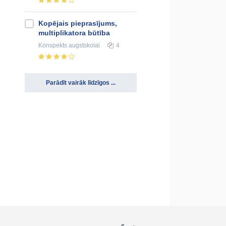
Kopējais pieprasījums,
multiplikatora būtība
Konspekts
augstskolai
4
Parādīt vairāk līdzīgos ...