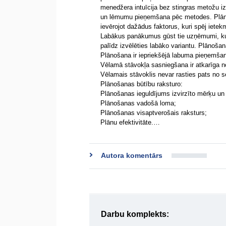
menedžera intuīcija bez stingras metožu i
un lēmumu pieņemšana pēc metodes. Plāno
ievērojot dažādus faktorus, kuri spēj iet
Labākus panākumus gūst tie uzņēmumi, kuri
palīdz izvēlēties labāko variantu. Plānoša
Plānošana ir iepriekšējā labuma pieņemša
Vēlamā stāvokļa sasniegšana ir atkarīga n
Vēlamais stāvoklis nevar rasties pats no s
Plānošanas būtību raksturo:
Plānošanas ieguldījums izvirzīto mērķu u
Plānošanas vadošā loma;
Plānošanas visaptverošais raksturs;
Plānu efektivitāte.…
Autora komentārs
Darbu komplekts: