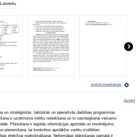
Latviešu
Izvērst priekšskatu
Aizvērt
na un stratēģiskās, taktiskās un operatīvās darbības programmas
ošana ir uzņēmuma mērķu noteikšana un to sasniegšanai veicamo
rāde. Plānošana ir iegūtās informācijas apstrāde un novērtējums,
 pieņemšana, lai konkrētos apstākļos varētu izvēlēties
as efektīvai nodrošināšanai. Neformālas plānošanas pamatā ir