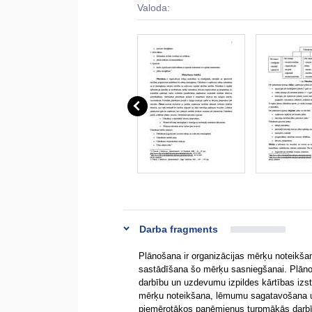
Valoda:
Darba fragments
Plānošana ir organizācijas mērķu noteikša
sastādīšana šo mērķu sasniegšanai. Plān
darbību un uzdevumu izpildes kārtības izst
mērķu noteikšana, lēmumu sagatavošana un
piemērotākos paņēmienus turpmākās darbīb