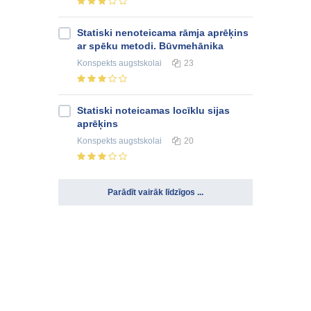
Statiski nenoteicama rāmja aprēķins
ar spēku metodi. Būvmehānika
Konspekts
augstskolai
23
Statiski noteicamas locīklu sijas
aprēķins
Konspekts
augstskolai
20
Parādīt vairāk līdzīgos ...