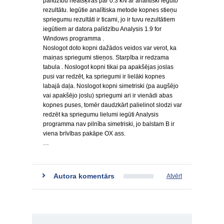
palīdzību neatšķīrās par 0.3 kN ar analītiski iegūto
rezultātu. Iegūtie analītiska metode kopnes stieņu
spriegumu rezultāti ir ticami, jo ir tuvu rezultātiem
iegūtiem ar datora palīdzību Analysis 1.9 for
Windows programma .
Noslogot doto kopni dažādos veidos var verot, ka
maiņas spriegumi stieņos. Starpība ir redzama
tabula . Noslogot kopni tikai pa apakšējas joslas
pusi var redzēt, ka spriegumi ir lielāki kopnes
labajā daļa. Noslogot kopni simetriski (pa augšējo
vai apakšējo joslu) spriegumi ari ir vienādi abas
kopnes puses, tomēr daudzkārt palielinot slodzi var
redzēt ka spriegumu lielumi iegūti Analysis
programma nav pilnība simetriski, jo balstam B ir
viena brīvības pakāpe OX ass.
…
Autora komentārs
Atvērt