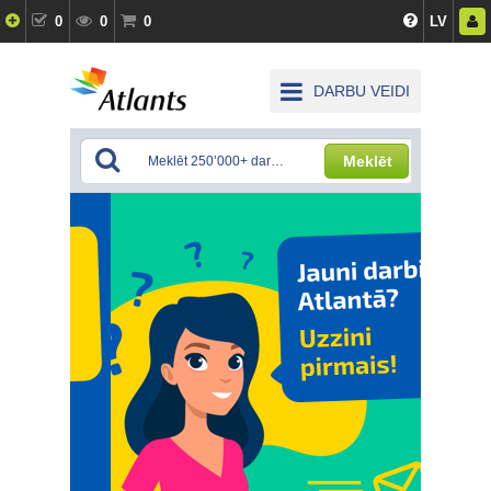
0
0
0
LV
DARBU VEIDI
Meklēt