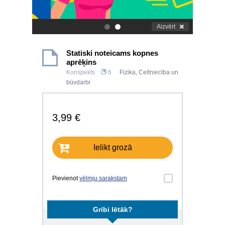
Aizvērt
.
.
Statiski noteicams kopnes
aprēķins
Konspekts
6
Fizika
,
Celtniecība un
būvdarbi
3,99 €
Ielikt grozā
Pievienot
vēlmju sarakstam
Gribi lētāk?