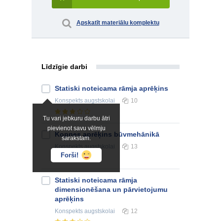
Apskatīt materiālu komplektu
Līdzīgie darbi
Statiski noteicama rāmja aprēķins
Konspekts
augstskolai
10
Tu vari jebkuru darbu ātri
pievienot savu vēlmju
Kopnes aprēķins būvmehānikā
sarakstam.
Konspekts
augstskolai
13
Forši!
Statiski noteicama rāmja
dimensionēšana un pārvietojumu
aprēķins
Konspekts
augstskolai
12