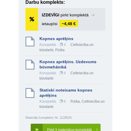
Darbu komplekts:
IZDEVĪGI
pirkt komplektā
➞
ietaupīsi
−4,48 €
Kopnes aprēķins
Konspekts
4
Celtniecība un
būvdarbi
,
Fizika
Kopnes aprēķins. Uzdevums
būvmehānikā
Konspekts
4
Celtniecība un
būvdarbi
Statiski noteicams kopnes
aprēķins
Konspekts
6
Fizika
,
Celtniecība un
būvdarbi
Materiālu komplekts Nr. 1128525
Pirkt 3 materiālus komplektā