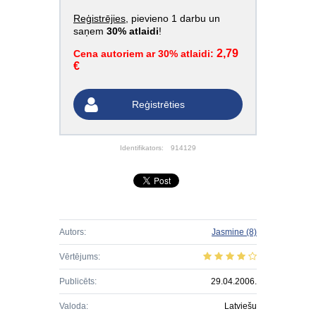
Reģistrējies
, pievieno 1 darbu un
saņem
30% atlaidi
!
2,79
Cena autoriem ar 30% atlaidi:
€
Reģistrēties
Identifikators:
914129
Autors:
Jasmine
(8)
Vērtējums:
Publicēts:
29.04.2006.
Valoda:
Latviešu