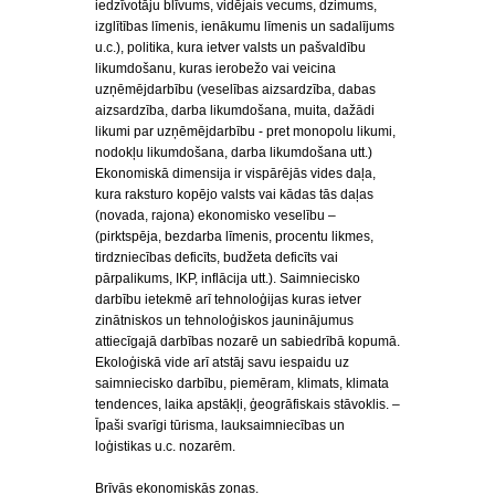
iedzīvotāju blīvums, vidējais vecums, dzimums,
izglītības līmenis, ienākumu līmenis un sadalījums
u.c.), politika, kura ietver valsts un pašvaldību
likumdošanu, kuras ierobežo vai veicina
uzņēmējdarbību (veselības aizsardzība, dabas
aizsardzība, darba likumdošana, muita, dažādi
likumi par uzņēmējdarbību - pret monopolu likumi,
nodokļu likumdošana, darba likumdošana utt.)
Ekonomiskā dimensija ir vispārējās vides daļa,
kura raksturo kopējo valsts vai kādas tās daļas
(novada, rajona) ekonomisko veselību –
(pirktspēja, bezdarba līmenis, procentu likmes,
tirdzniecības deficīts, budžeta deficīts vai
pārpalikums, IKP, inflācija utt.). Saimniecisko
darbību ietekmē arī tehnoloģijas kuras ietver
zinātniskos un tehnoloģiskos jauninājumus
attiecīgajā darbības nozarē un sabiedrībā kopumā.
Ekoloģiskā vide arī atstāj savu iespaidu uz
saimniecisko darbību, piemēram, klimats, klimata
tendences, laika apstākļi, ģeogrāfiskais stāvoklis. –
Īpaši svarīgi tūrisma, lauksaimniecības un
loģistikas u.c. nozarēm.
Brīvās ekonomiskās zonas.