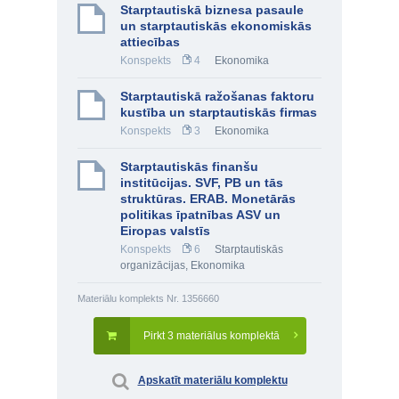
Starptautiskā biznesa pasaule
un starptautiskās ekonomiskās
attiecības
Konspekts
4
Ekonomika
Starptautiskā ražošanas faktoru
kustība un starptautiskās firmas
Konspekts
3
Ekonomika
Starptautiskās finanšu
institūcijas. SVF, PB un tās
struktūras. ERAB. Monetārās
politikas īpatnības ASV un
Eiropas valstīs
Konspekts
6
Starptautiskās
organizācijas
,
Ekonomika
Materiālu komplekts Nr. 1356660
Pirkt 3 materiālus komplektā
Apskatīt materiālu komplektu