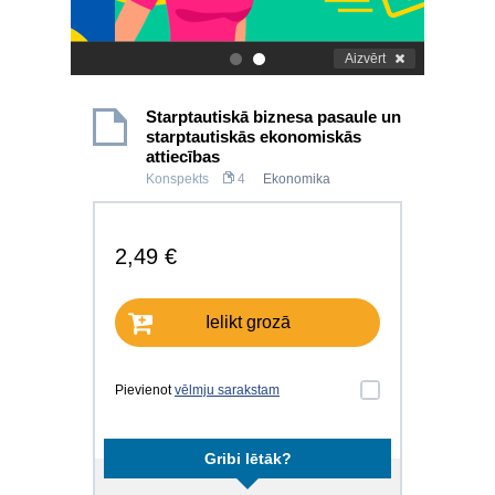
Aizvērt
.
.
Starptautiskā biznesa pasaule un
starptautiskās ekonomiskās
attiecības
Konspekts
4
Ekonomika
2,49 €
Ielikt grozā
Pievienot
vēlmju sarakstam
Gribi lētāk?