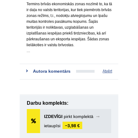
Termins brīvās ekonomiskās zonas nozīmē to, ka tā
ir daļa no valsts teritorijas, kur tiek piemērots brīvās
zonas režīms, t.i., nodokļu atvieglojumu un īpašu
muitas kontroles pasākumu kopums. Šajās
teritorijās ir noliktavas, uzglabāšanas un
izplatīšanas iespējas priekš tirdzniecības, kā arī
pārkraušanas un eksporta iespējas. Šādas zonas
lielākoties ir valstu brīvostas.
…
Autora komentārs
Atvērt
Darbu komplekts:
IZDEVĪGI
pirkt komplektā
➞
ietaupīsi
−3,98 €