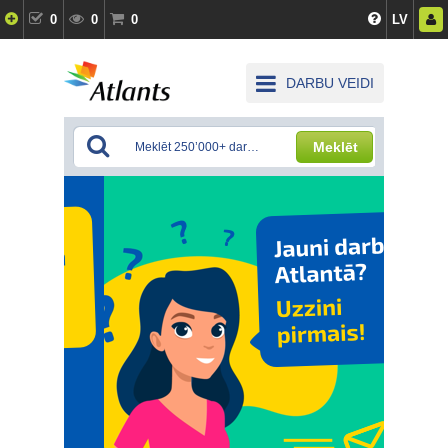
0
0
0
LV
DARBU VEIDI
Meklēt