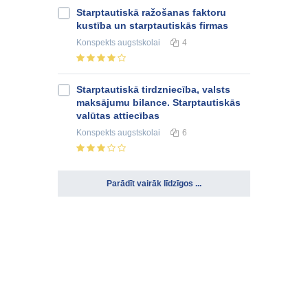
Starptautiskā ražošanas faktoru
kustība un starptautiskās firmas
Konspekts
augstskolai
4
Starptautiskā tirdzniecība, valsts
maksājumu bilance. Starptautiskās
valūtas attiecības
Konspekts
augstskolai
6
Parādīt vairāk līdzīgos ...