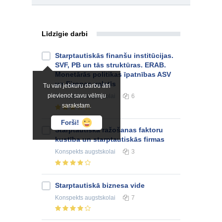
Līdzīgie darbi
Starptautiskās finanšu institūcijas.
SVF, PB un tās struktūras. ERAB.
Monetārās politikas īpatnības ASV
un Eiropas valstīs
Tu vari jebkuru darbu ātri
pievienot savu vēlmju
Konspekts
augstskolai
6
sarakstam.
Forši!
Starptautiskā ražošanas faktoru
kustība un starptautiskās firmas
Konspekts
augstskolai
3
Starptautiskā biznesa vide
Konspekts
augstskolai
7