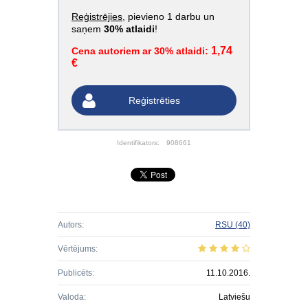
Reģistrējies
, pievieno 1 darbu un
saņem
30% atlaidi
!
1,74
Cena autoriem ar 30% atlaidi:
€
Reģistrēties
Identifikators:
908661
Autors:
RSU
(40)
Vērtējums:
Publicēts:
11.10.2016.
Valoda:
Latviešu