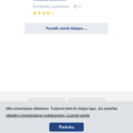
Konspekts
augstskolai
3
Parādīt vairāk līdzīgos ...
Par Atlants.lv
Reklāma
Mēs izmantojam sīkdatnes. Turpinot lietot šo mājas lapu, Jūs piekrītat
sīkdatņu izmantošanas noteikumiem. Uzzināt vairāk.
Kontakti
Lietošanas noteikumi
Piekrītu