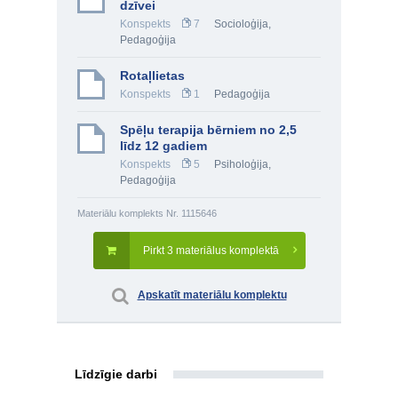
dzīvei
Konspekts
7
Socioloģija
,
Pedagoģija
Rotaļlietas
Konspekts
1
Pedagoģija
Spēļu terapija bērniem no 2,5
līdz 12 gadiem
Konspekts
5
Psiholoģija
,
Pedagoģija
Materiālu komplekts Nr. 1115646
Pirkt 3 materiālus komplektā
Apskatīt materiālu komplektu
Līdzīgie darbi