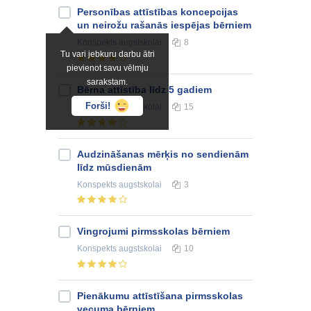
Personības attīstības koncepcijas
un neirožu rašanās iespējas bērniem
Konspekts
augstskolai
8
Tu vari jebkuru darbu ātri
pievienot savu vēlmju
sarakstam.
Bērna attīstība līdz 5 gadiem
Forši!
Konspekts
augstskolai
15
Audzināšanas mērķis no sendienām
līdz mūsdienām
Konspekts
augstskolai
3
Vingrojumi pirmsskolas bērniem
Konspekts
augstskolai
10
Pienākumu attīstīšana pirmsskolas
vecuma bērniem