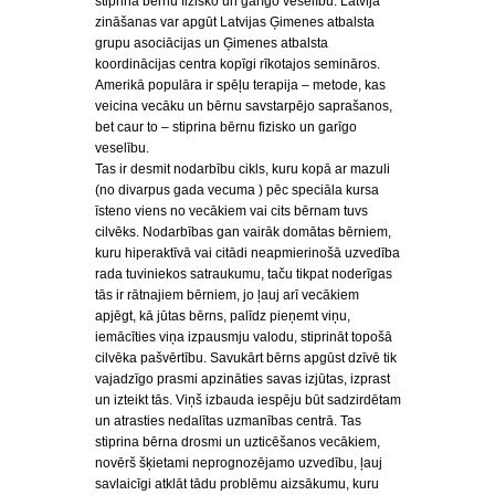
stiprina bērnu fizisko un garīgo veselību. Latvijā
zināšanas var apgūt Latvijas Ģimenes atbalsta
grupu asociācijas un Ģimenes atbalsta
koordinācijas centra kopīgi rīkotajos semināros.
Amerikā populāra ir spēļu terapija – metode, kas
veicina vecāku un bērnu savstarpējo saprašanos,
bet caur to – stiprina bērnu fizisko un garīgo
veselību.
Tas ir desmit nodarbību cikls, kuru kopā ar mazuli
(no divarpus gada vecuma ) pēc speciāla kursa
īsteno viens no vecākiem vai cits bērnam tuvs
cilvēks. Nodarbības gan vairāk domātas bērniem,
kuru hiperaktīvā vai citādi neapmierinošā uzvedība
rada tuviniekos satraukumu, taču tikpat noderīgas
tās ir rātnajiem bērniem, jo ļauj arī vecākiem
apjēgt, kā jūtas bērns, palīdz pieņemt viņu,
iemācīties viņa izpausmju valodu, stiprināt topošā
cilvēka pašvērtību. Savukārt bērns apgūst dzīvē tik
vajadzīgo prasmi apzināties savas izjūtas, izprast
un izteikt tās. Viņš izbauda iespēju būt sadzirdētam
un atrasties nedalītas uzmanības centrā. Tas
stiprina bērna drosmi un uzticēšanos vecākiem,
novērš šķietami neprognozējamo uzvedību, ļauj
savlaicīgi atklāt tādu problēmu aizsākumu, kuru