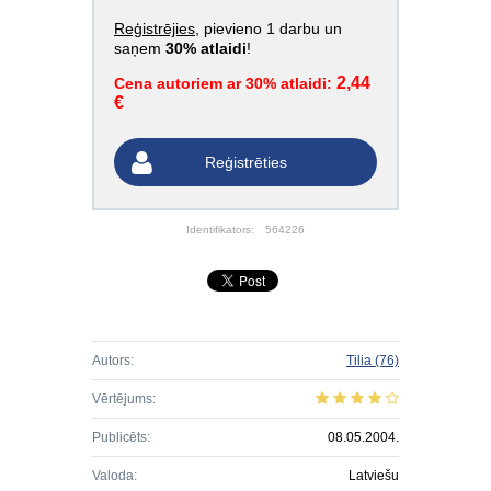
Reģistrējies
, pievieno 1 darbu un
saņem
30% atlaidi
!
2,44
Cena autoriem ar 30% atlaidi:
€
Reģistrēties
Identifikators:
564226
Autors:
Tilia
(76)
Vērtējums:
Publicēts:
08.05.2004.
Valoda:
Latviešu