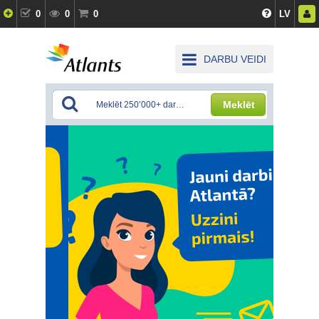
0
0
0
LV
DARBU VEIDI
Meklēt