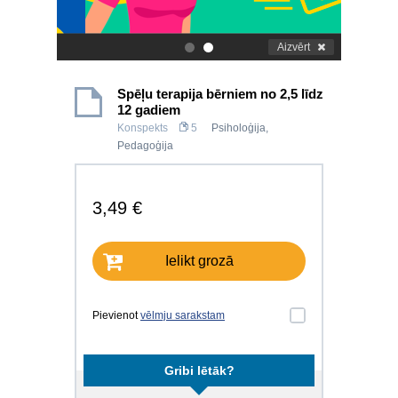
Aizvērt
.
.
Spēļu terapija bērniem no 2,5 līdz
12 gadiem
Konspekts
5
Psiholoģija
,
Pedagoģija
3,49 €
Ielikt grozā
Pievienot
vēlmju sarakstam
Gribi lētāk?