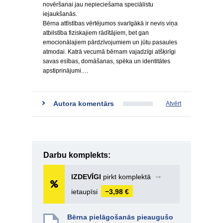
novēršanai jau nepieciešama speciālistu
iejaukšanās.
Bērna attīstības vērtējumos svarīgākā ir nevis viņa
atbilstība fiziskajiem rādītājiem, bet gan
emocionālajiem pārdzīvojumiem un jūtu pasaules
atmodai. Katrā vecumā bērnam vajadzīgi atšķirīgi
savas esības, domāšanas, spēka un identitātes
apstiprinājumi.…
Autora komentārs
Atvērt
Darbu komplekts:
IZDEVĪGI
pirkt komplektā
➞
ietaupīsi
−3,98 €
Bērna pielāgošanās pieaugušo