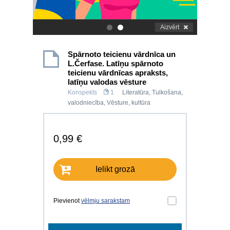
Aizvērt
.
.
Spārnoto teicienu vārdnīca un
L.Čerfase. Latīņu spārnoto
teicienu vārdnīcas apraksts,
latīņu valodas vēsture
Konspekts
1
Literatūra
,
Tulkošana,
valodniecība
,
Vēsture, kultūra
0,99 €
Ielikt grozā
Pievienot
vēlmju sarakstam