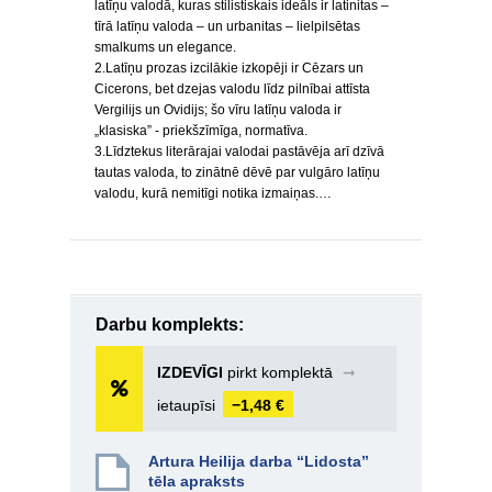
latīņu valodā, kuras stilistiskais ideāls ir latinitas –
tīrā latīņu valoda – un urbanitas – lielpilsētas
smalkums un elegance.
2.Latīņu prozas izcilākie izkopēji ir Cēzars un
Cicerons, bet dzejas valodu līdz pilnībai attīsta
Vergilijs un Ovidijs; šo vīru latīņu valoda ir
„klasiska” - priekšzīmīga, normatīva.
3.Līdztekus literārajai valodai pastāvēja arī dzīvā
tautas valoda, to zinātnē dēvē par vulgāro latīņu
valodu, kurā nemitīgi notika izmaiņas.…
Darbu komplekts:
IZDEVĪGI
pirkt komplektā
➞
ietaupīsi
−1,48 €
Artura Heilija darba “Lidosta”
tēla apraksts