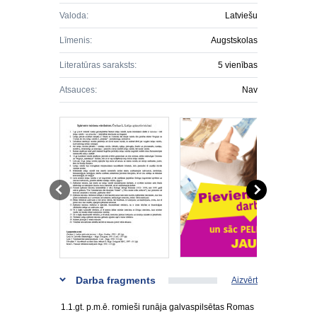
Valoda:
Latviešu
Līmenis:
Augstskolas
Literatūras saraksts:
5 vienības
Atsauces:
Nav
Darba fragments
Aizvērt
1.1.gt. p.m.ē. romieši runāja galvaspilsētas Romas