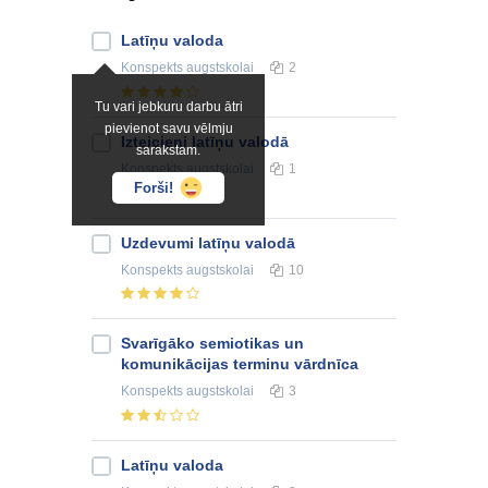
Latīņu valoda
Konspekts
augstskolai
2
Tu vari jebkuru darbu ātri
pievienot savu vēlmju
Izteicieni latīņu valodā
sarakstam.
Konspekts
augstskolai
1
Forši!
Uzdevumi latīņu valodā
Konspekts
augstskolai
10
Svarīgāko semiotikas un
komunikācijas terminu vārdnīca
Konspekts
augstskolai
3
Latīņu valoda