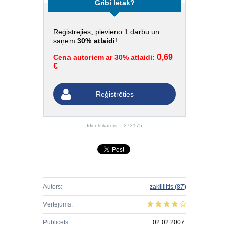
Gribi lētāk?
Reģistrējies
, pievieno 1 darbu un
saņem
30% atlaidi
!
0,69
Cena autoriem ar 30% atlaidi:
€
Reģistrēties
Identifikators:
273175
Autors:
zakiiiiitis
(87)
Vērtējums:
Publicēts:
02.02.2007.