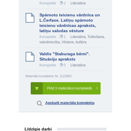
Konspekts
2
Literatūra
Spārnoto teicienu vārdnīca un
L.Čerfase. Latīņu spārnoto
teicienu vārdnīcas apraksts,
latīņu valodas vēsture
Konspekts
1
Literatūra
,
Tulkošana,
valodniecība
,
Vēsture, kultūra
Valdis "Staburaga bērni".
Situāciju apraksts
Konspekts
5
Literatūra
Materiālu komplekts Nr. 1122962
Pirkt 3 materiālus komplektā
Apskatīt materiālu komplektu
Līdzīgie darbi