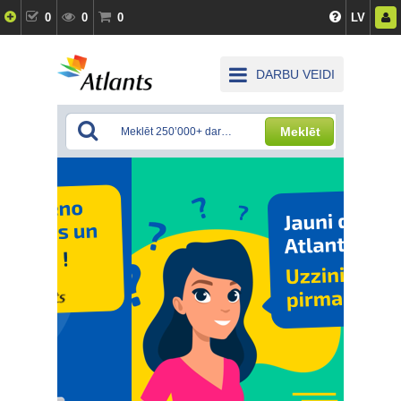
0
0
0
LV
DARBU VEIDI
Meklēt