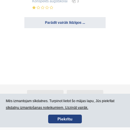
Konspekts
augstskolai
3
Parādīt vairāk līdzīgos ...
Par Atlants.lv
Reklāma
Mēs izmantojam sīkdatnes. Turpinot lietot šo mājas lapu, Jūs piekrītat
sīkdatņu izmantošanas noteikumiem. Uzzināt vairāk.
Kontakti
Lietošanas noteikumi
Piekrītu