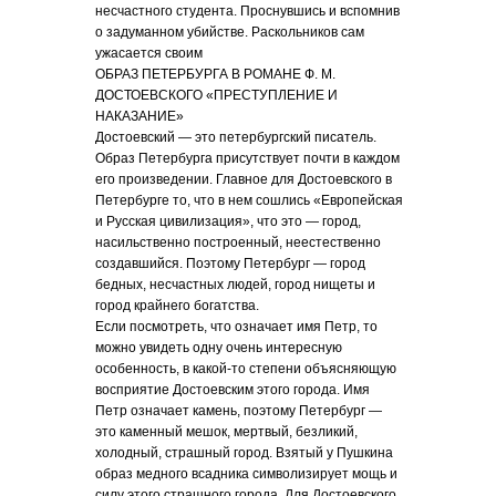
несчастного студента. Проснувшись и вспомнив
о задуманном убийстве. Раскольников сам
ужасается своим
ОБРАЗ ПЕТЕРБУРГА В РОМАНЕ Ф. М.
ДОСТОЕВСКОГО «ПРЕСТУПЛЕНИЕ И
НАКАЗАНИЕ»
Достоевский — это петербургский писатель.
Образ Петербурга присутствует почти в каждом
его произведении. Главное для Достоевского в
Петербурге то, что в нем сошлись «Европейская
и Русская цивилизация», что это — город,
насильственно построенный, неестественно
создавшийся. Поэтому Петербург — город
бедных, несчастных людей, город нищеты и
город крайнего богатства.
Если посмотреть, что означает имя Петр, то
можно увидеть одну очень интересную
особенность, в какой-то степени объясняющую
восприятие Достоевским этого города. Имя
Петр означает камень, поэтому Петербург —
это каменный мешок, мертвый, безликий,
холодный, страшный город. Взятый у Пушкина
образ медного всадника символизирует мощь и
силу этого страшного города. Для Достоевского