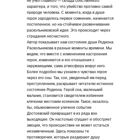
не учел главного — склада собственного
характера, и того, что убийство противно самой
природе человека. С момента, когда в душе
героя зародилось первое сомнение, начинается
постепенное, но на-стойчивое развенчивание
раскольниковской идеи. Это происходит через
страдания несчастного.
Автор показывает нам состояние души Родиона
Раскольникова в разные моменты времени. Мы
видим, что вместе с изменением настроения
героя, изменяются и его отношения с
окружающими, сама атмосфера вокруг него.
Более подробно мы узнаем о чувствах героя
через его сны. Так, сон, увиденный им перед
преступлением, раскрывает читателю истинное
состояние Родиона. Герой сна, маленький
мальчик, становится свидетелем избиения
клячонки жестоким хозяином. Такое, казалось
бы, обыкновенное уличное событие
Достоевский превращает в из ряда вон
выходящее. Он настолько сгущает и обостряет
эмоции, что происшествие не может остаться
незамеченным. Здесь показаны те
противоречия, которые раздирают душу