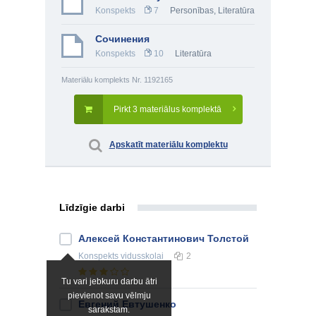
Konspekts
7
Personības
,
Literatūra
Сочинения
Konspekts
10
Literatūra
Materiālu komplekts Nr. 1192165
Pirkt 3 materiālus komplektā
Apskatīt materiālu komplektu
Līdzīgie darbi
Алексей Константинович Толстой
Konspekts
vidusskolai
2
Tu vari jebkuru darbu ātri
pievienot savu vēlmju
Евгений Евтушенко
sarakstam.