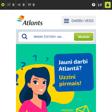
0
0
0
LV
DARBU VEIDI
Meklēt