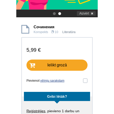
Aizvērt
.
.
Сочинения
Konspekts
10
Literatūra
5,99 €
Ielikt grozā
Pievienot
vēlmju sarakstam
Gribi lētāk?
Reģistrējies
, pievieno 1 darbu un