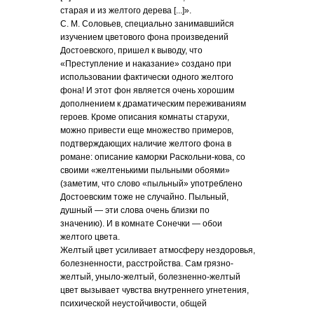
старая и из желтого дерева [...]».
С. М. Соловьев, специально занимавшийся
изучением цветового фона произведений
Достоевского, пришел к выводу, что
«Преступление и наказание» создано при
использовании фактически одного желтого
фона! И этот фон является очень хорошим
дополнением к драматическим переживаниям
героев. Кроме описания комнаты старухи,
можно привести еще множество примеров,
подтверждающих наличие желтого фона в
романе: описание каморки Раскольни-кова, со
своими «желтенькими пыльными обоями»
(заметим, что слово «пыльный» употреблено
Достоевским тоже не случайно. Пыльный,
душный — эти слова очень близки по
значению). И в комнате Сонечки — обои
желтого цвета.
Желтый цвет усиливает атмосферу нездоровья,
болезненности, расстройства. Сам грязно-
желтый, уныло-желтый, болезненно-желтый
цвет вызывает чувства внутреннего угнетения,
психической неустойчивости, общей