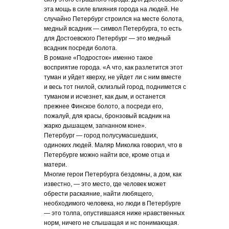
эта мощь в силе влияния города на людей. Не
случайно Петербург строился на месте болота,
медный всадник — символ Петербурга, то есть
для Достоевского Петербург — это медный
всадник посреди болота.
В романе «Подросток» именно такое
восприятие города. «А что, как разлетится этот
туман и уйдет кверху, не уйдет ли с ним вместе
и весь тот гнилой, склизлый город, поднимется с
туманом и исчезнет, как дым, и останется
прежнее Финское болото, а посреди его,
пожалуй, для красы, бронзовый всадник на
жарко дышащем, загнанном коне».
Петербург — город полусумасшедших,
одиноких людей. Маляр Миколка говорил, что в
Петербурге можно найти все, кроме отца и
матери.
Многие герои Петербурга бездомны, а дом, как
известно, — это место, где человек может
обрести раскаяние, найти любящего,
необходимого человека, но люди в Петербурге
— это толпа, опустившаяся ниже нравственных
норм, ничего не слышащая и нс понимающая.