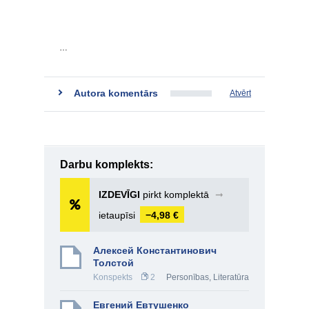
…
Autora komentārs
Atvērt
Darbu komplekts:
IZDEVĪGI
pirkt komplektā
➞
ietaupīsi
−4,98 €
Алексей Константинович
Толстой
Konspekts
2
Personības
,
Literatūra
Евгений Евтушенко