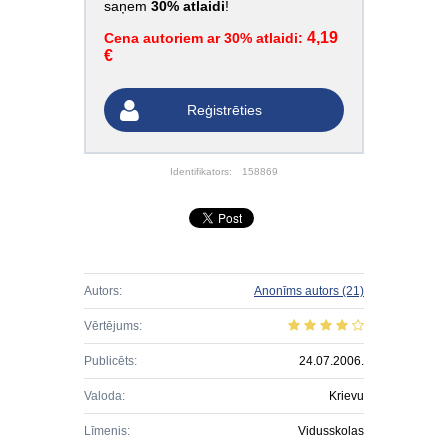
saņem
30% atlaidi
!
4,19
Cena autoriem ar 30% atlaidi:
€
Reģistrēties
Identifikators:
158869
Autors:
Anonīms autors
(21)
Vērtējums:
Publicēts:
24.07.2006.
Valoda:
Krievu
Līmenis:
Vidusskolas