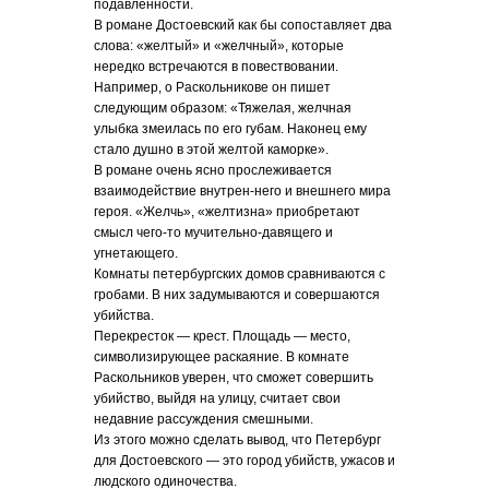
подавленности.
В романе Достоевский как бы сопоставляет два
слова: «желтый» и «желчный», которые
нередко встречаются в повествовании.
Например, о Раскольникове он пишет
следующим образом: «Тяжелая, желчная
улыбка змеилась по его губам. Наконец ему
стало душно в этой желтой каморке».
В романе очень ясно прослеживается
взаимодействие внутрен-него и внешнего мира
героя. «Желчь», «желтизна» приобретают
смысл чего-то мучительно-давящего и
угнетающего.
Комнаты петербургских домов сравниваются с
гробами. В них задумываются и совершаются
убийства.
Перекресток — крест. Площадь — место,
символизирующее раскаяние. В комнате
Раскольников уверен, что сможет совершить
убийство, выйдя на улицу, считает свои
недавние рассуждения смешными.
Из этого можно сделать вывод, что Петербург
для Достоевского — это город убийств, ужасов и
людского одиночества.