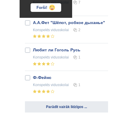
Konspekts
vidusskolai
7
Forši!
А.А.Фет "Шёпот, робкое дыханье"
Konspekts
vidusskolai
2
Любит ли Гоголь Русь
Konspekts
vidusskolai
1
Ф-Фейнс
Konspekts
vidusskolai
1
Parādīt vairāk līdzīgos ...