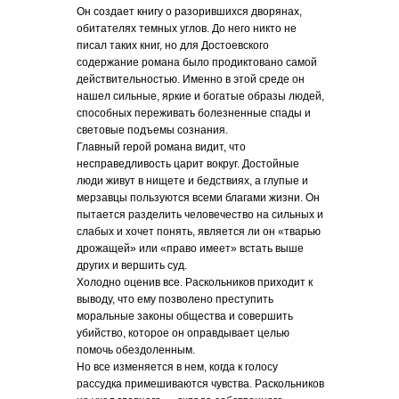
Он создает книгу о разорившихся дворянах,
обитателях темных углов. До него никто не
писал таких книг, но для Достоевского
содержание романа было продиктовано самой
действительностью. Именно в этой среде он
нашел сильные, яркие и богатые образы людей,
способных переживать болезненные спады и
световые подъемы сознания.
Главный герой романа видит, что
несправедливость царит вокруг. Достойные
люди живут в нищете и бедствиях, а глупые и
мерзавцы пользуются всеми благами жизни. Он
пытается разделить человечество на сильных и
слабых и хочет понять, является ли он «тварью
дрожащей» или «право имеет» встать выше
других и вершить суд.
Холодно оценив все. Раскольников приходит к
выводу, что ему позволено преступить
моральные законы общества и совершить
убийство, которое он оправдывает целью
помочь обездоленным.
Но все изменяется в нем, когда к голосу
рассудка примешиваются чувства. Раскольников