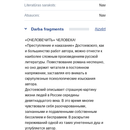
Literatūras saraksts:
Nav
Atsauces:
Nav
Darba fragments
Aizvērt
«ОЧЕЛОВЕЧИТЬ» ЧЕЛОВЕКА!
«Преступление и наказание» Достоевского, как
и большинство работ автора, можно отнести к
наиболее сложным произведениям русской
литературы. Повествование романа неспешно,
но оно держит читателя в постоянном
напряжении, заставляя его вникать в
скрупулезные психологические изыскания
автора.
Достоевский описывает страшную картину
жизни людей в России середины
девятнадцатого века. В это время многие
чувствовали себя разочарованными,
загнанными и подавленными собственным
бессилием и бесправием. В раскрытие
переживаний одной из таких угнетенных душ и
углубляется автор.