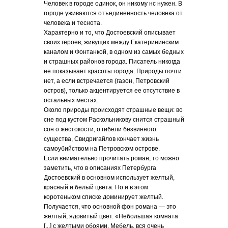
Человек в городе одинок, он никому нс нужен. В
городе уживаются отъединенность человека от
человека и теснота.
Характерно и то, что Достоевский описывает
своих героев, живущих между Екатерининским
каналом и Фонтанкой, в одном из самых бедных
и страшных районов города. Писатель никогда
не показывает красоты города. Природы почти
нет, а если встречается (газон, Петровский
остров), только акцентируется ее отсутствие в
остальных местах.
Около природы происходят страшные вещи: во
сне под кустом Раскольникову снится страшный
сон о жестокости, о гибели безвинного
существа, Свидригайлов кончает жизнь
самоубийством на Петровском острове.
Если внимательно прочитать роман, то можно
заметить, что в описаниях Петербурга
Достоевский в основном использует желтый,
красный и белый цвета. Но и в этом
коротеньком списке доминирует желтый.
Получается, что основной фон романа — это
желтый, ядовитый цвет. «Небольшая комната
[...] с желтыми обоями. Мебель, вся очень