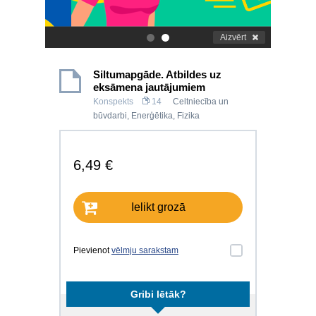
Aizvērt
.
.
Siltumapgāde. Atbildes uz
eksāmena jautājumiem
Konspekts
14
Celtniecība un
būvdarbi
,
Enerģētika
,
Fizika
6,49 €
Ielikt grozā
Pievienot
vēlmju sarakstam
Gribi lētāk?