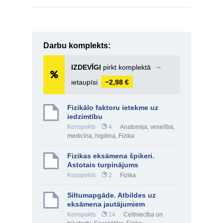
Darbu komplekts:
IZDEVĪGI
pirkt komplektā
➞
ietaupīsi
−2,98 €
Fizikālo faktoru ietekme uz
iedzimtību
Konspekts
4
Anatomija, veselība,
medicīna, higiēna
,
Fizika
Fizikas eksāmena špikeri.
Astotais turpinājums
Konspekts
2
Fizika
Siltumapgāde. Atbildes uz
eksāmena jautājumiem
Konspekts
14
Celtniecība un