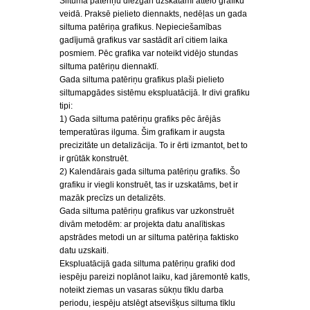
Siltuma patēriņu diezgan uzskatāmi attēlo grafiku
veidā. Praksē pielieto diennakts, nedēļas un gada
siltuma patēriņa grafikus. Nepieciešamības
gadījumā grafikus var sastādīt arī citiem laika
posmiem. Pēc grafika var noteikt vidējo stundas
siltuma patēriņu diennaktī.
Gada siltuma patēriņu grafikus plaši pielieto
siltumapgādes sistēmu ekspluatācijā. Ir divi grafiku
tipi:
1) Gada siltuma patēriņu grafiks pēc ārējās
temperatūras ilguma. Šim grafikam ir augsta
precizitāte un detalizācija. To ir ērti izmantot, bet to
ir grūtāk konstruēt.
2) Kalendārais gada siltuma patēriņu grafiks. Šo
grafiku ir viegli konstruēt, tas ir uzskatāms, bet ir
mazāk precīzs un detalizēts.
Gada siltuma patēriņu grafikus var uzkonstruēt
divām metodēm: ar projekta datu analītiskas
apstrādes metodi un ar siltuma patēriņa faktisko
datu uzskaiti.
Ekspluatācijā gada siltuma patēriņu grafiki dod
iespēju pareizi noplānot laiku, kad jāremontē katls,
noteikt ziemas un vasaras sūkņu tīklu darba
periodu, iespēju atslēgt atsevišķus siltuma tīklu