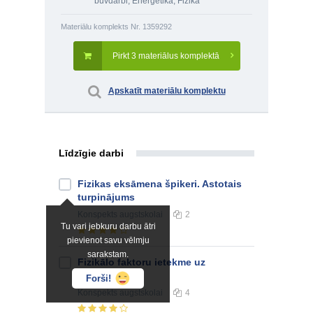
būvdarbi
,
Enerģētika
,
Fizika
Materiālu komplekts Nr. 1359292
Pirkt 3 materiālus komplektā
Apskatīt materiālu komplektu
Līdzīgie darbi
Fizikas eksāmena špikeri. Astotais
turpinājums
Konspekts
augstskolai
2
Tu vari jebkuru darbu ātri
pievienot savu vēlmju
sarakstam.
Fizikālo faktoru ietekme uz
iedzimtību
Forši!
Konspekts
augstskolai
4