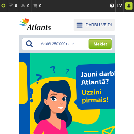
0
0
0
LV
DARBU VEIDI
Meklēt