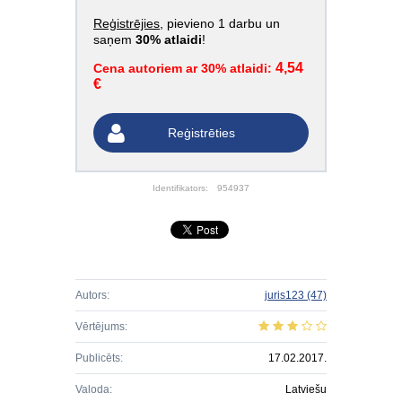
Reģistrējies
, pievieno 1 darbu un
saņem
30% atlaidi
!
4,54
Cena autoriem ar 30% atlaidi:
€
Reģistrēties
Identifikators:
954937
Autors:
juris123
(47)
Vērtējums:
Publicēts:
17.02.2017.
Valoda:
Latviešu