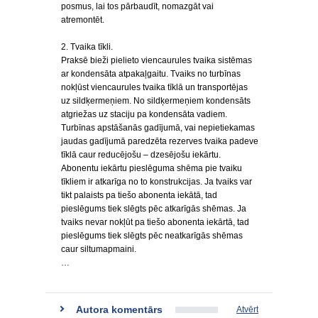
posmus, lai tos pārbaudīt, nomazgāt vai
atremontēt.
2. Tvaika tīkli.
Praksē bieži pielieto viencaurules tvaika sistēmas
ar kondensāta atpakaļgaitu. Tvaiks no turbīnas
nokļūst viencaurules tvaika tīklā un transportējas
uz sildķermeņiem. No sildķermeņiem kondensāts
atgriežas uz staciju pa kondensāta vadiem.
Turbīnas apstāšanās gadījumā, vai nepietiekamas
jaudas gadījumā paredzēta rezerves tvaika padeve
tīklā caur reducējošu – dzesējošu iekārtu.
Abonentu iekārtu pieslēguma shēma pie tvaiku
tīkliem ir atkarīga no to konstrukcijas. Ja tvaiks var
tikt palaists pa tiešo abonenta iekātā, tad
pieslēgums tiek slēgts pēc atkarīgās shēmas. Ja
tvaiks nevar nokļūt pa tiešo abonenta iekārtā, tad
pieslēgums tiek slēgts pēc neatkarīgās shēmas
caur siltumapmaini.
…
Autora komentārs
Atvērt