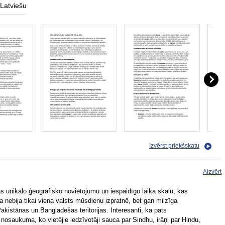
Latviešu
Izvērst priekšskatu
Aizvērt
tās unikālo ģeogrāfisko novietojumu un iespaidīgo laika skalu, kas
 nebija tikai viena valsts mūsdienu izpratnē, bet gan milzīga
Pakistānas un Bangladešas teritorijas. Interesanti, ka pats
nosaukuma, ko vietējie iedzīvotāji sauca par Sindhu, irāņi par Hindu,