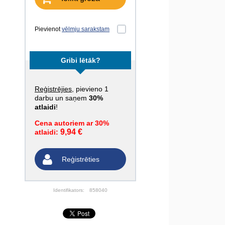
Pievienot
vēlmju sarakstam
Gribi lētāk?
Reģistrējies
, pievieno 1
darbu un saņem
30%
atlaidi
!
Cena autoriem ar 30%
9,94 €
atlaidi:
Reģistrēties
Identifikators:
858040