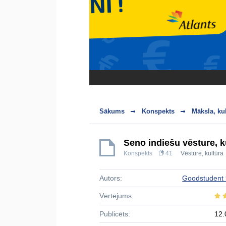
Sākums
Konspekts
Māksla, ku
Seno indiešu vēsture, k
Konspekts
41
Vēsture, kultūra
Autors:
Goodstudent
Vērtējums:
Publicēts:
12.