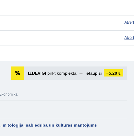
Atvērt
Atvērt
IZDEVĪGI
pirkt komplektā
➞
ietaupīsi
−5,20 €
Ekonomika
a, mitoloģija, sabiedrība un kultūras mantojums