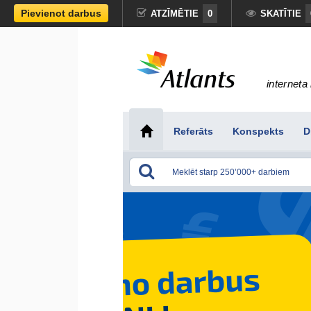
Pievienot darbus
ATZĪMĒTIE
0
SKATĪTIE
interneta 
Referāts
Konspekts
D