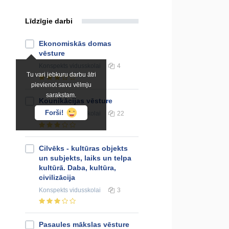
Līdzīgie darbi
Ekonomiskās domas
vēsture
Konspekts
vidusskolai
4
Tu vari jebkuru darbu ātri
pievienot savu vēlmju
sarakstam.
Kounikācijas vēsture
Forši!
Konspekts
vidusskolai
22
Cilvēks - kultūras objekts
un subjekts, laiks un telpa
kultūrā. Daba, kultūra,
civilizācija
Konspekts
vidusskolai
3
Pasaules mākslas vēsture