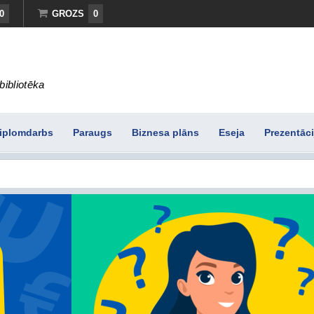
0
GROZS
0
bibliotēka
iplomdarbs
Paraugs
Biznesa plāns
Eseja
Prezentāci