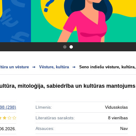
.
.
ltūra un vēsture
Vēsture, kultūra
Seno indiešu vēsture, kultūra,
ultūra, mitoloģija, sabiedrība un kultūras mantojums
 98
(298)
Līmenis:
Vidusskolas
Literatūras saraksts:
8 vienības
Atsauces:
Nav
06.2026.