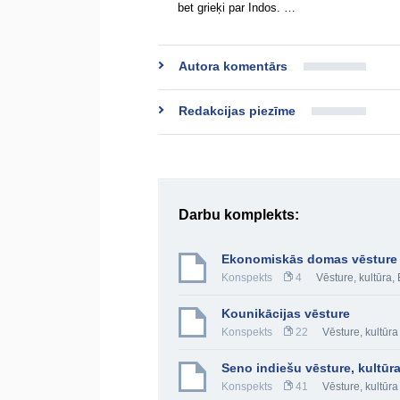
bet grieķi par Indos. …
Autora komentārs
Redakcijas piezīme
Darbu komplekts:
Ekonomiskās domas vēsture
Konspekts
4
Vēsture, kultūra
,
Kounikācijas vēsture
Konspekts
22
Vēsture, kultūra
Seno indiešu vēsture, kultūr
Konspekts
41
Vēsture, kultūra