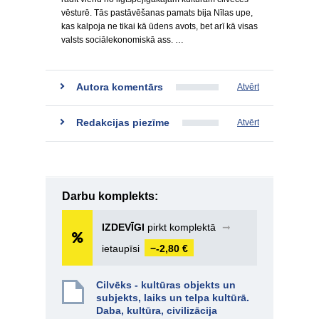
vēsturē. Tās pastāvēšanas pamats bija Nīlas upe,
kas kalpoja ne tikai kā ūdens avots, bet arī kā visas
valsts sociālekonomiskā ass. …
Autora komentārs
Atvērt
Redakcijas piezīme
Atvērt
Darbu komplekts:
IZDEVĪGI
pirkt komplektā
➞
ietaupīsi
−-2,80 €
Cilvēks - kultūras objekts un
subjekts, laiks un telpa kultūrā.
Daba, kultūra, civilizācija