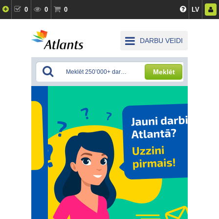
0
0
0
LV
DARBU VEIDI
Meklēt