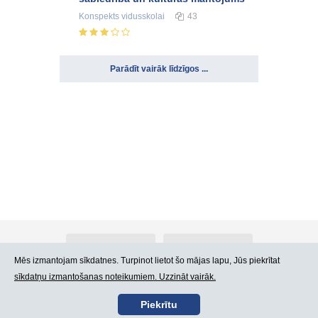
Konspekts
vidusskolai
43
Parādīt vairāk līdzīgos ...
Par Atlants.lv
Reklāma
Mēs izmantojam sīkdatnes. Turpinot lietot šo mājas lapu, Jūs piekrītat
sīkdatņu izmantošanas noteikumiem. Uzzināt vairāk.
Kontakti
Lietošanas noteikumi
Piekrītu