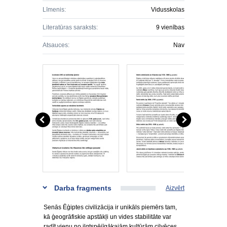
Līmenis:
Vidusskolas
Literatūras saraksts:
9 vienības
Atsauces:
Nav
Darba fragments
Aizvērt
Senās Ēģiptes civilizācija ir unikāls piemērs tam,
kā ģeogrāfiskie apstākļi un vides stabilitāte var
radīt vienu no ilgtspējīgākajām kultūrām cilvēces