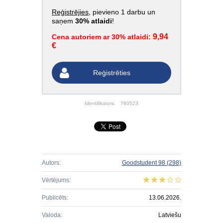
Reģistrējies
, pievieno 1 darbu un
saņem
30% atlaidi
!
9,94
Cena autoriem ar 30% atlaidi:
€
Reģistrēties
Identifikators:
760523
Autors:
Goodstudent 98
(298)
Vērtējums:
Publicēts:
13.06.2026.
Valoda:
Latviešu