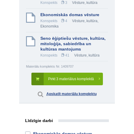
Konspekts
3
Vēsture, kultūra
Ekonomiskās domas vēsture
Konspekts
4
Vēsture, kultūra
,
Ekonomika
Seno ēģiptiešu vēsture, kultūra,
mitoloģija, sabiedrība un
kultūras mantojums
Konspekts
41
Vēsture, kultūra
Materiālu komplekts Nr. 1409707
Pirkt 3 materiālus komplektā
Apskatīt materiālu komplektu
Līdzīgie darbi
Ekonomiskās domas vēsture