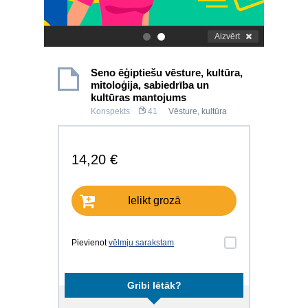
Aizvērt
.
.
Seno ēģiptiešu vēsture, kultūra,
mitoloģija, sabiedrība un
kultūras mantojums
Konspekts
41
Vēsture, kultūra
14,20 €
Ielikt grozā
Pievienot
vēlmju sarakstam
Gribi lētāk?