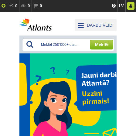
0
0
0
LV
DARBU VEIDI
Meklēt