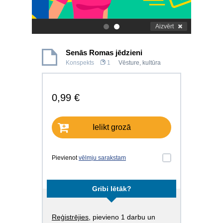
Aizvērt
.
.
Senās Romas jēdzieni
Konspekts
1
Vēsture, kultūra
0,99 €
Ielikt grozā
Pievienot
vēlmju sarakstam
Gribi lētāk?
Reģistrējies
, pievieno 1 darbu un