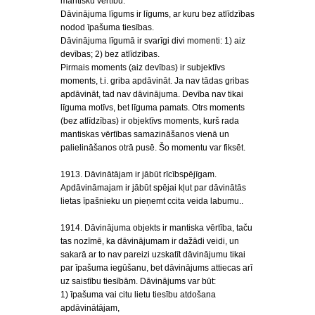
mantisku vērtību.
Dāvinājuma līgums ir līgums, ar kuru bez atlīdzības
nodod īpašuma tiesības.
Dāvinājuma līgumā ir svarīgi divi momenti: 1) aiz
devības; 2) bez atlīdzības.
Pirmais moments (aiz devības) ir subjektīvs
moments, t.i. griba apdāvināt. Ja nav tādas gribas
apdāvināt, tad nav dāvinājuma. Devība nav tikai
līguma motīvs, bet līguma pamats. Otrs moments
(bez atlīdzības) ir objektīvs moments, kurš rada
mantiskas vērtības samazināšanos vienā un
palielināšanos otrā pusē. Šo momentu var fiksēt.
1913. Dāvinātājam ir jābūt rīcībspējīgam.
Apdāvināmajam ir jābūt spējai kļut par dāvinātās
lietas īpašnieku un pieņemt ccita veida labumu..
1914. Dāvinājuma objekts ir mantiska vērtība, taču
tas nozīmē, ka dāvinājumam ir dažādi veidi, un
sakarā ar to nav pareizi uzskatīt dāvinājumu tikai
par īpašuma iegūšanu, bet dāvinājums attiecas arī
uz saistību tiesībām. Dāvinājums var būt:
1) īpašuma vai citu lietu tiesību atdošana
apdāvinātājam,