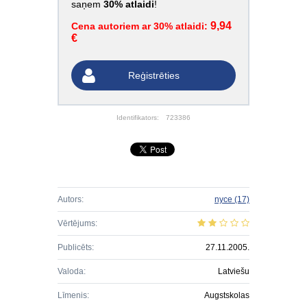
saņem
30% atlaidi
!
9,94
Cena autoriem ar 30% atlaidi:
€
Reģistrēties
Identifikators:
723386
Autors:
nyce
(17)
Vērtējums:
Publicēts:
27.11.2005.
Valoda:
Latviešu
Līmenis:
Augstskolas