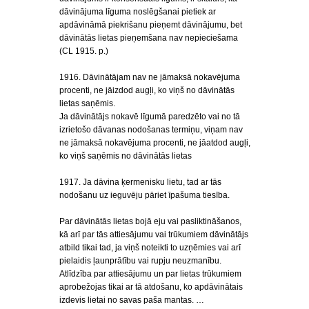
dāvinājuma līguma noslēgšanai pietiek ar
apdāvināmā piekrišanu pieņemt dāvinājumu, bet
dāvinātās lietas pieņemšana nav nepieciešama
(CL 1915. p.)
1916. Dāvinātājam nav ne jāmaksā nokavējuma
procenti, ne jāizdod augļi, ko viņš no dāvinātās
lietas saņēmis.
Ja dāvinātājs nokavē līgumā paredzēto vai no tā
izrietošo dāvanas nodošanas termiņu, viņam nav
ne jāmaksā nokavējuma procenti, ne jāatdod augļi,
ko viņš saņēmis no dāvinātās lietas
1917. Ja dāvina ķermenisku lietu, tad ar tās
nodošanu uz ieguvēju pāriet īpašuma tiesība.
Par dāvinātās lietas bojā eju vai pasliktināšanos,
kā arī par tās attiesājumu vai trūkumiem dāvinātājs
atbild tikai tad, ja viņš noteikti to uzņēmies vai arī
pielaidis ļaunprātību vai rupju neuzmanību.
Atlīdzība par attiesājumu un par lietas trūkumiem
aprobežojas tikai ar tā atdošanu, ko apdāvinātais
izdevis lietai no savas paša mantas. …