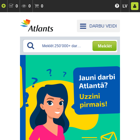
0
0
0
LV
DARBU VEIDI
Meklēt