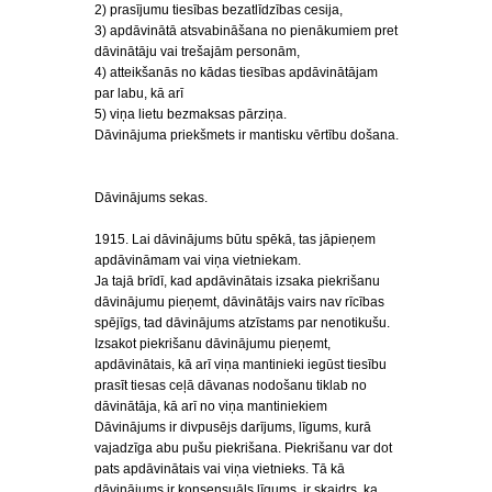
2) prasījumu tiesības bezatlīdzības cesija,
3) apdāvinātā atsvabināšana no pienākumiem pret
dāvinātāju vai trešajām personām,
4) atteikšanās no kādas tiesības apdāvinātājam
par labu, kā arī
5) viņa lietu bezmaksas pārziņa.
Dāvinājuma priekšmets ir mantisku vērtību došana.
Dāvinājums sekas.
1915. Lai dāvinājums būtu spēkā, tas jāpieņem
apdāvināmam vai viņa vietniekam.
Ja tajā brīdī, kad apdāvinātais izsaka piekrišanu
dāvinājumu pieņemt, dāvinātājs vairs nav rīcības
spējīgs, tad dāvinājums atzīstams par nenotikušu.
Izsakot piekrišanu dāvinājumu pieņemt,
apdāvinātais, kā arī viņa mantinieki iegūst tiesību
prasīt tiesas ceļā dāvanas nodošanu tiklab no
dāvinātāja, kā arī no viņa mantiniekiem
Dāvinājums ir divpusējs darījums, līgums, kurā
vajadzīga abu pušu piekrišana. Piekrišanu var dot
pats apdāvinātais vai viņa vietnieks. Tā kā
dāvinājums ir konsensuāls līgums, ir skaidrs, ka