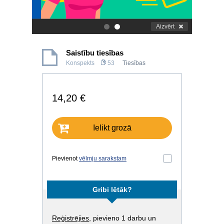
Aizvērt
.
.
Saistību tiesības
Konspekts
53
Tiesības
14,20 €
Ielikt grozā
Pievienot
vēlmju sarakstam
Gribi lētāk?
Reģistrējies
, pievieno 1 darbu un