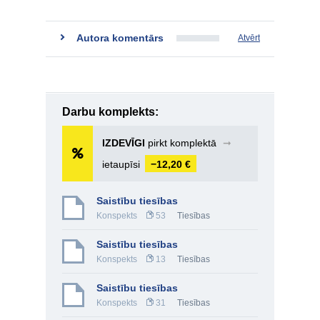
Autora komentārs
Atvērt
Darbu komplekts:
IZDEVĪGI
pirkt komplektā
➞
ietaupīsi
−12,20 €
Saistību tiesības
Konspekts
53
Tiesības
Saistību tiesības
Konspekts
13
Tiesības
Saistību tiesības
Konspekts
31
Tiesības