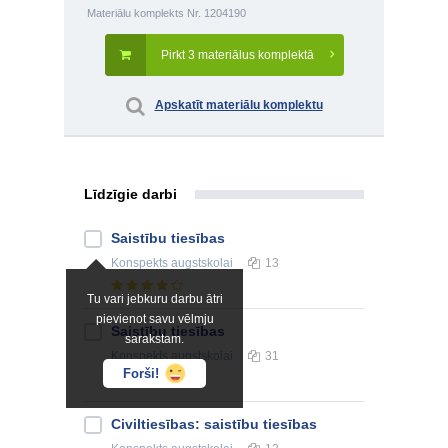
Materiālu komplekts Nr. 1204190
Pirkt 3 materiālus komplektā
Apskatīt materiālu komplektu
Līdzīgie darbi
Saistību tiesības
Konspekts
augstskolai
13
Tu vari jebkuru darbu ātri
pievienot savu vēlmju
Saistību tiesības
sarakstam.
Konspekts
augstskolai
31
Forši!
Civiltiesības: saistību tiesības