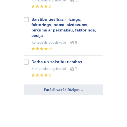
Konspekts
augstskolai
12
Saistību tiesības - līzings,
faktorings, noma, aizdevums,
pirkums ar pēcmaksu, faktorings,
cesija
Konspekts
augstskolai
9
Darba un saistību tiesības
Konspekts
augstskolai
7
Parādīt vairāk līdzīgos ...