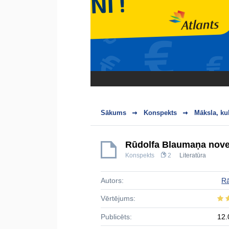
Sākums
Konspekts
Māksla, ku
Rūdolfa Blaumaņa nove
Konspekts
2
Literatūra
Autors:
R
Vērtējums:
Publicēts:
12.