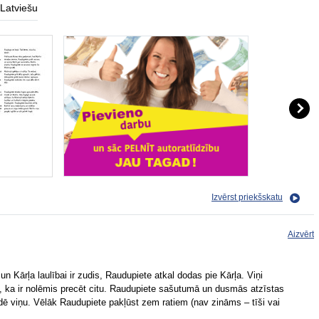
Latviešu
Izvērst priekšskatu
Aizvērt
un Kārļa laulībai ir zudis, Raudupiete atkal dodas pie Kārļa. Viņi
āj, ka ir nolēmis precēt citu. Raudupiete sašutumā un dusmās atzīstas
dē viņu. Vēlāk Raudupiete pakļūst zem ratiem (nav zināms – tīši vai