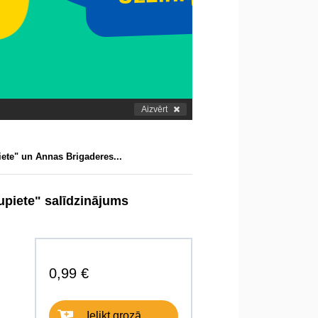
Aizvērt
te" un Annas Brigaderes...
piete" salīdzinājums
0,99 €
Ielikt grozā