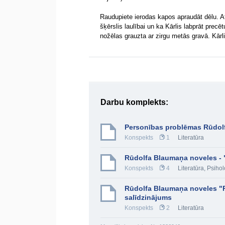
Raudupiete ierodas kapos apraudāt dēlu. At
šķērslis laulībai un ka Kārlis labprāt pre
nožēlas grauzta ar zirgu metās gravā. Kārl
Darbu komplekts:
Personības problēmas Rūdol
Konspekts
1
Literatūra
Rūdolfa Blaumaņa noveles - "
Konspekts
4
Literatūra
,
Psihol
Rūdolfa Blaumaņa noveles "
salīdzinājums
Konspekts
2
Literatūra