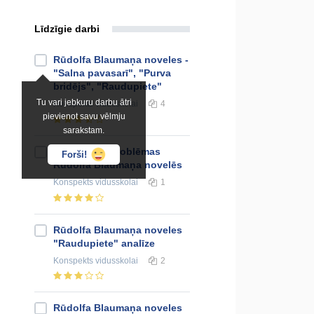
Līdzīgie darbi
Rūdolfa Blaumaņa noveles -
"Salna pavasarī", "Purva
bridējs", "Raudupiete"
Tu vari jebkuru darbu ātri
Konspekts
vidusskolai
4
pievienot savu vēlmju
sarakstam.
Personības problēmas
Forši!
Rūdolfa Blaumaņa novelēs
Konspekts
vidusskolai
1
Rūdolfa Blaumaņa noveles
"Raudupiete" analīze
Konspekts
vidusskolai
2
Rūdolfa Blaumaņa noveles