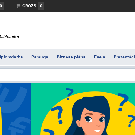
0
GROZS
0
bibliotēka
iplomdarbs
Paraugs
Biznesa plāns
Eseja
Prezentāci