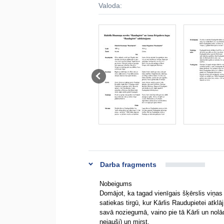
Valoda:
Darba fragments
Nobeigums
Domājot, ka tagad vienīgais šķērslis viņas 
satiekas tirgū, kur Kārlis Raudupietei atkl
savā noziegumā, vaino pie tā Kārli un nolā
nejauši) un mirst.