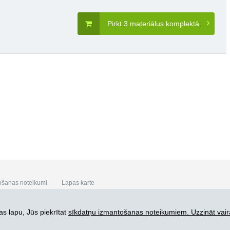
Pirkt 3 materiālus komplektā
ošanas noteikumi
Lapas karte
s lapu, Jūs piekrītat
sīkdatņu izmantošanas noteikumiem. Uzzināt vair