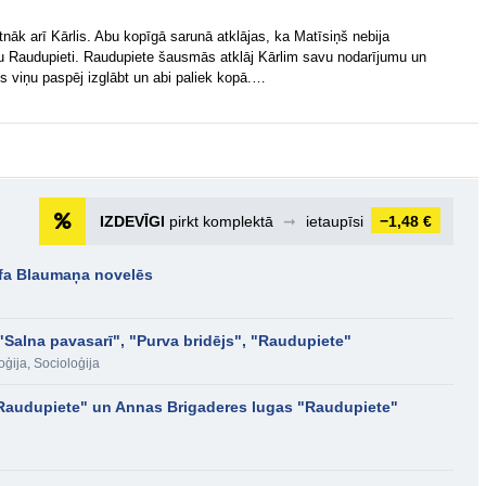
nāk arī Kārlis. Abu kopīgā sarunā atklājas, ka Matīsiņš nebija
cētu Raudupieti. Raudupiete šausmās atklāj Kārlim savu nodarījumu un
is viņu paspēj izglābt un abi paliek kopā.…
IZDEVĪGI
pirkt komplektā
➞
ietaupīsi
−1,48 €
fa Blaumaņa novelēs
Salna pavasarī", "Purva bridējs", "Raudupiete"
oģija
,
Socioloģija
Raudupiete" un Annas Brigaderes lugas "Raudupiete"