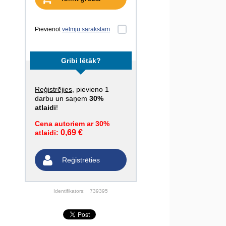
Pievienot
vēlmju sarakstam
Gribi lētāk?
Reģistrējies
, pievieno 1
darbu un saņem
30%
atlaidi
!
Cena autoriem ar 30%
0,69 €
atlaidi:
Reģistrēties
Identifikators:
739395