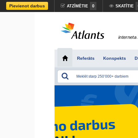
Pievienot darbus
ATZĪMĒTIE
0
SKATĪTIE
interneta 
Referāts
Konspekts
D