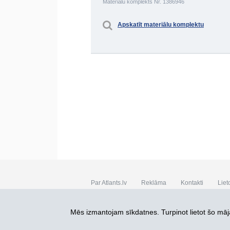
Materiālu komplekts Nr. 1386946
Apskatīt materiālu komplektu
Par Atlants.lv
Reklāma
Kontakti
Liet
SIA „CDI” © 2002 - 2026
Mēs izmantojam sīkdatnes. Turpinot lietot šo māja