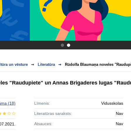
.
.
ltūra un vēsture
Literatūra
Rūdolfa Blaumaņa noveles "Raudupie
les "Raudupiete" un Annas Brigaderes lugas "Raudu
āma
(18)
Līmenis:
Vidusskolas
Literatūras saraksts:
Nav
Atsauces:
Nav
07.2021.