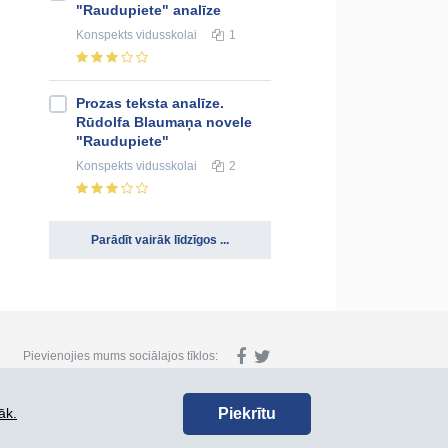
"Raudupiete" analīze
Konspekts
vidusskolai
1
Prozas teksta analīze.
Rūdolfa Blaumaņa novele
"Raudupiete"
Konspekts
vidusskolai
2
Parādīt vairāk līdzīgos ...
Pievienojies mums sociālajos tīklos:
Piekrītu
āk.