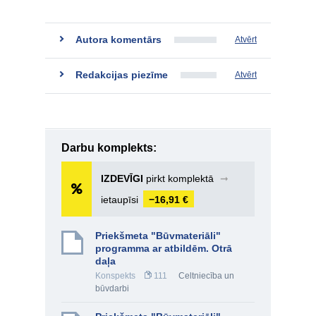
Autora komentārs
Atvērt
Redakcijas piezīme
Atvērt
Darbu komplekts:
IZDEVĪGI
pirkt komplektā
➞
ietaupīsi
−16,91 €
Priekšmeta "Būvmateriāli"
programma ar atbildēm. Otrā
daļa
Konspekts
111
Celtniecība un
būvdarbi