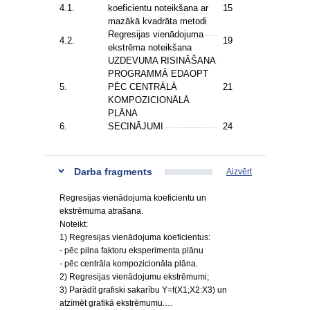
4.1.
koeficientu noteikšana ar
15
mazākā kvadrāta metodi
Regresijas vienādojuma
4.2.
19
ekstrēma noteikšana
UZDEVUMA RISINĀŠANA
PROGRAMMĀ EDAOPT
5.
PĒC CENTRĀLĀ
21
KOMPOZICIONĀLĀ
PLĀNA
6.
SECINĀJUMI
24
Darba fragments
Aizvērt
Regresijas vienādojuma koeficientu un
ekstrēmuma atrašana.
Noteikt:
1) Regresijas vienādojuma koeficientus:
- pēc pilna faktoru eksperimenta plānu
- pēc centrāla kompozicionāla plāna.
2) Regresijas vienādojumu ekstrēmumi;
3) Parādīt grafiski sakarību Y=f(X1;X2:X3) un
atzīmēt grafikā ekstrēmumu.…