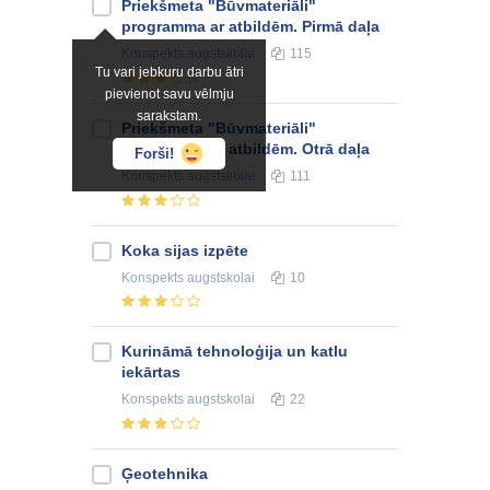
Priekšmeta "Būvmateriāli"
programma ar atbildēm. Pirmā daļa
Konspekts
augstskolai
115
Tu vari jebkuru darbu ātri
pievienot savu vēlmju
sarakstam.
Priekšmeta "Būvmateriāli"
programma ar atbildēm. Otrā daļa
Forši!
Konspekts
augstskolai
111
Koka sijas izpēte
Konspekts
augstskolai
10
Kurināmā tehnoloģija un katlu
iekārtas
Konspekts
augstskolai
22
Ģeotehnika