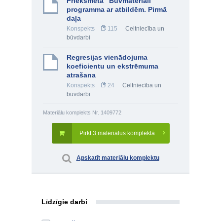
Priekšmeta "Būvmateriāli"
programma ar atbildēm. Pirmā
daļa
Konspekts
115
Celtniecība un
būvdarbi
Regresijas vienādojuma
koeficientu un ekstrēmuma
atrašana
Konspekts
24
Celtniecība un
būvdarbi
Materiālu komplekts Nr. 1409772
Pirkt 3 materiālus komplektā
Apskatīt materiālu komplektu
Līdzīgie darbi