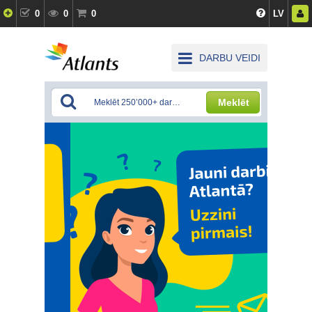
0
0
0
LV
DARBU VEIDI
Meklēt