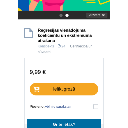
Aizvērt
.
.
Regresijas vienādojuma
koeficientu un ekstrēmuma
atrašana
Konspekts
24
Celtniecība un
būvdarbi
9,99 €
Ielikt grozā
Pievienot
vēlmju sarakstam
Gribi lētāk?