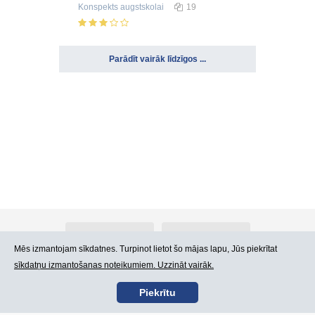
Konspekts
augstskolai
19
Parādīt vairāk līdzīgos ...
Par Atlants.lv
Reklāma
Mēs izmantojam sīkdatnes. Turpinot lietot šo mājas lapu, Jūs piekrītat
sīkdatņu izmantošanas noteikumiem. Uzzināt vairāk.
Kontakti
Lietošanas noteikumi
Piekrītu