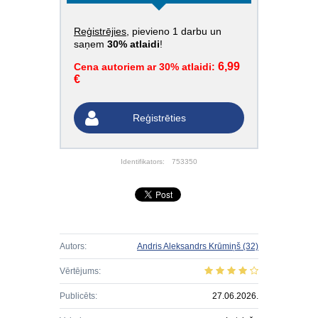
Reģistrējies
, pievieno 1 darbu un
saņem
30% atlaidi
!
6,99
Cena autoriem ar 30% atlaidi:
€
Reģistrēties
Identifikators:
753350
Autors:
Andris Aleksandrs Krūmiņš
(32)
Vērtējums:
Publicēts:
27.06.2026.