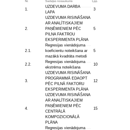
Nr.
Sadaļas nosaukums
Lpp.
UZDEVUMA DARBA
1.
3
LAPA
UZDEVUMA RISINĀŠANA
AR ANALĪTISKAJIEM
2.
PAŅĒMIENIEM PĒC
5
PILNA FAKTROU
EKSPERIMENTA PLĀNA
Regresijas vienādojuma
2.1.
koeficientu noteikšana ar
5
mazākā kvadrāta metodi
Regresijas vienādojuma
2.2.
10
ekstrēma noteikšana
UZDEVUMA RISINĀŠANA
PROGRAMMĀ EDAOPT
3.
12
PĒC PILNĀ FAKTORU
EKSPERIMENTA PLĀNA
UZDEVUMA RISINĀŠANA
AR ANALĪTISKAJIEM
PAŅĒMIENIEM PĒC
4.
15
CENTRĀLĀ
KOMPOZICIONĀLĀ
PLĀNA
Regresijas vienādojuma