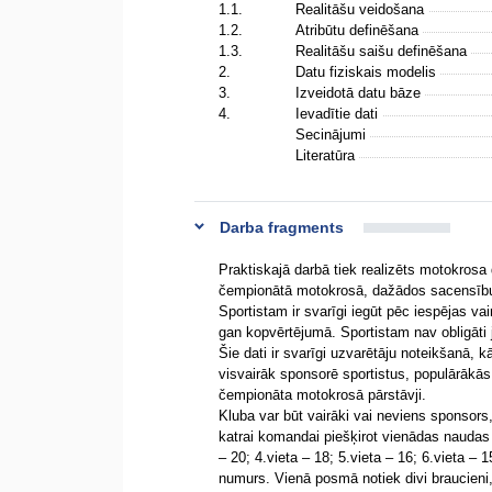
1.1.
Realitāšu veidošana
1.2.
Atribūtu definēšana
1.3.
Realitāšu saišu definēšana
2.
Datu fiziskais modelis
3.
Izveidotā datu bāze
4.
Ievadītie dati
Secinājumi
Literatūra
Darba fragments
Praktiskajā darbā tiek realizēts motokrosa
čempionātā motokrosā, dažādos sacensību p
Sportistam ir svarīgi iegūt pēc iespējas v
gan kopvērtējumā. Sportistam nav obligāti
Šie dati ir svarīgi uzvarētāju noteikšanā, k
visvairāk sponsorē sportistus, populārākās 
čempionāta motokrosā pārstāvji.
Kluba var būt vairāki vai neviens sponsor
katrai komandai piešķirot vienādas naudas s
– 20; 4.vieta – 18; 5.vieta – 16; 6.vieta – 15
numurs. Vienā posmā notiek divi braucieni