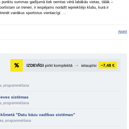
punktu summas gadījumā tiek ņemtas vērā labākās vietas, tālāk –
portistam un treneri, ir iespējams norādīt iepriekšējo klubu, kurā ir
 trenēt vairākus sportistus vienlaicīgi. …
Atvērt
IZDEVĪGI
pirkt komplektā
➞
ietaupīsi
−7,48 €
ika, programmēšana
deves sistēmas
ika, programmēšana
iekšmetā "Datu bāzu vadības sistēmas"
nika, programmēšana