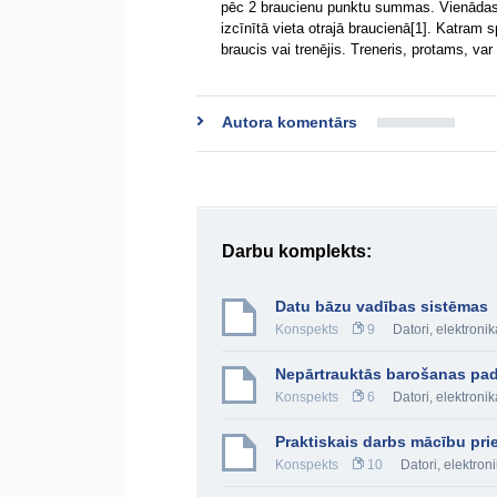
pēc 2 braucienu punktu summas. Vienādas 
izcīnītā vieta otrajā braucienā[1]. Katram s
braucis vai trenējis. Treneris, protams, var
Autora komentārs
Darbu komplekts:
Datu bāzu vadības sistēmas
Konspekts
9
Datori, elektron
Nepārtrauktās barošanas pa
Konspekts
6
Datori, elektron
Praktiskais darbs mācību pr
Konspekts
10
Datori, elektro