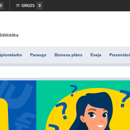
0
GROZS
0
bibliotēka
iplomdarbs
Paraugs
Biznesa plāns
Eseja
Prezentāci