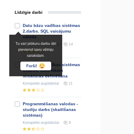
Līdzīgie darbi
Datu bāzu vadības sistēmas
2.darbs. SQL vaicājumu
valoda
Tu vari jebkuru darbu ātri
Konspekts
augstskolai
14
pievienot savu vēlmju
sarakstam.
Datu bāzu vadības sistēmas
Forši!
1.darbs. Datu bāzes
struktūras definēšana
Konspekts
augstskolai
11
Programmēšanas valodas -
studiju darbs (skaitīšanas
sistēmas)
Konspekts
augstskolai
8