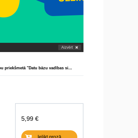
Aizvērt
u priekšmetā "Datu bāzu vadības si...
5,99 €
Ielikt grozā