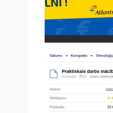
Sākums
Konspekts
Tehnoloģij
Praktiskais darbs mācī
Konspekts
10
Datori, elektro
Autors:
robc
Vērtējums:
Publicēts:
20.