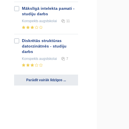
Mākslīgā intelekta pamati -
studiju darbs
Konspekts
augstskolai
11
Diskrētās struktūras
datorzinātnēs - studiju
darbs
Konspekts
augstskolai
7
Parādīt vairāk līdzīgos ...