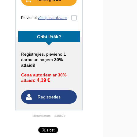
Pievienot
vēlmju sarakstam
Gribi lētāk?
Reģistrējies
, pievieno 1
darbu un saņem
30%
atlaidi
!
Cena autoriem ar 30%
4,19 €
atlaidi:
Reģistrēties
Identifikators:
835823