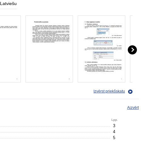
Latviešu
Izvērst priekšskatu
Aizvērt
Lpp.
3
4
5