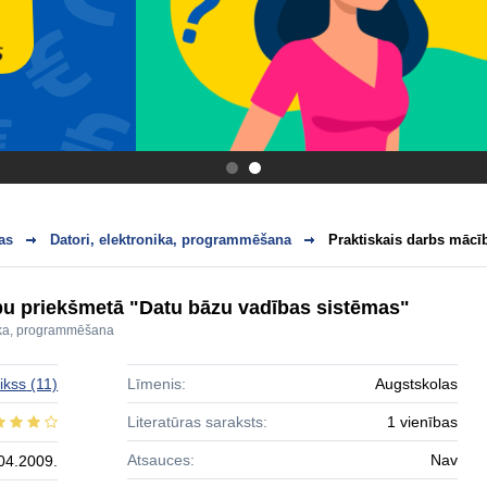
.
.
as
Datori, elektronika, programmēšana
Praktiskais darbs mācīb
bu priekšmetā "Datu bāzu vadības sistēmas"
nika, programmēšana
ikss
(11)
Līmenis:
Augstskolas
Literatūras saraksts:
1 vienības
Atsauces:
Nav
04.2009.