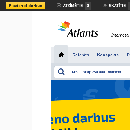
Pievienot darbus
ATZĪMĒTIE
0
SKATĪTIE
interneta 
Referāts
Konspekts
D