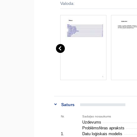
Valoda:
Saturs
Nr.
Sadaļas nosaukums
Uzdevums
Problēmsfēras apraksts
1.
Datu loģiskais modelis