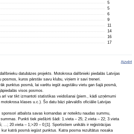
5
5
6
9
11
14
16
17
Aizvērt
 dalībnieku datubāzes projekts. Motokrosa dalībnieki piedalās Latvijas
osmos, kuros pārstāv savu klubu, viņiem ir savi treneri.
airāk punktus posmā, lai varētu iegūt augstāku vietu gan šajā posmā,
 jāpiedalās visos posmos.
ā arī var tikt izmantoti statistikas veidošanai (piem., kādi uzņēmumi
motokrosa klases u.c.). Šo datu bāzi pārvaldīs oficiālie Latvijas
s, sponsori atbalsta savas komandas ar noteiktu naudas summu,
ummas. Punkti tiek piešķirti šādi: 1.vieta – 25; 2.vieta – 22; 3.vieta
; ...; 20.vieta – 1;>20 – 0;[1]. Sportistiem unikāls ir reģistrācijas
, kur katrā posmā iegūst punktus. Katra posma rezultātus nosaka