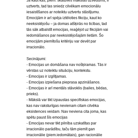
Ja kaut kas, piem. skatuves mākslas uzvedums, ir
uztverts, tad tas sniedz cilvēkam emocionālu
iesaistīšanos ar noteiktu uztvertu stāstījumu.
Emocijām ir arī spēja iztēloties fikciju, kaut ko
neeksistējošu – ja domas atšķirās no ticības, tad
tās sāk atbalstīt emocijas, reaģējot uz fikcijām vai
iedomāšanos par neeksistējošajām lietām. Šo
emocijām piemītošu kritēriju var devēt par
irracionālo.
Secinājumi:
- Emocijas un domāšana nav nošķiramas. Tās ir
vērstas uz noteiktu situāciju, kontekstu.
- Emocijas ir izglītjamas.
- Emocijas izpiešana pieprasa apzināšanos.
- Emocijas ir arī mentāls stāvoklis (bailes, bēdas,
prieks).
- Mākslā var tikt izpaustas specifiskas emocijas,
kas nav raksturīgas nevienam citam cilvēka
eksistences veidam. Nav neviena cita joma, kas
spētu paust šīs emocijas
- Emocijas nevar tikt pilnība uzskatītas par
irracionālo parādību, taču tām piemīt gan
irracionālie (piem.iedomātais), gan racionālie