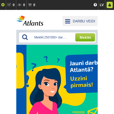
0
0
0
LV
DARBU VEIDI
Meklēt