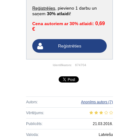
Reģistrējies
, pievieno 1 darbu un
saņem
30% atlaidi
!
0,69
Cena autoriem ar 30% atlaidi:
€
Reģistrēties
Identifikators:
674704
Autors:
Anonīms autors
(7)
Vērtējums:
Publicēts:
21.03.2016.
Valoda:
Latviešu