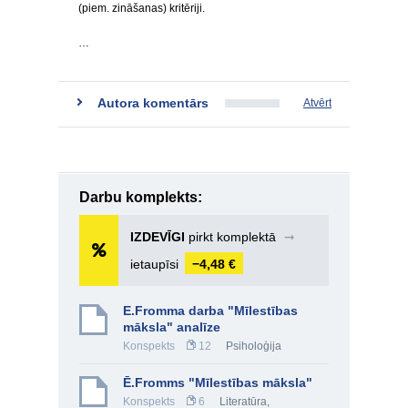
(piem. zināšanas) kritēriji.
…
Autora komentārs
Atvērt
Darbu komplekts:
IZDEVĪGI
pirkt komplektā
➞
ietaupīsi
−4,48 €
E.Fromma darba "Mīlestības
māksla" analīze
Konspekts
12
Psiholoģija
Ē.Fromms "Mīlestības māksla"
Konspekts
6
Literatūra
,