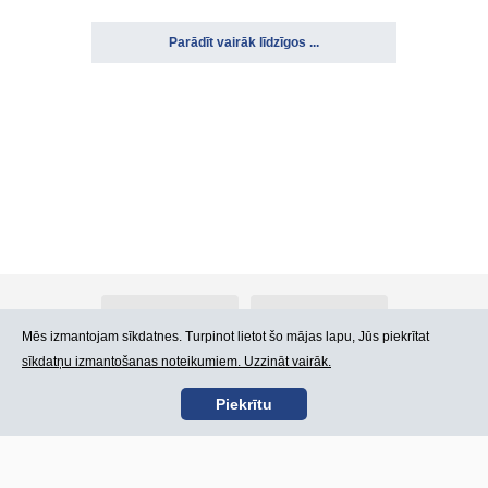
Parādīt vairāk līdzīgos ...
Par Atlants.lv
Reklāma
Mēs izmantojam sīkdatnes. Turpinot lietot šo mājas lapu, Jūs piekrītat
sīkdatņu izmantošanas noteikumiem. Uzzināt vairāk.
Kontakti
Lietošanas noteikumi
Piekrītu
SIA „CDI” © 2002 -
Lapas karte
2026