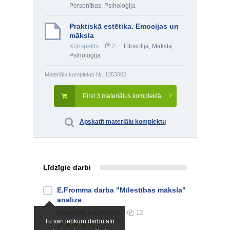
Personības
,
Psiholoģija
Praktiskā estētika. Emocijas un
māksla
Konspekts
2
Filosofija
,
Māksla
,
Psiholoģija
Materiālu komplekts Nr. 1353002
Pirkt 3 materiālus komplektā
Apskatīt materiālu komplektu
Līdzīgie darbi
E.Fromma darba "Mīlestības māksla"
analīze
Konspekts
augstskolai
12
Tu vari jebkuru darbu ātri