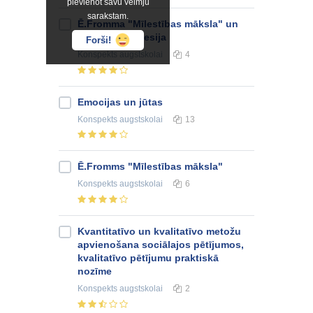
pievienot savu vēlmju
sarakstam.
Ē.Fromma "Mīlestības māksla" un
skolotāja profesija
Forši!
Konspekts
augstskolai
4
Emocijas un jūtas
Konspekts
augstskolai
13
Ē.Fromms "Mīlestības māksla"
Konspekts
augstskolai
6
Kvantitatīvo un kvalitatīvo metožu
apvienošana sociālajos pētījumos,
kvalitatīvo pētījumu praktiskā
nozīme
Konspekts
augstskolai
2