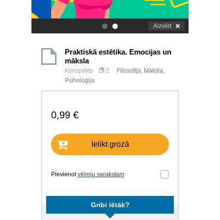
Aizvērt
.
.
Praktiskā estētika. Emocijas un
māksla
Konspekts
2
Filosofija
,
Māksla
,
Psiholoģija
0,99 €
Ielikt grozā
Pievienot
vēlmju sarakstam
Gribi lētāk?