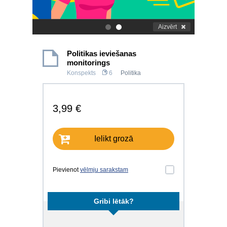
Aizvērt
.
.
Politikas ieviešanas
monitorings
Konspekts
6
Politika
3,99 €
Ielikt grozā
Pievienot
vēlmju sarakstam
Gribi lētāk?