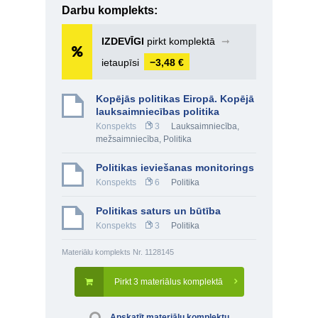
Darbu komplekts:
IZDEVĪGI
pirkt komplektā
➞
ietaupīsi
−3,48 €
Kopējās politikas Eiropā. Kopējā
lauksaimniecības politika
Konspekts
3
Lauksaimniecība,
mežsaimniecība
,
Politika
Politikas ieviešanas monitorings
Konspekts
6
Politika
Politikas saturs un būtība
Konspekts
3
Politika
Materiālu komplekts Nr. 1128145
Pirkt 3 materiālus komplektā
Apskatīt materiālu komplektu