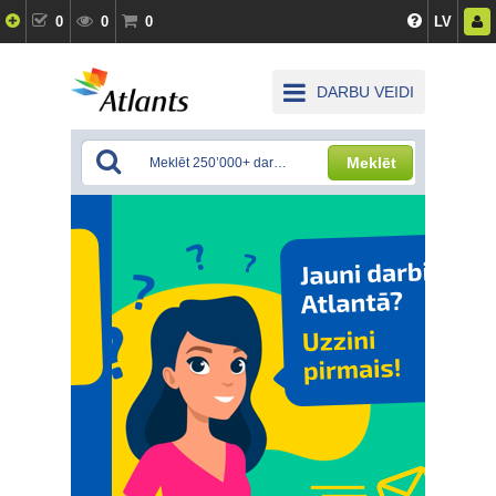
0
0
0
LV
DARBU VEIDI
Meklēt