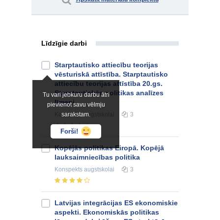
Līdzīgie darbi
Starptautisko attiecību teorijas
vēsturiskā attīstība. Starptautisko
attiecību teorijas attīstība 20.gs.
Starptautiskās politikas analīzes
Tu vari jebkuru darbu ātri
līmeņi
pievienot savu vēlmju
Konspekts
sarakstam.
augstskolai
3
Forši!
Kopējās politikas Eiropā. Kopējā
lauksaimniecības politika
Konspekts
augstskolai
3
Latvijas integrācijas ES ekonomiskie
aspekti. Ekonomiskās politikas