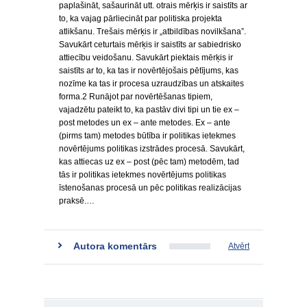
paplašināt, sašaurināt utt. otrais mērķis ir saistīts ar
to, ka vajag pārliecināt par politiska projekta
atlikšanu. Trešais mērķis ir „atbildības novilkšana”.
Savukārt ceturtais mērķis ir saistīts ar sabiedrisko
attiecību veidošanu. Savukārt piektais mērķis ir
saistīts ar to, ka tas ir novērtējošais pētījums, kas
nozīme ka tas ir procesa uzraudzības un atskaites
forma.2 Runājot par novērtēšanas tipiem,
vajadzētu pateikt to, ka pastāv divi tipi un tie ex –
post metodes un ex – ante metodes. Ex – ante
(pirms tam) metodes būtība ir politikas ietekmes
novērtējums politikas izstrādes procesā. Savukārt,
kas attiecas uz ex – post (pēc tam) metodēm, tad
tās ir politikas ietekmes novērtējums politikas
īstenošanas procesā un pēc politikas realizācijas
praksē.…
Autora komentārs
Atvērt