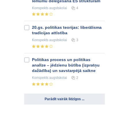
lēmumu deleģēšana ES struktūrām
Konspekts
augstskolai
4
20.gs. politikas teorijas: liberālisma
tradīcijas attīstība
Konspekts
augstskolai
3
Politikas process un politikas
analīze – jēdzienu būtība (izpratņu
dažādība) un savstarpējā saikne
Konspekts
augstskolai
2
Parādīt vairāk līdzīgos ...