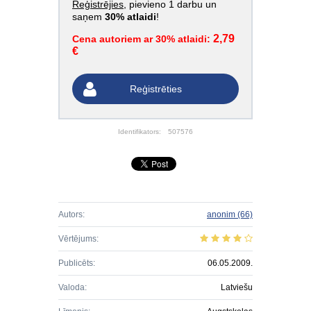
Reģistrējies
, pievieno 1 darbu un
saņem
30% atlaidi
!
2,79
Cena autoriem ar 30% atlaidi:
€
Reģistrēties
Identifikators:
507576
Autors:
anonim
(66)
Vērtējums:
Publicēts:
06.05.2009.
Valoda:
Latviešu