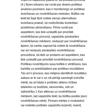
vispirms vajadzētu pateikt to, ka politikas procesa
(4.) fāzes ietvaros var runāt par diviem politikas
analīzes posmiem, kas ir monitorings un politikas
ieviešanas un novērtēšanas metodes. Būtība var
teikt kā šajā fāzē notiek vienas alternatīvas
ieviešana praksē, lai nodrošinātu konkrētas
problēmas atrisināšanu. Pirms runāt par
aspektiem, kas tiek uzskatīti par prioritāti
novērtēšanas procesā, vajadzētu pieskarties
novērtēšanas mērķiem, nedaudz par novērtēšanas
tipiem, lai varētu saprast kā notiek tā novērtēšana
var arī nedaudz pieskarties novērtēšanas
procedūrai, kā tādi un protams arī aspektiem, kas
tiek uzskatīti par prioritāti novērtēšanas procesā.
Politikas novērtējums sava būtībā ir vērtēšana, kas
balstīta uz priekšstatiem par politikas rezultātiem.
Tās arī ir process, kas mēģina identificēt rezultātus
sakara ar to vai ir un cik pilnīgi sasniegti izvirzītie
mērķi, ka arī kāda ir politisko aktieru rīcības
ietekmes uz budžetu, ekonomiku, vidi un
sabiedrību.1 Kas attiecas uz novērtēšanas
mērķiem, tad vajadzētu teikt, ka būtība pastāv pieci
novērtēšanas mērķi. Pirmais mērķis ir noskaidrot
vai noteikto politisko vajadzētu turpināt, mainīt,