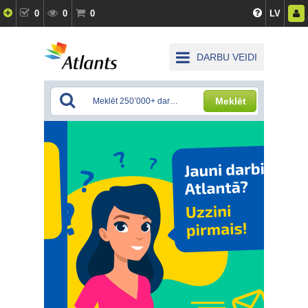
0
0
0
LV
DARBU VEIDI
Meklēt