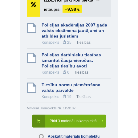
IZDEVĪGI
pirkt komplektā
➞
ietaupīsi
−9,98 €
Policijas akadēmijas 2007.gada
valsts eksāmena jautājumi un
atbildes juristiem
Konspekts
25
Tiesības
Policijas darbinieku tiesības
izmantot šaujamieročus.
Policijas tiesību avoti
Konspekts
6
Tiesības
Tiesību normu piemērošana
valsts pārvaldē
Konspekts
19
Tiesības
Materiālu komplekts Nr. 1159102
Pirkt 3 materiālus komplektā
Apskatīt materiālu komplektu