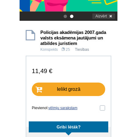
Aizvērt
.
.
Policijas akadēmijas 2007.gada
valsts eksāmena jautājumi un
atbildes juristiem
Konspekts
25
Tiesības
11,49 €
Ielikt grozā
Pievienot
vēlmju sarakstam
Gribi lētāk?