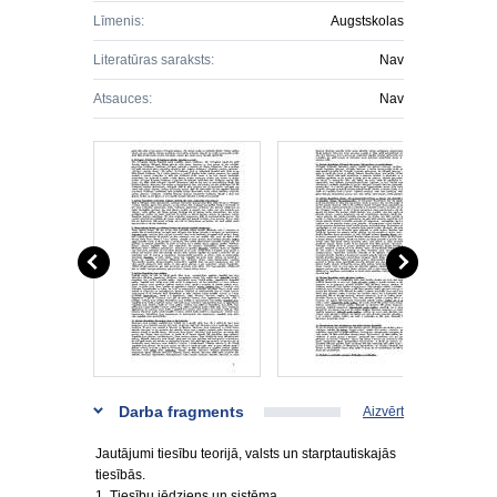
Līmenis:
Augstskolas
Literatūras saraksts:
Nav
Atsauces:
Nav
Darba fragments
Aizvērt
Jautājumi tiesību teorijā, valsts un starptautiskajās
tiesībās.
1. Tiesību jēdziens un sistēma