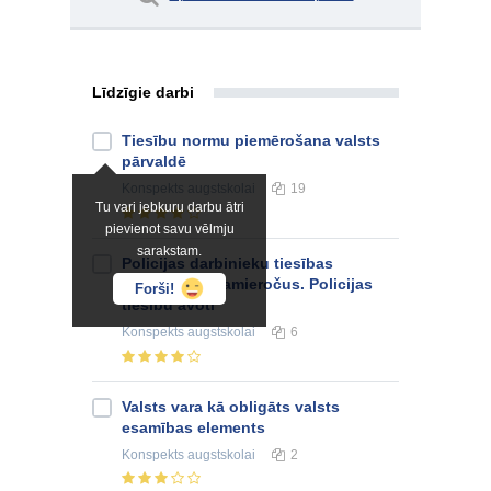
Līdzīgie darbi
Tiesību normu piemērošana valsts
pārvaldē
Konspekts
augstskolai
19
Tu vari jebkuru darbu ātri
pievienot savu vēlmju
sarakstam.
Policijas darbinieku tiesības
izmantot šaujamieročus. Policijas
Forši!
tiesību avoti
Konspekts
augstskolai
6
Valsts vara kā obligāts valsts
esamības elements
Konspekts
augstskolai
2