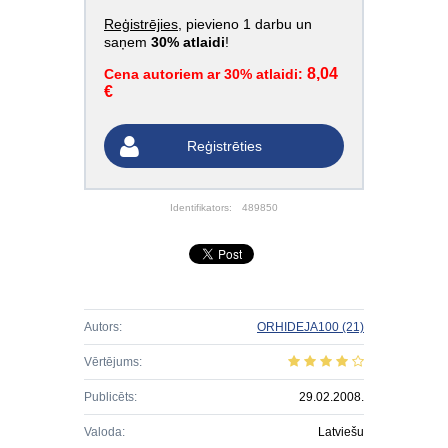
Reģistrējies
, pievieno 1 darbu un
saņem
30% atlaidi
!
8,04
Cena autoriem ar 30% atlaidi:
€
Reģistrēties
Identifikators:
489850
Autors:
ORHIDEJA100
(21)
Vērtējums:
Publicēts:
29.02.2008.
Valoda:
Latviešu