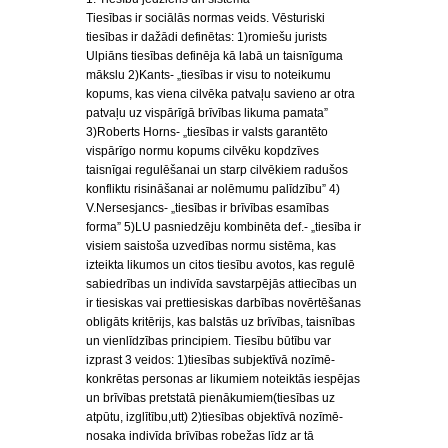
Tiesības ir sociālās normas veids. Vēsturiski
tiesības ir dažādi definētas: 1)romiešu jurists
Ulpiāns tiesības definēja kā labā un taisnīguma
mākslu 2)Kants- „tiesības ir visu to noteikumu
kopums, kas viena cilvēka patvaļu savieno ar otra
patvaļu uz vispārīgā brīvības likuma pamata”
3)Roberts Horns- „tiesības ir valsts garantēto
vispārīgo normu kopums cilvēku kopdzīves
taisnīgai regulēšanai un starp cilvēkiem radušos
konfliktu risināšanai ar nolēmumu palīdzību” 4)
V.Nersesjancs- „tiesības ir brīvības esamības
forma” 5)LU pasniedzēju kombinēta def.- „tiesība ir
visiem saistoša uzvedības normu sistēma, kas
izteikta likumos un citos tiesību avotos, kas regulē
sabiedrības un indivīda savstarpējās attiecības un
ir tiesiskas vai prettiesiskas darbības novērtēšanas
obligāts kritērijs, kas balstās uz brīvības, taisnības
un vienlīdzības principiem. Tiesību būtību var
izprast 3 veidos: 1)tiesības subjektīvā nozīmē-
konkrētas personas ar likumiem noteiktās iespējas
un brīvības pretstatā pienākumiem(tiesības uz
atpūtu, izglītību,utt) 2)tiesības objektīvā nozīmē-
nosaka indivīda brīvības robežas līdz ar tā