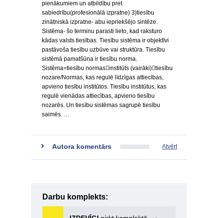
pienākumiem un atbildību pret
sabiedrību(profesionālā izpratne) 3)tiesību
zinātniskā izpratne- abu iepriekšējo sintēze.
Sistēma- šo terminu parasti lieto, kad raksturo
kādas valsts tiesības. Tiesību sistēma ir objektīvi
pastāvoša tiesību uzbūve vai struktūra. Tiesību
sistēmā pamatšūna ir tiesību norma.
Sistēma=tiesību normasinstitūts (vairāki)tiesību
nozare/Normas, kas regulē līdzīgas attiecības,
apvieno tiesību institūtos. Tiesību institūtus, kas
regulē vienādas attiecības, apvieno tiesību
nozarēs. Un tiesību sistēmas sagrupē tiesību
saimēs. …
Autora komentārs
Atvērt
Darbu komplekts: