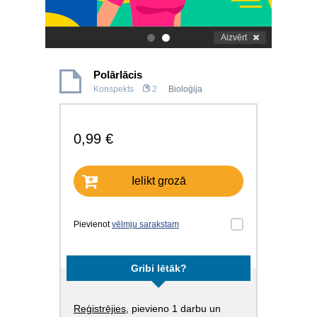
Aizvērt
.
.
Polārlācis
Konspekts
2
Bioloģija
0,99 €
Ielikt grozā
Pievienot
vēlmju sarakstam
Gribi lētāk?
Reģistrējies
, pievieno 1 darbu un