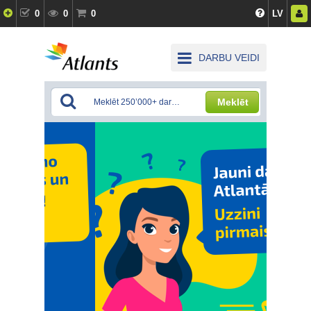
0
0
0
LV
DARBU VEIDI
Meklēt