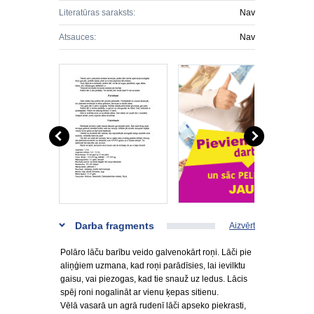
Literatūras saraksts:
Nav
Atsauces:
Nav
Darba fragments
Aizvērt
Polāro lāču barību veido galvenokārt roņi. Lāči pie
aliņģiem uzmana, kad roņi parādīsies, lai ievilktu
gaisu, vai piezogas, kad tie snauž uz ledus. Lācis
spēj roni nogalināt ar vienu ķepas sitienu.
Vēlā vasarā un agrā rudenī lāči apseko piekrasti,