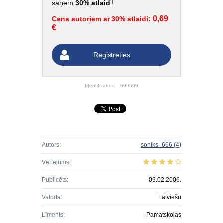
saņem
30% atlaidi
!
0,69
Cena autoriem ar 30% atlaidi:
€
Reģistrēties
Identifikators:
699599
Autors:
soniks_666
(4)
Vērtējums:
Publicēts:
09.02.2006.
Valoda:
Latviešu
Līmenis:
Pamatskolas