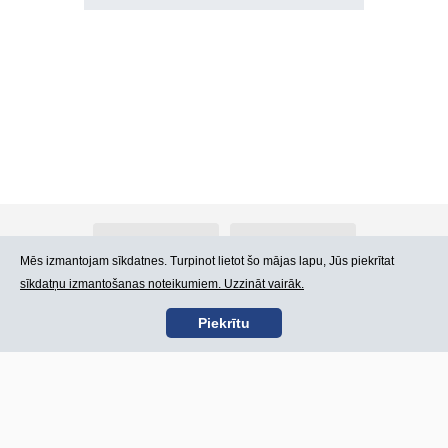
Par Atlants.lv
Reklāma
Mēs izmantojam sīkdatnes. Turpinot lietot šo mājas lapu, Jūs piekrītat
sīkdatņu izmantošanas noteikumiem. Uzzināt vairāk.
Kontakti
Lietošanas noteikumi
Piekrītu
SIA „CDI” © 2002 -
Lapas karte
2026