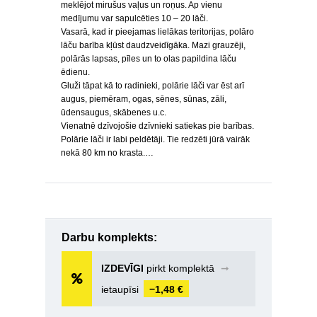
meklējot mirušus vaļus un roņus. Ap vienu
medījumu var sapulcēties 10 – 20 lāči.
Vasarā, kad ir pieejamas lielākas teritorijas, polāro
lāču barība kļūst daudzveidīgāka. Mazi grauzēji,
polārās lapsas, pīles un to olas papildina lāču
ēdienu.
Gluži tāpat kā to radinieki, polārie lāči var ēst arī
augus, piemēram, ogas, sēnes, sūnas, zāli,
ūdensaugus, skābenes u.c.
Vienatnē dzīvojošie dzīvnieki satiekas pie barības.
Polārie lāči ir labi peldētāji. Tie redzēti jūrā vairāk
nekā 80 km no krasta.…
Darbu komplekts:
IZDEVĪGI
pirkt komplektā
➞
ietaupīsi
−1,48 €