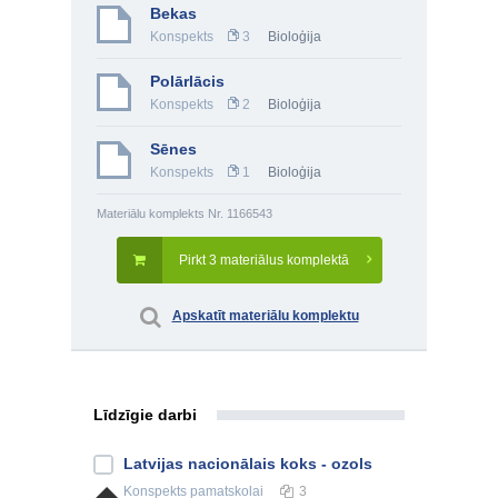
Bekas
Konspekts
3
Bioloģija
Polārlācis
Konspekts
2
Bioloģija
Sēnes
Konspekts
1
Bioloģija
Materiālu komplekts Nr. 1166543
Pirkt 3 materiālus komplektā
Apskatīt materiālu komplektu
Līdzīgie darbi
Latvijas nacionālais koks - ozols
Konspekts
pamatskolai
3