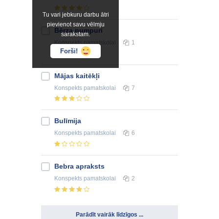
Tu vari jebkuru darbu ātri
pievienot savu vēlmju
Bērza pumpuri
sarakstam.
Konspekts
pamatskolai
1
Forši!
Mājas kaitēkļi
Konspekts
pamatskolai
7
Bulīmija
Konspekts
pamatskolai
6
Bebra apraksts
Konspekts
pamatskolai
2
Parādīt vairāk līdzīgos ...