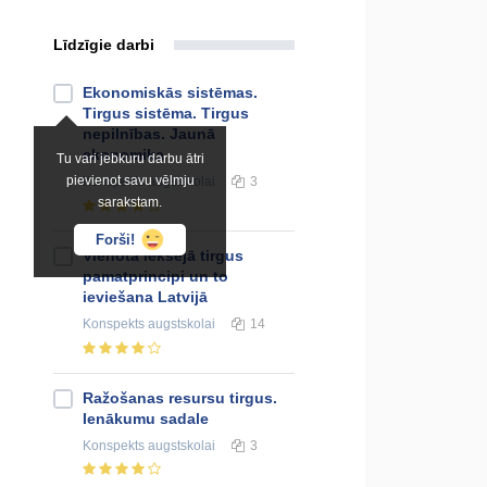
Līdzīgie darbi
Ekonomiskās sistēmas.
Tirgus sistēma. Tirgus
nepilnības. Jaunā
ekonomika
Tu vari jebkuru darbu ātri
pievienot savu vēlmju
Konspekts
augstskolai
3
sarakstam.
Forši!
Vienotā iekšējā tirgus
pamatprincipi un to
ieviešana Latvijā
Konspekts
augstskolai
14
Ražošanas resursu tirgus.
Ienākumu sadale
Konspekts
augstskolai
3