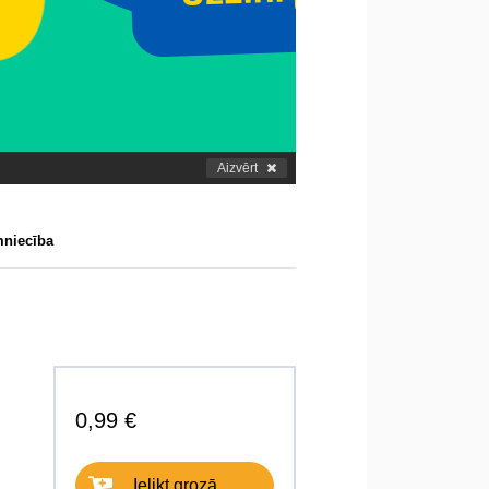
Aizvērt
mniecība
0,99 €
Ielikt grozā