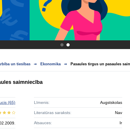
.
.
bība un tiesības
Ekonomika
Pasaules tirgus un pasaules sai
aules saimniecība
ucis
(65)
Līmenis:
Augstskolas
Literatūras saraksts:
Nav
Atsauces:
Ir
02.2009.