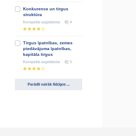
Konkurence un tirgus
struktūra
Konspekts
augstskolai
4
Tirgus īpatnības, zemes
piedāvājuma īpatnības,
kapitāla tirgus
Konspekts
augstskolai
5
Parādīt vairāk līdzīgos ...