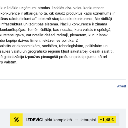
, kur lielākie uzņēmumi atrodas. Izdalās divu veidu konkurences –
ju konkurence ir atkarīga no tā, cik daudz produktus katrs uzņēmums ir
ras raksturlielumi arī ietekmē starptautisko konkurenci, šie rādītāji
nfrastruktūra un izglītības sistēma. Nāciju konkurence ir zināmā
nkurētspējas. Tomēr, rādītāji, kas nosaka, kura valsts ir spēcīgā,
nkurētspējīgāka, var noteikt dažādi rādītāji, piemēram, kuri ir labāk
abo kopējo dzīves līmeni, iekšzemes politika. 2
 saistīts ar ekonomiskām, sociālām, tehnoloģiskām, politiskām un
ules valstu un ģeogrāfisko reģionu kļūst savstarpēji ciešāk saistīti,
ksē globalizācija izpaužas pieaugošā preču un pakalpojumu, kā arī
rp valstīm.
Atvērt
IZDEVĪGI
pirkt komplektā
➞
ietaupīsi
−1,48 €