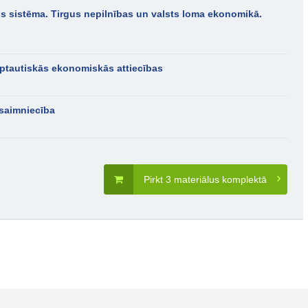
s sistēma. Tirgus nepilnības un valsts loma ekonomikā.
ptautiskās ekonomiskās attiecības
 saimniecība
Pirkt 3 materiālus komplektā