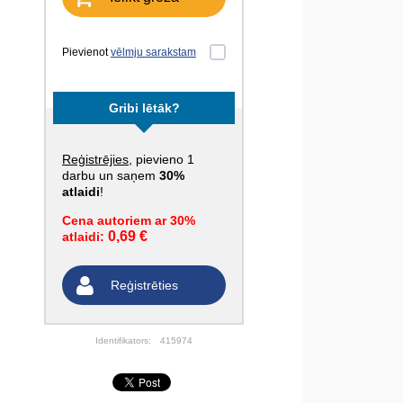
Pievienot
vēlmju sarakstam
Gribi lētāk?
Reģistrējies
, pievieno 1
darbu un saņem
30%
atlaidi
!
Cena autoriem ar 30%
0,69 €
atlaidi:
Reģistrēties
Identifikators:
415974