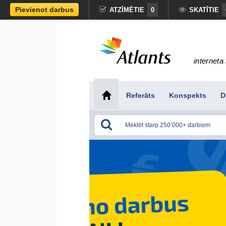
Pievienot darbus
ATZĪMĒTIE
0
SKATĪTIE
interneta 
Referāts
Konspekts
D