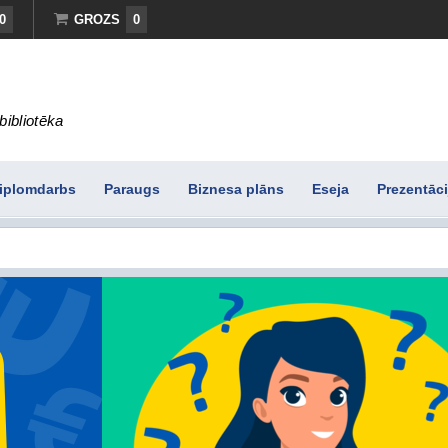
0
GROZS
0
bibliotēka
iplomdarbs
Paraugs
Biznesa plāns
Eseja
Prezentāci