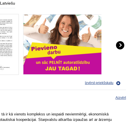
Latviešu
Izvērst priekšskatu
Aizvērt
, tā ir kā vienots komplekss un iespaidi nevienmērīgi, ekonomiskā
tautiskai kooperācijai. Starpvalstu atkarība izpaužas arī ar ārzemju