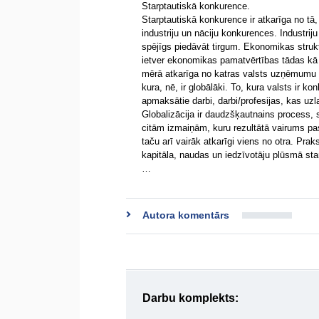
Starptautiskā konkurence.
Starptautiskā konkurence ir atkarīga no tā
industriju un nāciju konkurences. Industri
spējīgs piedāvāt tirgum. Ekonomikas struktū
ietver ekonomikas pamatvērtības tādas kā i
mērā atkarīga no katras valsts uzņēmumu ko
kura, nē, ir globālāki. To, kura valsts ir ko
apmaksātie darbi, darbi/profesijas, kas uzl
Globalizācija ir daudzšķautnains process,
citām izmaiņām, kuru rezultātā vairums pasa
taču arī vairāk atkarīgi viens no otra. Pra
kapitāla, naudas un iedzīvotāju plūsmā sta
…
Autora komentārs
Darbu komplekts: