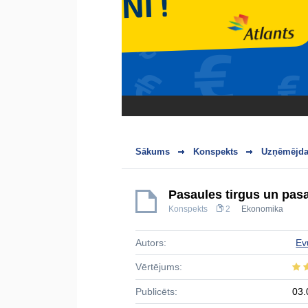
Sākums
Konspekts
Uzņēmējdar
Pasaules tirgus un pas
Konspekts
2
Ekonomika
Autors:
Ev
Vērtējums:
Publicēts:
03.