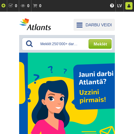
0
0
0
LV
DARBU VEIDI
Meklēt