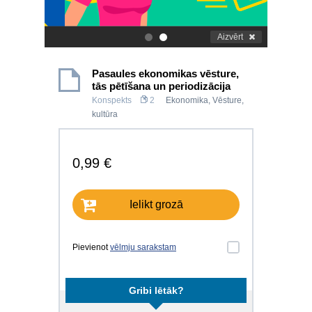
Aizvērt
.
.
Pasaules ekonomikas vēsture,
tās pētīšana un periodizācija
Konspekts
2
Ekonomika
,
Vēsture,
kultūra
0,99 €
Ielikt grozā
Pievienot
vēlmju sarakstam
Gribi lētāk?