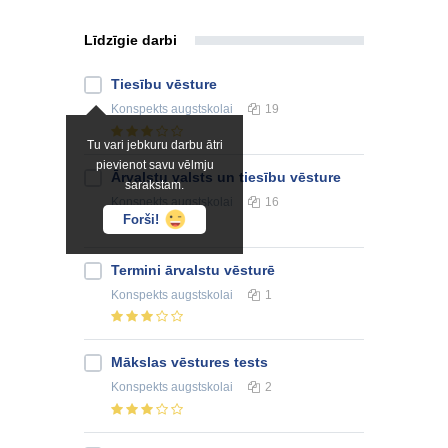
Līdzīgie darbi
Tiesību vēsture
Konspekts
augstskolai
19
Tu vari jebkuru darbu ātri
pievienot savu vēlmju
Ārvalstu valsts un tiesību vēsture
sarakstam.
Konspekts
augstskolai
16
Forši!
Termini ārvalstu vēsturē
Konspekts
augstskolai
1
Mākslas vēstures tests
Konspekts
augstskolai
2