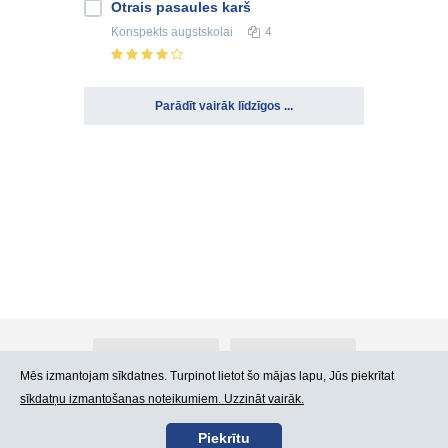
Otrais pasaules karš
Konspekts
augstskolai
4
Parādīt vairāk līdzīgos ...
Par Atlants.lv
Reklāma
Mēs izmantojam sīkdatnes. Turpinot lietot šo mājas lapu, Jūs piekrītat
sīkdatņu izmantošanas noteikumiem. Uzzināt vairāk.
Kontakti
Lietošanas noteikumi
Piekrītu