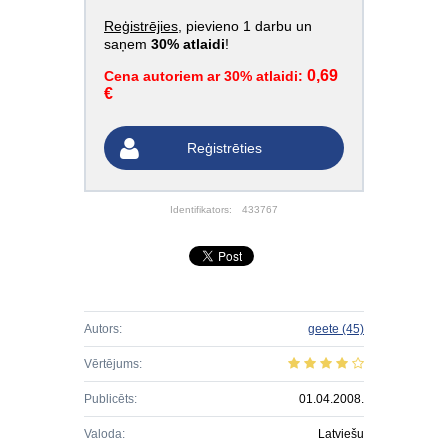
Reģistrējies
, pievieno 1 darbu un
saņem
30% atlaidi
!
0,69
Cena autoriem ar 30% atlaidi:
€
Reģistrēties
Identifikators:
433767
Autors:
geete
(45)
Vērtējums:
Publicēts:
01.04.2008.
Valoda:
Latviešu