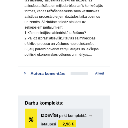
tās attīstība, ražošanas spēku un ražošanas
attiecību attīstība un mijiedarbība tanīs konkrētajās
formās, kādas ražošanas veids savā vēsturiskās
attīstības procesā pieņem dažādos laika posmos
un zemēs. Šī zinātne sniedz atbildes uz
sekojošiem jautājumiem:
1.Kā norisinājās sabiedriskā ražošana?
2.Palīdz izprast atsevišķu tautas saimniecības
efektīvo procesu un vēstures nepieciešamību.
3.Ļauj pareizi novērtēt zemju ārējās un iekšējās
politiski ekonomiskos cēloņus un mērķus.…
Autora komentārs
Atvērt
Darbu komplekts:
IZDEVĪGI
pirkt komplektā
➞
ietaupīsi
−2,98 €