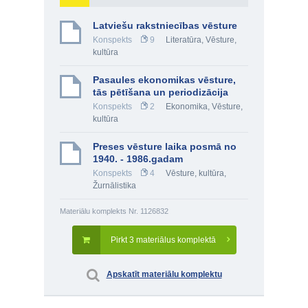
Latviešu rakstniecības vēsture
Konspekts
9
Literatūra
,
Vēsture,
kultūra
Pasaules ekonomikas vēsture,
tās pētīšana un periodizācija
Konspekts
2
Ekonomika
,
Vēsture,
kultūra
Preses vēsture laika posmā no
1940. - 1986.gadam
Konspekts
4
Vēsture, kultūra
,
Žurnālistika
Materiālu komplekts Nr. 1126832
Pirkt 3 materiālus komplektā
Apskatīt materiālu komplektu