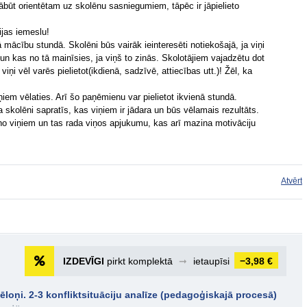
ābūt orientētam uz skolēnu sasniegumiem, tāpēc ir jāpielieto
ijas iemeslu!
ā mācību stundā. Skolēni būs vairāk ieinteresēti notiekošajā, ja viņi
n kas no tā mainīsies, ja viņš to zinās. Skolotājiem vajadzētu dot
iņi vēl varēs pielietot(ikdienā, sadzīvē, attiecības utt.)! Žēl, ka
ņiem vēlaties. Arī šo paņēmienu var pielietot ikvienā stundā.
a skolēni sapratīs, kas viņiem ir jādara un būs vēlamais rezultāts.
 no viņiem un tas rada viņos apjukumu, kas arī mazina motivāciju
Atvērt
IZDEVĪGI
pirkt komplektā
➞
ietaupīsi
−3,98 €
 cēloņi. 2-3 konfliktsituāciju analīze (pedagoģiskajā procesā)