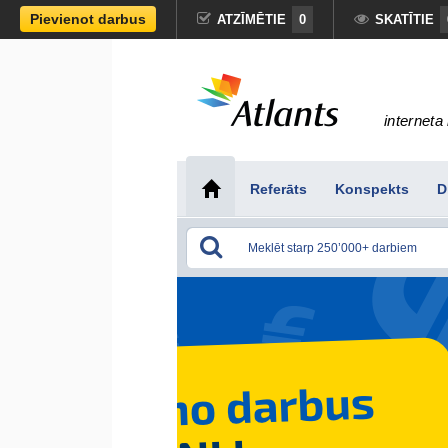
Pievienot darbus
ATZĪMĒTIE
0
SKATĪTIE
interneta 
Referāts
Konspekts
D