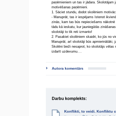
paņēmieniem un tas ir jādara. Skolotājam j
motivēšanas paņēmieni.
1. Sāciet stundu, dodot skolēniem motivāc
- Manuprāt, tas ir iespējams īstenot ikvien
zinās, kam tas būs nepieciešams nākotnē u
tādu kā ieskatu, kur jauniegūtās zināšanas v
skolotāji to tik reti izmanto!
2. Pasakiet skolēniem skaidri, ko jūs no vi
Manuprāt, arī skolotāji būs apmierinātāki, j
Skolēni bieži nesaprot, ko skolotājs vēlas
izdarīt uzdevumu.…
Autora komentārs
Darbu komplekts:
Konflikti, to veidi. Konfliktu