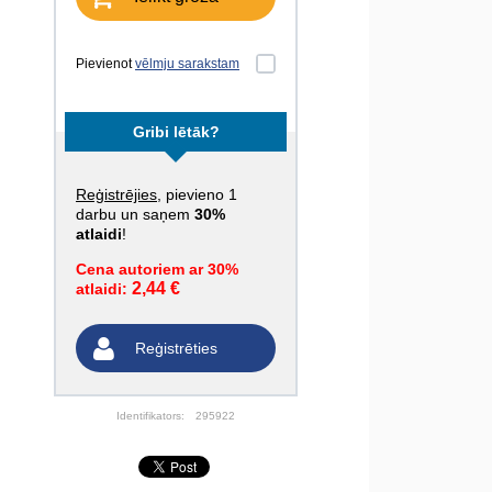
Pievienot
vēlmju sarakstam
Gribi lētāk?
Reģistrējies
, pievieno 1
darbu un saņem
30%
atlaidi
!
Cena autoriem ar 30%
2,44 €
atlaidi:
Reģistrēties
Identifikators:
295922