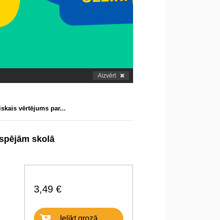
Aizvērt
skais vērtējums par...
espējām skolā
3,49 €
Ielikt grozā