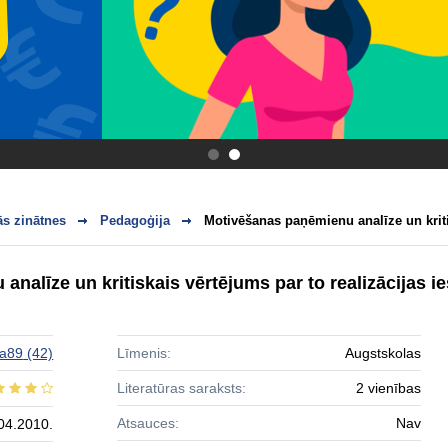
.
.
s zinātnes
Pedagoģija
Motivēšanas paņēmienu analīze un kriti
nalīze un kritiskais vērtējums par to realizācijas i
ja89
(42)
Līmenis:
Augstskolas
Literatūras saraksts:
2 vienības
Atsauces:
Nav
04.2010.