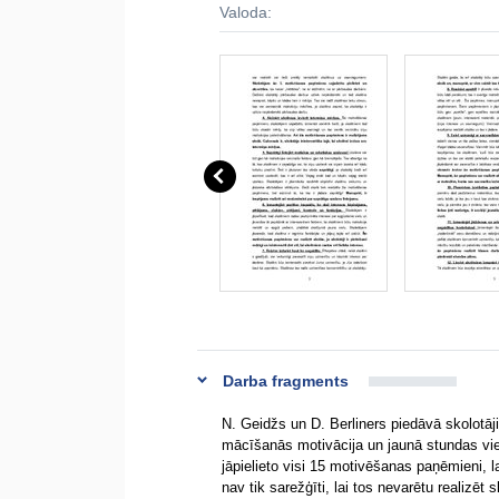
Valoda:
Darba fragments
N. Geidžs un D. Berliners piedāvā skolotā
mācīšanās motivācija un jaunā stundas vie
jāpielieto visi 15 motivēšanas paņēmieni, 
nav tik sarežģīti, lai tos nevarētu realizē