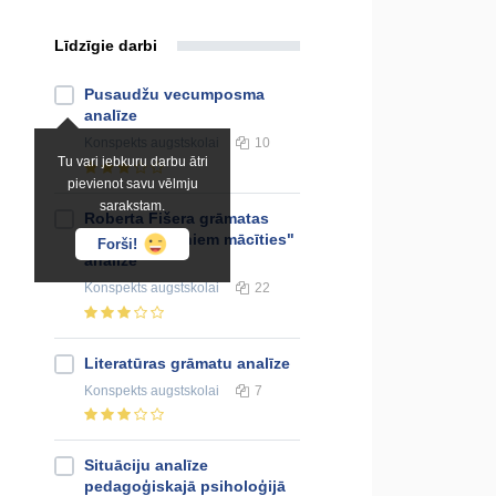
Līdzīgie darbi
Pusaudžu vecumposma
analīze
Konspekts
augstskolai
10
Tu vari jebkuru darbu ātri
pievienot savu vēlmju
sarakstam.
Roberta Fišera grāmatas
"Mācīsim bērniem mācīties"
Forši!
analīze
Konspekts
augstskolai
22
Literatūras grāmatu analīze
Konspekts
augstskolai
7
Situāciju analīze
pedagoģiskajā psiholoģijā