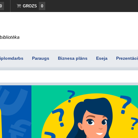
0
GROZS
0
bibliotēka
iplomdarbs
Paraugs
Biznesa plāns
Eseja
Prezentāci