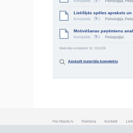
Konspekts
7
Psiholoģija
,
Peda
Lietišķās spēles apraksts un 
Konspekts
2
Psiholoģija
,
Peda
Motivēšanas paņēmienu analīz
Konspekts
5
Pedagoģija
Materiālu komplekts Nr. 1111266
Apskatīt materiālu komplektu
Par Atlants.lv
Reklāma
Kontakti
Liet