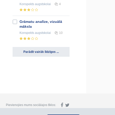
Konspekts
augstskolai
4
Grāmatu analīze, vizuālā
māksla
Konspekts
augstskolai
10
Parādīt vairāk līdzīgos ...
Pievienojies mums sociālajos tīklos: