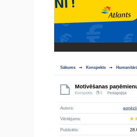
Sākums
Konspekts
Humanitārā
Motivēšanas paņēmienu a
Konspekts
5
Pedagoģija
Autors:
agnēzi
Vērtējums:
Publicēts:
28.