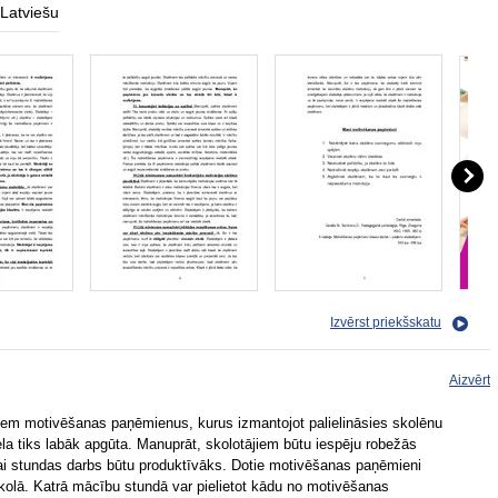
Latviešu
Izvērst priekšskatu
Aizvērt
jiem motivēšanas paņēmienus, kurus izmantojot palielināsies skolēnu
la tiks labāk apgūta. Manuprāt, skolotājiem būtu iespēju robežās
lai stundas darbs būtu produktīvāks. Dotie motivēšanas paņēmieni
t skolā. Katrā mācību stundā var pielietot kādu no motivēšanas