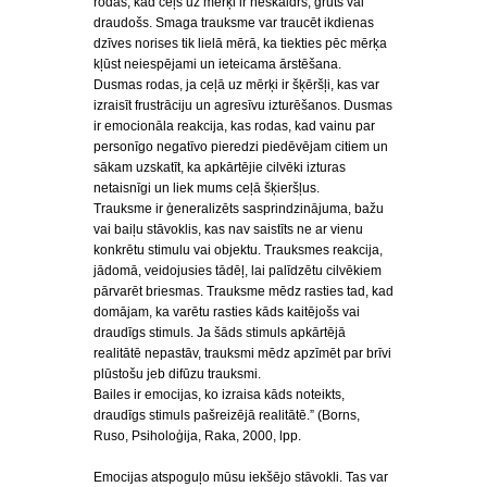
rodas, kad ceļš uz mērķi ir neskaidrs, grūts vai
draudošs. Smaga trauksme var traucēt ikdienas
dzīves norises tik lielā mērā, ka tiekties pēc mērķa
kļūst neiespējami un ieteicama ārstēšana.
Dusmas rodas, ja ceļā uz mērķi ir šķēršļi, kas var
izraisīt frustrāciju un agresīvu izturēšanos. Dusmas
ir emocionāla reakcija, kas rodas, kad vainu par
personīgo negatīvo pieredzi piedēvējam citiem un
sākam uzskatīt, ka apkārtējie cilvēki izturas
netaisnīgi un liek mums ceļā šķieršļus.
Trauksme ir ģeneralizēts sasprindzinājuma, bažu
vai baiļu stāvoklis, kas nav saistīts ne ar vienu
konkrētu stimulu vai objektu. Trauksmes reakcija,
jādomā, veidojusies tādēļ, lai palīdzētu cilvēkiem
pārvarēt briesmas. Trauksme mēdz rasties tad, kad
domājam, ka varētu rasties kāds kaitējošs vai
draudīgs stimuls. Ja šāds stimuls apkārtējā
realitātē nepastāv, trauksmi mēdz apzīmēt par brīvi
plūstošu jeb difūzu trauksmi.
Bailes ir emocijas, ko izraisa kāds noteikts,
draudīgs stimuls pašreizējā realitātē.” (Borns,
Ruso, Psiholoģija, Raka, 2000, lpp.
Emocijas atspoguļo mūsu iekšējo stāvokli. Tas var