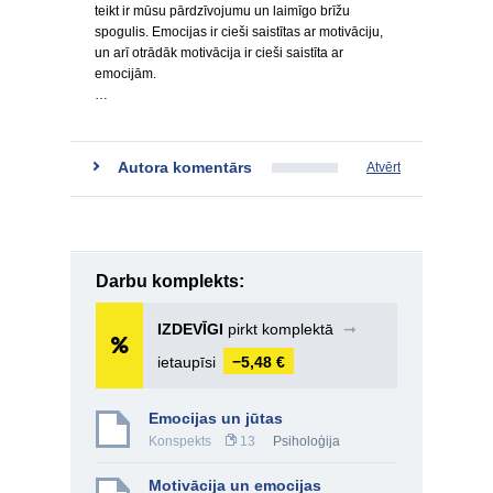
teikt ir mūsu pārdzīvojumu un laimīgo brīžu
spogulis. Emocijas ir cieši saistītas ar motivāciju,
un arī otrādāk motivācija ir cieši saistīta ar
emocijām.
…
Autora komentārs
Atvērt
Darbu komplekts:
IZDEVĪGI
pirkt komplektā
➞
ietaupīsi
−5,48 €
Emocijas un jūtas
Konspekts
13
Psiholoģija
Motivācija un emocijas