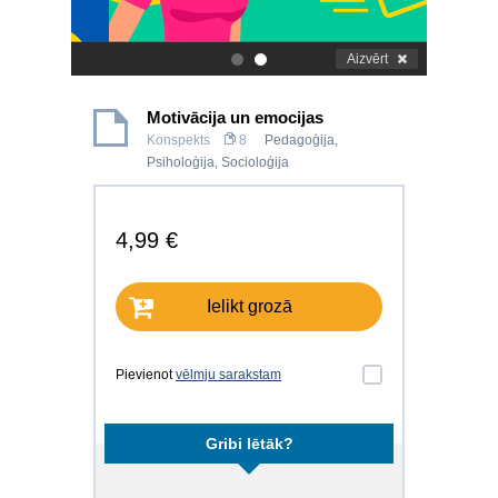
Aizvērt
.
.
Motivācija un emocijas
Konspekts
8
Pedagoģija
,
Psiholoģija
,
Socioloģija
4,99 €
Ielikt grozā
Pievienot
vēlmju sarakstam
Gribi lētāk?