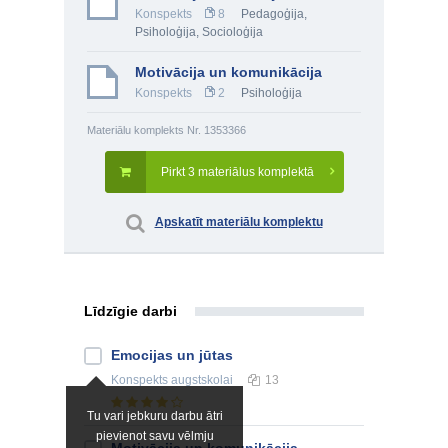
Konspekts
8
Pedagoģija
,
Psiholoģija
,
Socioloģija
Motivācija un komunikācija
Konspekts
2
Psiholoģija
Materiālu komplekts Nr. 1353366
Pirkt 3 materiālus komplektā
Apskatīt materiālu komplektu
Līdzīgie darbi
Emocijas un jūtas
Konspekts
augstskolai
13
Tu vari jebkuru darbu ātri
pievienot savu vēlmju
Motivācija un komunikācija