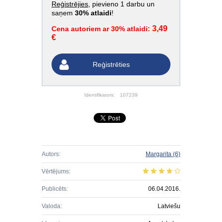
Reģistrējies
, pievieno 1 darbu un
saņem
30% atlaidi
!
3,49
Cena autoriem ar 30% atlaidi:
€
Reģistrēties
Identifikators:
107239
Autors:
Margarita
(6)
Vērtējums:
Publicēts:
06.04.2016.
Valoda:
Latviešu