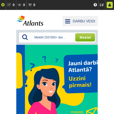
0
0
0
LV
DARBU VEIDI
Meklēt