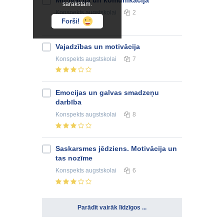
sarakstam.
Konspekts
augstskolai
2
Forši!
Vajadzības un motivācija
Konspekts
augstskolai
7
Emocijas un galvas smadzeņu
darbība
Konspekts
augstskolai
8
Saskarsmes jēdziens. Motivācija un
tas nozīme
Konspekts
augstskolai
6
Parādīt vairāk līdzīgos ...