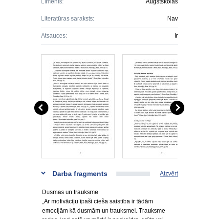
Līmenis:
Augstskolas
Literatūras saraksts:
Nav
Atsauces:
Ir
Darba fragments
Aizvērt
Dusmas un trauksme
„Ar motivāciju īpaši cieša saistība ir tādām
emocijām kā dusmām un trauksmei. Trauksme