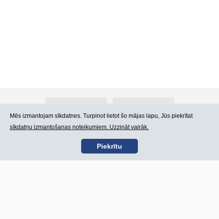
Par Atlants.lv
Reklāma
Mēs izmantojam sīkdatnes. Turpinot lietot šo mājas lapu, Jūs piekrītat
sīkdatņu izmantošanas noteikumiem. Uzzināt vairāk.
Kontakti
Lietošanas noteikumi
Piekrītu
SIA „CDI” © 2002 -
Lapas karte
2026