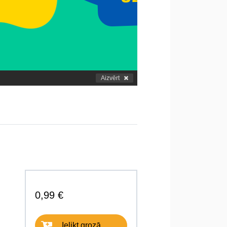
Aizvērt
0,99 €
Ielikt grozā