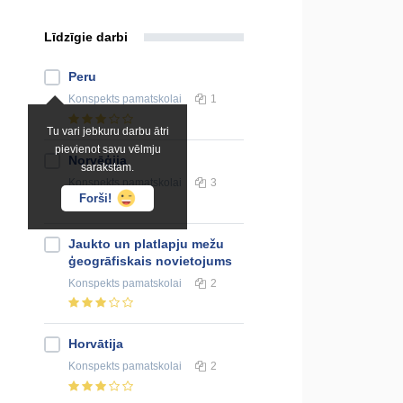
Līdzīgie darbi
Peru
Konspekts
pamatskolai
1
Tu vari jebkuru darbu ātri
pievienot savu vēlmju
Norvēģija
sarakstam.
Konspekts
pamatskolai
3
Forši!
Jaukto un platlapju mežu
ģeogrāfiskais novietojums
Konspekts
pamatskolai
2
Horvātija
Konspekts
pamatskolai
2