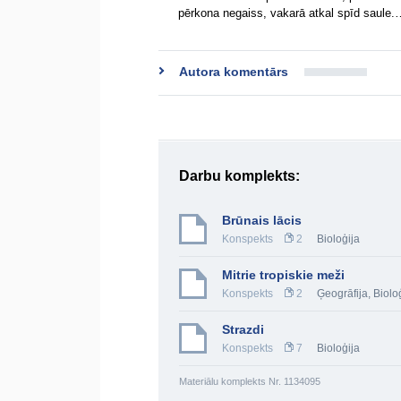
pērkona negaiss, vakarā atkal spīd saule.
Autora komentārs
Darbu komplekts:
Brūnais lācis
Konspekts
2
Bioloģija
Mitrie tropiskie meži
Konspekts
2
Ģeogrāfija
,
Biolo
Strazdi
Konspekts
7
Bioloģija
Materiālu komplekts Nr. 1134095