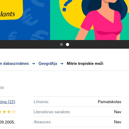
.
.
n dabaszinātnes
Ģeogrāfija
Mitrie tropiskie meži
ija
ziņa
(22)
Līmenis:
Pamatskolas
Literatūras saraksts:
Nav
Atsauces:
Nav
09.2005.