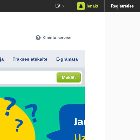
LV
Ienākt
Reģistrēties
Klientu serviss
ja
Prakses atskaite
E-grāmata
Meklēt