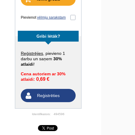
Pievienot
vēlmju sarakstam
Gribi lētāk?
Reģistrējies
, pievieno 1
darbu un saņem
30%
atlaidi
!
Cena autoriem ar 30%
0,69 €
atlaidi:
Reģistrēties
Identifikators:
494596