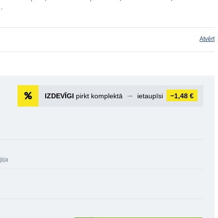
…
Atvērt
IZDEVĪGI
pirkt komplektā
➞
ietaupīsi
−1,48 €
ģija