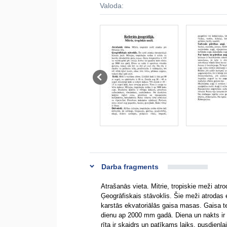
Valoda:
Darba fragments
Atrašanās vieta. Mitrie, tropiskie meži atro
Ģeogrāfiskais stāvoklis. Šie meži atrodas e
karstās ekvatoriālās gaisa masas. Gaisa tem
dienu ap 2000 mm gadā. Diena un nakts ir a
rīta ir skaidrs un patīkams laiks, pusdienla