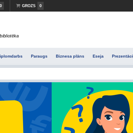
0
GROZS
0
bibliotēka
iplomdarbs
Paraugs
Biznesa plāns
Eseja
Prezentāci