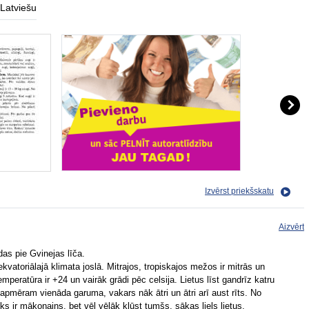
Latviešu
Izvērst priekšskatu
Aizvērt
das pie Gvinejas līča.
kvatoriālajā klimata joslā. Mitrajos, tropiskajos mežos ir mitrās un
peratūra ir +24 un vairāk grādi pēc celsija. Lietus līst gandrīz katru
pmēram vienāda garuma, vakars nāk ātri un ātri arī aust rīts. No
iks ir mākoņains, bet vēl vēlāk kļūst tumšs, sākas liels lietus,