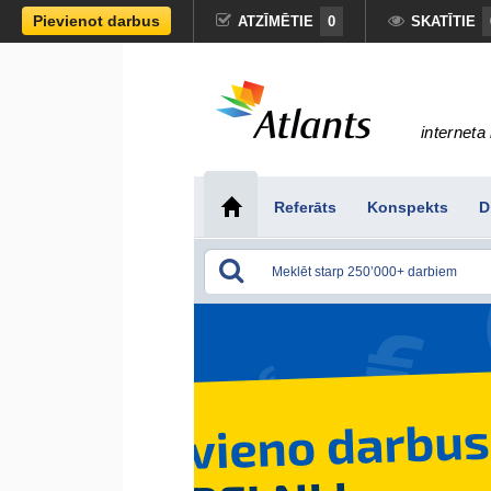
Pievienot darbus
ATZĪMĒTIE
0
SKATĪTIE
interneta 
Referāts
Konspekts
D