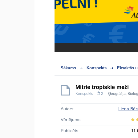
Sākums
Konspekts
Eksaktās u
Mitrie tropiskie meži
Konspekts
2
Ģeogrāfija
,
Bioloģ
Autors:
Liena Bēr
Vērtējums:
Publicēts:
11.