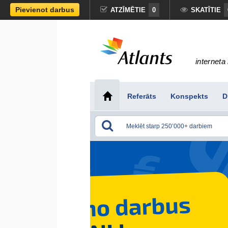
Pievienot darbus
ATZĪMĒTIE
0
SKATĪTIE
interneta 
Referāts
Konspekts
D