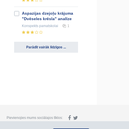
Aspazijas dzejoļu krājuma
"Dvēseles krēsla" analīze
Konspekts
pamatskolai
1
Parādīt vairāk līdzīgos ...
Pievienojies mums sociālajos tīklos: