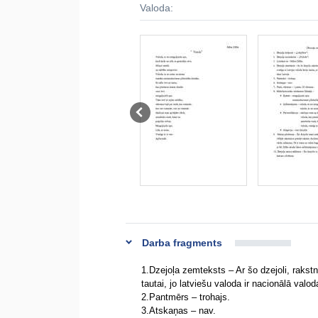
Valoda:
Darba fragments
1.Dzejoļa zemteksts – Ar šo dzejoli, rakstni
tautai, jo latviešu valoda ir nacionālā valoda
2.Pantmērs – trohajs.
3.Atskaņas – nav.