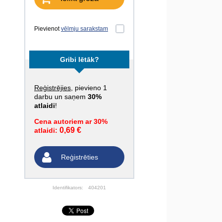
Pievienot
vēlmju sarakstam
Gribi lētāk?
Reģistrējies
, pievieno 1
darbu un saņem
30%
atlaidi
!
Cena autoriem ar 30%
0,69 €
atlaidi:
Reģistrēties
Identifikators:
404201