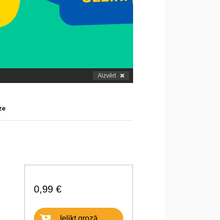
Aizvērt
ze
0,99 €
Ielikt grozā