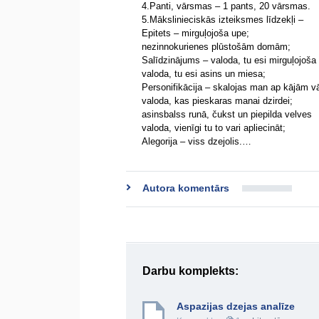
4.Panti, vārsmas – 1 pants, 20 vārsmas.
5.Mākslinieciskās izteiksmes līdzekļi –
Epitets – mirguļojoša upe;
nezinnokurienes plūstošām domām;
Salīdzinājums – valoda, tu esi mirguļojoša
valoda, tu esi asins un miesa;
Personifikācija – skalojas man ap kājām vā
valoda, kas pieskaras manai dzirdei;
asinsbalss runā, čukst un piepilda velves
valoda, vienīgi tu to vari apliecināt;
Alegorija – viss dzejolis.…
Autora komentārs
Darbu komplekts:
Aspazijas dzejas analīze