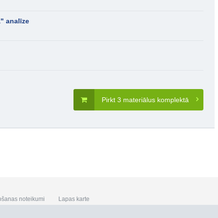
" analīze
Pirkt 3 materiālus komplektā
ošanas noteikumi
Lapas karte