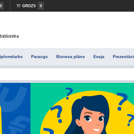
0
GROZS
0
bibliotēka
iplomdarbs
Paraugs
Biznesa plāns
Eseja
Prezentāci