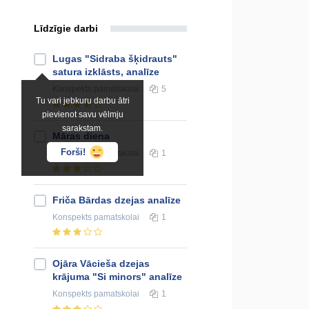
Līdzīgie darbi
Lugas "Sidraba šķidrauts"
satura izklāsts, analīze
Konspekts
pamatskolai
5
Tu vari jebkuru darbu ātri
pievienot savu vēlmju
sarakstam.
Māras diena
Forši!
Konspekts
pamatskolai
1
Friča Bārdas dzejas analīze
Konspekts
pamatskolai
1
Ojāra Vācieša dzejas
krājuma "Si minors" analīze
Konspekts
pamatskolai
1