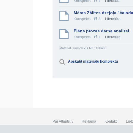
Konspekts
1
Literatūra
Māras Zālītes dzejoļa "Valoda
Konspekts
2
Literatūra
Plāns prozas darba analīzei
Konspekts
1
Literatūra
Materiālu komplekts Nr. 1136463
Apskatīt materiālu komplektu
Par Atlants.lv
Reklāma
Kontakti
Liet