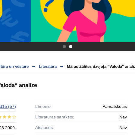
.
.
ltūra un vēsture
Literatūra
Māras Zālītes dzejoļa "Valoda" analī
Valoda" analīze
eld15
(57)
Līmenis:
Pamatskolas
Literatūras saraksts:
Nav
Atsauces:
Nav
03.2009.