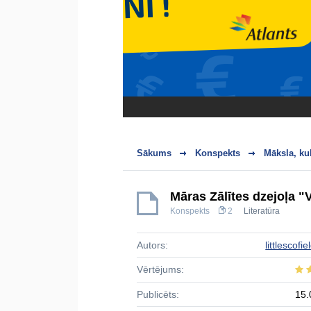
Sākums
Konspekts
Māksla, ku
Māras Zālītes dzejoļa "
Konspekts
2
Literatūra
Autors:
littlescofi
Vērtējums:
Publicēts:
15.