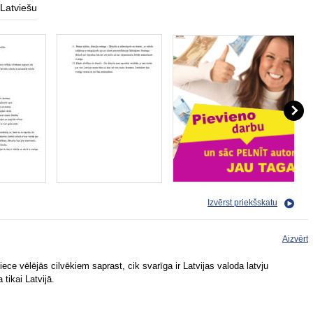
Latviešu
Izvērst priekšskatu
Aizvērt
ece vēlējās cilvēkiem saprast, cik svarīga ir Latvijas valoda latvju
 tikai Latvijā.