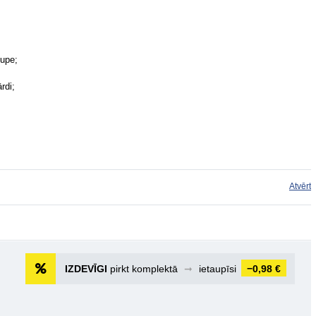
 upe;
rdi;
Atvērt
IZDEVĪGI
pirkt komplektā
➞
ietaupīsi
−0,98 €