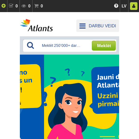
0
0
0
LV
DARBU VEIDI
Meklēt