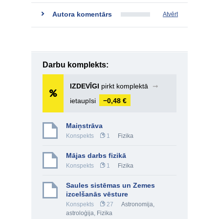
Autora komentārs
Atvērt
Darbu komplekts:
IZDEVĪGI
pirkt komplektā
➞
ietaupīsi
−0,48 €
Maiņstrāva
Konspekts
1
Fizika
Mājas darbs fizikā
Konspekts
1
Fizika
Saules sistēmas un Zemes
izcelšanās vēsture
Konspekts
27
Astronomija,
astroloģija
,
Fizika