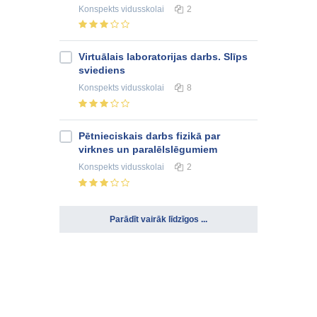
Konspekts
vidusskolai
2
Virtuālais laboratorijas darbs. Slīps
sviediens
Konspekts
vidusskolai
8
Pētnieciskais darbs fizikā par
virknes un paralēlslēgumiem
Konspekts
vidusskolai
2
Parādīt vairāk līdzīgos ...