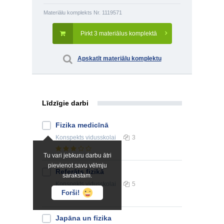
Materiālu komplekts Nr. 1119571
Pirkt 3 materiālus komplektā
Apskatīt materiālu komplektu
Līdzīgie darbi
Fizika medicīnā
Konspekts
vidusskolai
3
Tu vari jebkuru darbu ātri
pievienot savu vēlmju
Referāts fizikā
sarakstam.
Konspekts
vidusskolai
5
Forši!
Japāna un fizika