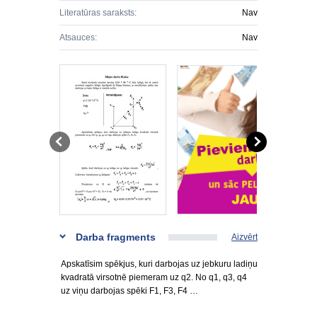
Literatūras saraksts:
Nav
Atsauces:
Nav
Darba fragments
Aizvērt
Apskatīsim spēkjus, kuri darbojas uz jebkuru ladiņu
kvadratā virsotnē piemeram uz q2. No q1, q3, q4
uz viņu darbojas spēki F1, F3, F4 …