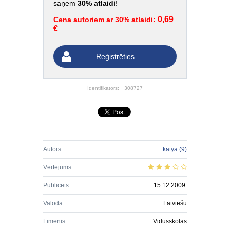
saņem
30% atlaidi
!
0,69
Cena autoriem ar 30% atlaidi:
€
Reģistrēties
Identifikators:
308727
Autors:
katya
(9)
Vērtējums:
Publicēts:
15.12.2009.
Valoda:
Latviešu
Līmenis:
Vidusskolas