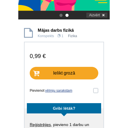
Aizvērt
.
.
Mājas darbs fizikā
Konspekts
1
Fizika
0,99 €
Ielikt grozā
Pievienot
vēlmju sarakstam
Gribi lētāk?
Reģistrējies
, pievieno 1 darbu un