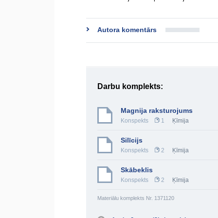
Autora komentārs
Darbu komplekts:
Magnija raksturojums
Konspekts
1
Ķīmija
Silīcijs
Konspekts
2
Ķīmija
Skābeklis
Konspekts
2
Ķīmija
Materiālu komplekts Nr. 1371120