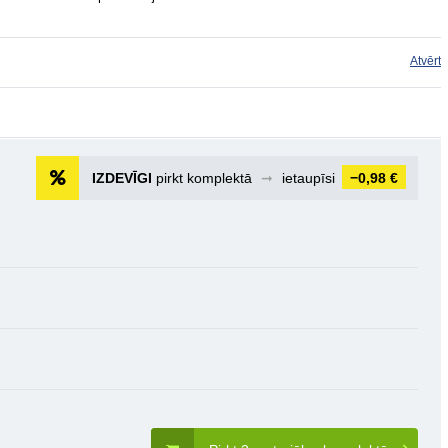
Atvērt
IZDEVĪGI
pirkt komplektā
➞
ietaupīsi
−0,98 €