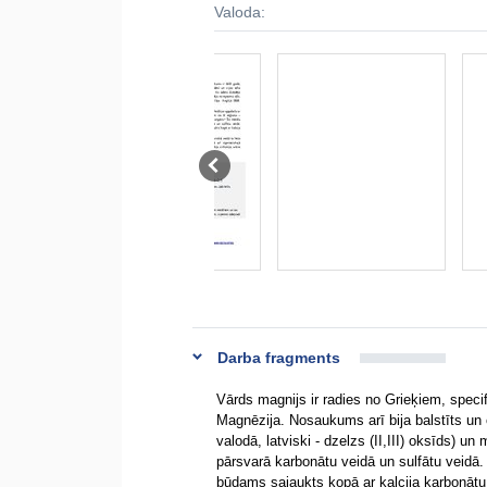
Valoda:
Darba fragments
Vārds magnijs ir radies no Grieķiem, spec
Magnēzija. Nosaukums arī bija balstīts un
valodā, latviski - dzelzs (II,III) oksīds) 
pārsvarā karbonātu veidā un sulfātu veidā.
būdams sajaukts kopā ar kalcija karbonātu