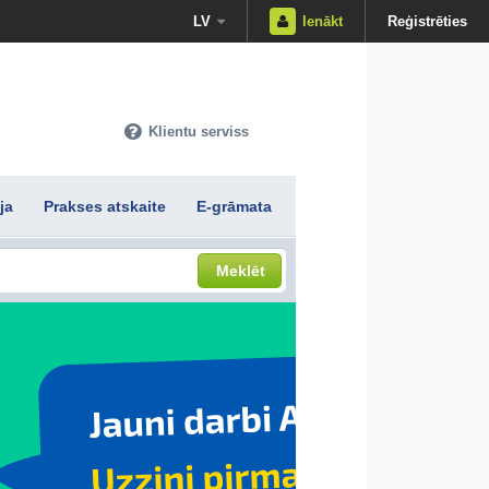
LV
Ienākt
Reģistrēties
Klientu serviss
ja
Prakses atskaite
E-grāmata
Meklēt