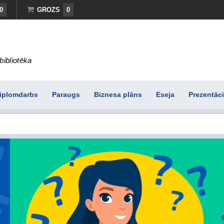
0
GROZS
0
bibliotēka
iplomdarbs
Paraugs
Biznesa plāns
Eseja
Prezentāci