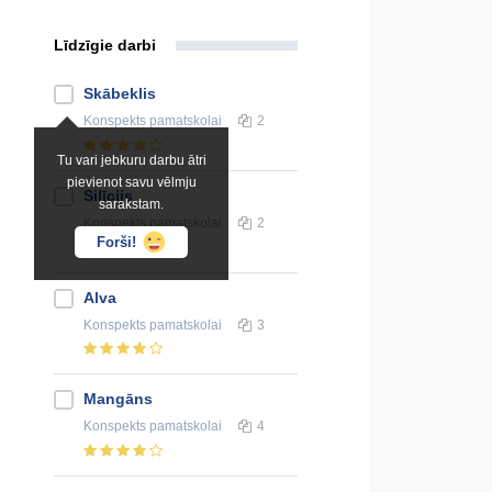
Līdzīgie darbi
Skābeklis
Konspekts
pamatskolai
2
Tu vari jebkuru darbu ātri
pievienot savu vēlmju
Silīcijs
sarakstam.
Konspekts
pamatskolai
2
Forši!
Alva
Konspekts
pamatskolai
3
Mangāns
Konspekts
pamatskolai
4