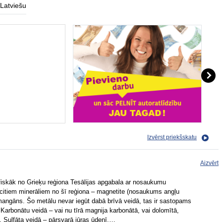
Latviešu
Izvērst priekšskatu
Aizvērt
ifiskāk no Grieķu reģiona Tesālijas apgabala ar nosaukumu
 citiem minerāliem no šī reģiona – magnetite (nosaukums angļu
un mangāns. Šo metālu nevar iegūt dabā brīvā veidā, tas ir sastopams
 Karbonātu veidā – vai nu tīrā magnija karbonātā, vai dolomītā,
. Sulfāta veidā – pārsvarā jūras ūdenī.…