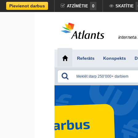
Pievienot darbus
ATZĪMĒTIE
0
SKATĪTIE
interneta 
Referāts
Konspekts
D