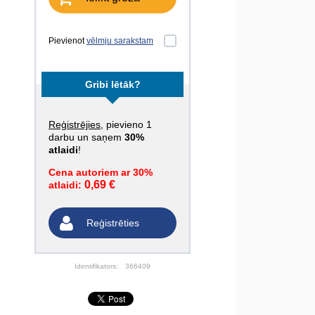
Pievienot
vēlmju sarakstam
Gribi lētāk?
Reģistrējies
, pievieno 1
darbu un saņem
30%
atlaidi
!
Cena autoriem ar 30%
0,69 €
atlaidi:
Reģistrēties
Identifikators:
366409