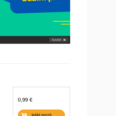
Aizvērt
0,99 €
Ielikt grozā