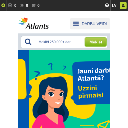
0
0
0
LV
DARBU VEIDI
Meklēt