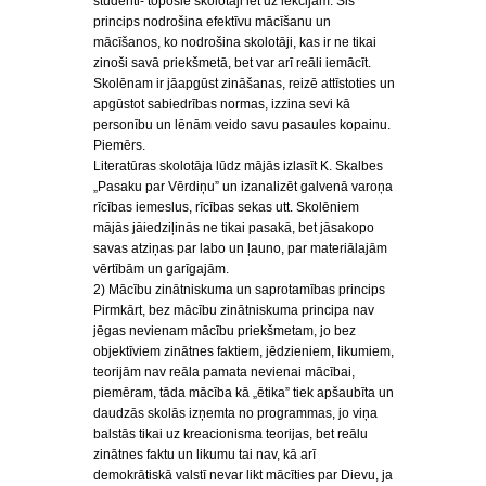
studenti- topošie skolotāji iet uz lekcijām. Šis
princips nodrošina efektīvu mācīšanu un
mācīšanos, ko nodrošina skolotāji, kas ir ne tikai
zinoši savā priekšmetā, bet var arī reāli iemācīt.
Skolēnam ir jāapgūst zināšanas, reizē attīstoties un
apgūstot sabiedrības normas, izzina sevi kā
personību un lēnām veido savu pasaules kopainu.
Piemērs.
Literatūras skolotāja lūdz mājās izlasīt K. Skalbes
„Pasaku par Vērdiņu” un izanalizēt galvenā varoņa
rīcības iemeslus, rīcības sekas utt. Skolēniem
mājās jāiedziļinās ne tikai pasakā, bet jāsakopo
savas atziņas par labo un ļauno, par materiālajām
vērtībām un garīgajām.
2) Mācību zinātniskuma un saprotamības princips
Pirmkārt, bez mācību zinātniskuma principa nav
jēgas nevienam mācību priekšmetam, jo bez
objektīviem zinātnes faktiem, jēdzieniem, likumiem,
teorijām nav reāla pamata nevienai mācībai,
piemēram, tāda mācība kā „ētika” tiek apšaubīta un
daudzās skolās izņemta no programmas, jo viņa
balstās tikai uz kreacionisma teorijas, bet reālu
zinātnes faktu un likumu tai nav, kā arī
demokrātiskā valstī nevar likt mācīties par Dievu, ja