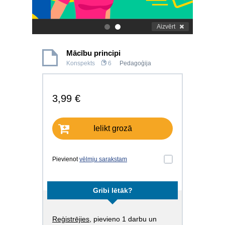
Aizvērt
.
.
Mācību principi
Konspekts
6
Pedagoģija
3,99 €
Ielikt grozā
Pievienot
vēlmju sarakstam
Gribi lētāk?
Reģistrējies
, pievieno 1 darbu un