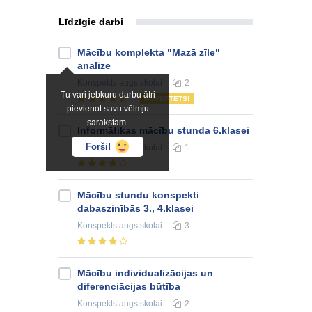
Līdzīgie darbi
Mācību komplekta "Mazā zīle"
analīze
Konspekts
augstskolai
2
Tu vari jebkuru darbu ātri
NOVĒRTĒTS!
pievienot savu vēlmju
sarakstam.
Informātikas mācību stunda 6.klasei
Forši!
Konspekts
augstskolai
1
Mācību stundu konspekti
dabaszinībās 3., 4.klasei
Konspekts
augstskolai
3
Mācību individualizācijas un
diferenciācijas būtība
Konspekts
augstskolai
2