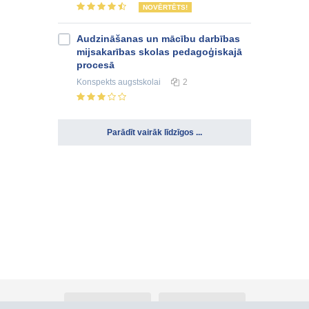
NOVĒRTĒTS!
Audzināšanas un mācību darbības
mijsakarības skolas pedagoģiskajā
procesā
Konspekts
augstskolai
2
Parādīt vairāk līdzīgos ...
Par Atlants.lv
Reklāma