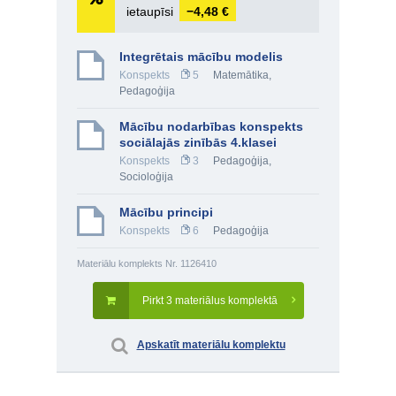
ietaupīsi
−4,48 €
Integrētais mācību modelis
Konspekts
5
Matemātika
,
Pedagoģija
Mācību nodarbības konspekts
sociālajās zinībās 4.klasei
Konspekts
3
Pedagoģija
,
Socioloģija
Mācību principi
Konspekts
6
Pedagoģija
Materiālu komplekts Nr. 1126410
Pirkt 3 materiālus komplektā
Apskatīt materiālu komplektu