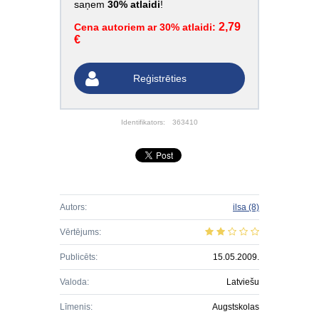
saņem
30% atlaidi
!
2,79
Cena autoriem ar 30% atlaidi:
€
Reģistrēties
Identifikators:
363410
Autors:
ilsa
(8)
Vērtējums:
Publicēts:
15.05.2009.
Valoda:
Latviešu
Līmenis:
Augstskolas