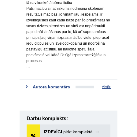
tā nav konkrētā bērna ticība.
Pats mācību zinātniskums nodrošina skolēnam
rezultātus mācībās, jo viņam jau, iespējams, ir
izveidojusies kaut kāda bāze par šo priekšmetu no
savas dzīves pieredzes un viņš var nepārtraukti
papildināt zināšanas par to, kā arī saprotamības
princips ļauj viņam izprast mācību vielu, pieprasot
ieguldīt pūles un izveidot kopainu un nodrošina
pastāvīgu attīstību, lai nākotnē spētu šajā
priekšmetā vai kādā līdzīgā izprast sarežģītākus
procesus.
…
Autora komentārs
Atvērt
Darbu komplekts:
IZDEVĪGI
pirkt komplektā
➞