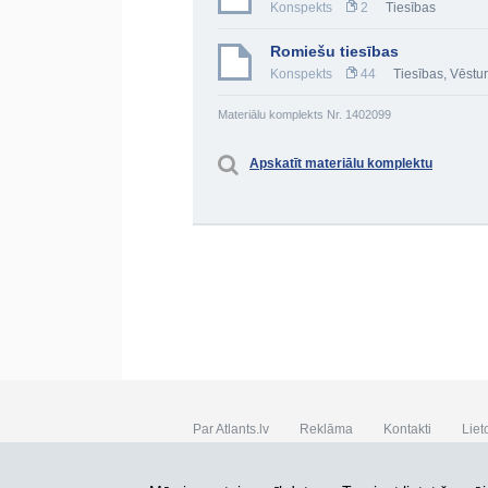
Konspekts
2
Tiesības
Romiešu tiesības
Konspekts
44
Tiesības
,
Vēstur
Materiālu komplekts Nr. 1402099
Apskatīt materiālu komplektu
Par Atlants.lv
Reklāma
Kontakti
Liet
SIA „CDI” © 2002 - 2026