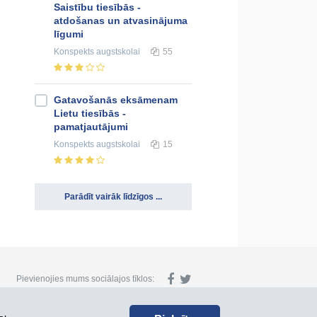
Saistību tiesībās -
atdošanas un atvasinājuma
līgumi
Konspekts
augstskolai
55
Gatavošanās eksāmenam
Lietu tiesībās -
pamatjautājumi
Konspekts
augstskolai
15
Parādīt vairāk līdzīgos ...
Pievienojies mums sociālajos tīklos: