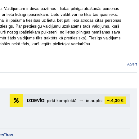
tu. Valdījumam ir divas pazīmes - lietas pilnīga atrašanās personas
ar lietu līdzīgi īpašniekam. Lietu valdīt var ne tikai tās īpašnieks.
nai ir īpašuma tiesības uz lietu, bet pati lieta atrodas citas personas
ettiesīgs. Par prettiesīgu valdījumu uzskatāms tāds valdījums, kurš
 kurš nozog īpašniekam pulksteni, no lietas pilnīgas ņemšanas savā
mēr šāds valdījums tiks traktēts kā prettiesisks). Tiesīgs valdījums
labāks nekā tāds, kurš iegūts pielietojot vardarbību. …
Atvērt
IZDEVĪGI
pirkt komplektā
➞
ietaupīsi
−-4,30 €
iesības