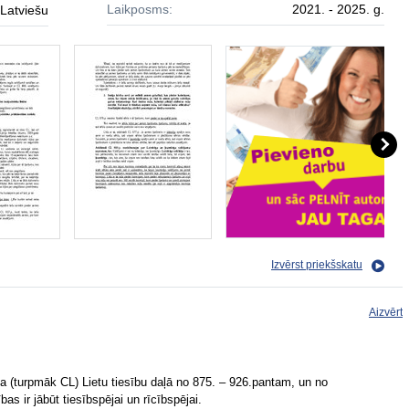
Laikposms:
2021. - 2025. g.
Latviešu
Izvērst priekšskatu
Aizvērt
ma (turpmāk CL) Lietu tiesību daļā no 875. – 926.pantam, un no
as ir jābūt tiesībspējai un rīcībspējai.