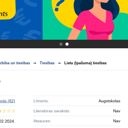
.
.
bība un tiesības
Tiesības
Lietu (īpašuma) tiesības
s
nijs
(82)
Līmenis:
Augstskolas
Literatūras saraksts:
Nav
Atsauces:
Nav
02.2024.