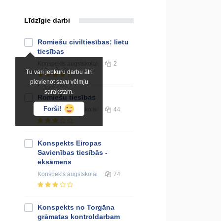
Līdzīgie darbi
Romiešu civiltiesības: lietu
tiesības
Konspekts
augstskolai
2
Tu vari jebkuru darbu ātri
pievienot savu vēlmju
sarakstam.
Romiešu tiesības
Forši!
Konspekts
augstskolai
44
Konspekts Eiropas
Savienības tiesībās -
eksāmens
Konspekts
augstskolai
74
Konspekts no Torgāna
grāmatas kontroldarbam