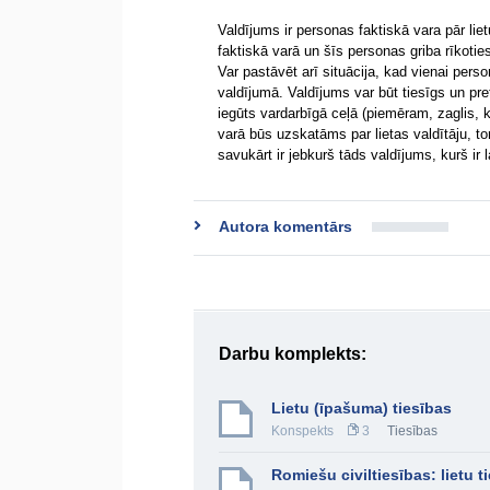
Valdījums ir personas faktiskā vara pār lie
faktiskā varā un šīs personas griba rīkoties 
Var pastāvēt arī situācija, kad vienai perso
valdījumā. Valdījums var būt tiesīgs un pr
iegūts vardarbīgā ceļā (piemēram, zaglis,
varā būs uzskatāms par lietas valdītāju, to
savukārt ir jebkurš tāds valdījums, kurš ir 
Autora komentārs
Darbu komplekts:
Lietu (īpašuma) tiesības
Konspekts
3
Tiesības
Romiešu civiltiesības: lietu t