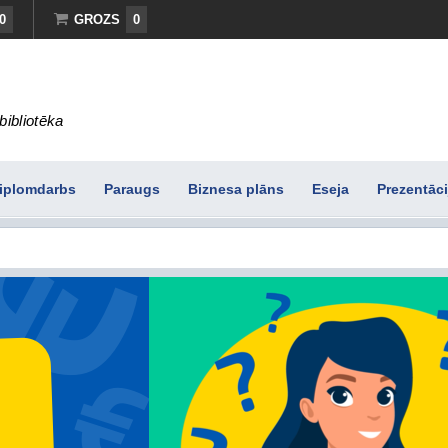
0
GROZS
0
bibliotēka
iplomdarbs
Paraugs
Biznesa plāns
Eseja
Prezentāci