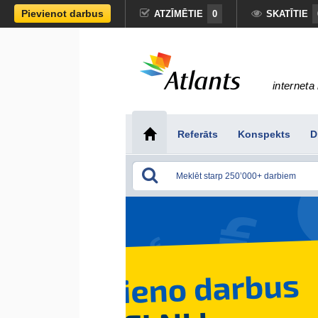
Pievienot darbus
ATZĪMĒTIE
0
SKATĪTIE
interneta 
Referāts
Konspekts
D