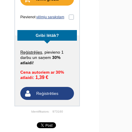
Pievienot
vēlmju sarakstam
Gribi lētāk?
Reģistrējies
, pievieno 1
darbu un saņem
30%
atlaidi
!
Cena autoriem ar 30%
1,39 €
atlaidi:
Reģistrēties
Identifikators:
973160