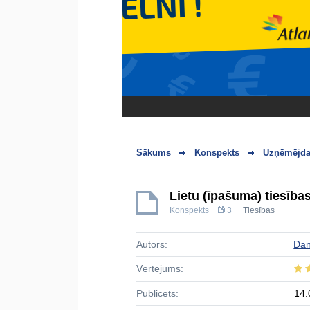
Sākums
Konspekts
Uzņēmējdar
Lietu (īpašuma) tiesība
Konspekts
3
Tiesības
Autors:
Dan
Vērtējums:
Publicēts:
14.