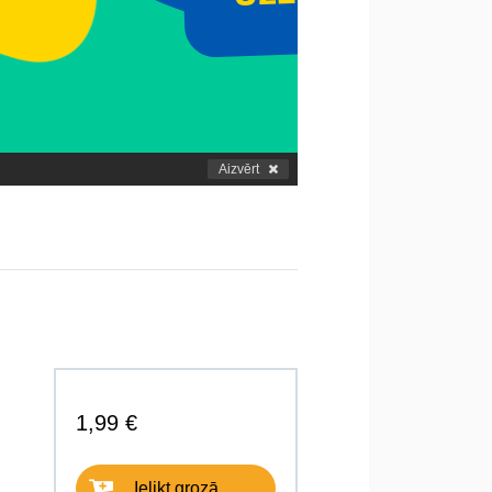
Aizvērt
1,99 €
Ielikt grozā