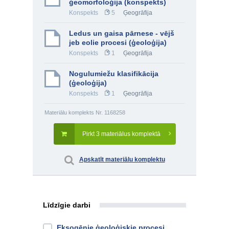
ģeomorfoloģija (konspekts)
Konspekts
5
Ģeogrāfija
Ledus un gaisa pārnese - vējš
jeb eolie procesi (ģeoloģija)
Konspekts
1
Ģeogrāfija
Nogulumiežu klasifikācija
(ģeoloģija)
Konspekts
1
Ģeogrāfija
Materiālu komplekts Nr. 1168258
Pirkt 3 materiālus komplektā
Apskatīt materiālu komplektu
Līdzīgie darbi
Eksogēnie ģeoloģiskie procesi