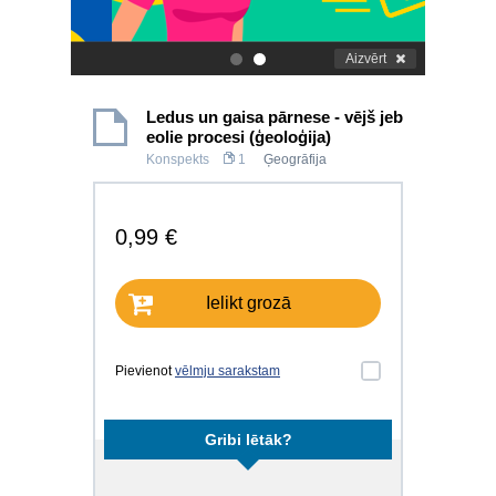
Aizvērt
.
.
Ledus un gaisa pārnese - vējš jeb
eolie procesi (ģeoloģija)
Konspekts
1
Ģeogrāfija
0,99 €
Ielikt grozā
Pievienot
vēlmju sarakstam
Gribi lētāk?