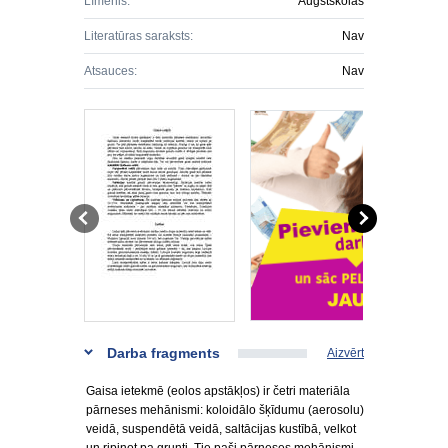
Līmenis:
Augstskolas
Literatūras saraksts:
Nav
Atsauces:
Nav
Darba fragments
Aizvērt
Gaisa ietekmē (eolos apstākļos) ir četri materiāla
pārneses mehānismi: koloidālo šķīdumu (aerosolu)
veidā, suspendētā veidā, saltācijas kustībā, velkot