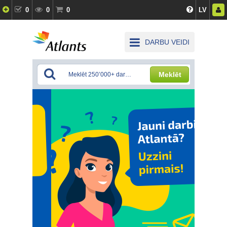
0
0
0
LV
DARBU VEIDI
Meklēt