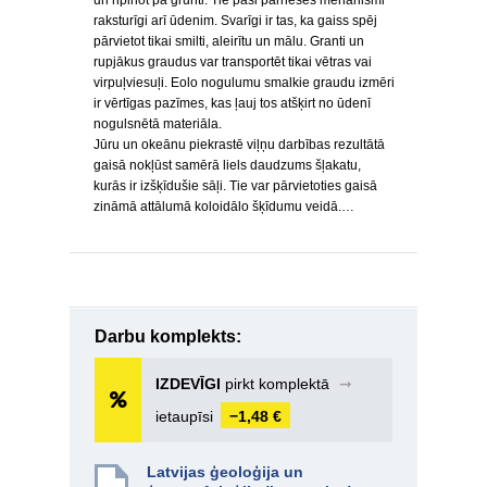
un ripinot pa grunti. Tie paši pārneses mehānismi
raksturīgi arī ūdenim. Svarīgi ir tas, ka gaiss spēj
pārvietot tikai smilti, aleirītu un mālu. Granti un
rupjākus graudus var transportēt tikai vētras vai
virpuļviesuļi. Eolo nogulumu smalkie graudu izmēri
ir vērtīgas pazīmes, kas ļauj tos atšķirt no ūdenī
nogulsnētā materiāla.
Jūru un okeānu piekrastē viļņu darbības rezultātā
gaisā nokļūst samērā liels daudzums šļakatu,
kurās ir izšķīdušie sāļi. Tie var pārvietoties gaisā
zināmā attālumā koloidālo šķīdumu veidā.…
Darbu komplekts:
IZDEVĪGI
pirkt komplektā
➞
ietaupīsi
−1,48 €
Latvijas ģeoloģija un