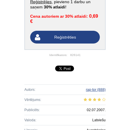
Reģistrējies
, pievieno 1 darbu un
saņem
30% atlaidi
!
0,69
Cena autoriem ar 30% atlaidi:
€
Reģistrēties
Identifikators:
826141
Autors:
rap-tor
(888)
Vērtējums:
Publicēts:
02.07.2007.
Valoda:
Latviešu