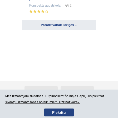
Konspekts
augstskolai
2
Parādīt vairāk līdzīgos ...
Par Atlants.lv
Reklāma
Mēs izmantojam sīkdatnes. Turpinot lietot šo mājas lapu, Jūs piekrītat
sīkdatņu izmantošanas noteikumiem. Uzzināt vairāk.
Kontakti
Lietošanas noteikumi
Piekrītu