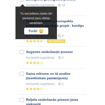
Konspekts
augstskolai
10
Tu vari jebkuru darbu ātri
pievienot savu vēlmju
Dabas nodarbības konspekts
sarakstam.
pirmsskolā vecākajā grupā - kustīgs
gaiss - vējš
Forši!
Konspekts
augstskolai
3
NOVĒRTĒTS!
Augsnes veidošanās procesi
Konspekts
augstskolai
8
Gaisa mitrums un tā analīze
(teorētiskais pamatojums)
Konspekts
augstskolai
1
Reljefa veidošanās procesi jūras
piekrastē