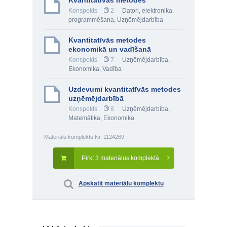
Kvantitatīvās metodes
Konspekts
2
Datori, elektronika,
programmēšana
,
Uzņēmējdarbība
Kvantitatīvās metodes
ekonomikā un vadīšanā
Konspekts
7
Uzņēmējdarbība
,
Ekonomika
,
Vadība
Uzdevumi kvantitatīvās metodes
uzņēmējdarbībā
Konspekts
8
Uzņēmējdarbība
,
Matemātika
,
Ekonomika
Materiālu komplekts Nr. 1124269
Pirkt 3 materiālus komplektā
Apskatīt materiālu komplektu