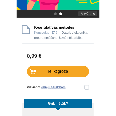
Aizvērt
.
.
Kvantitatīvās metodes
Konspekts
2
Datori, elektronika,
programmēšana
,
Uzņēmējdarbība
0,99 €
Ielikt grozā
Pievienot
vēlmju sarakstam
Gribi lētāk?