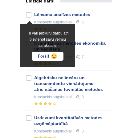
Līdzīgie darbi
Lēmumu analīzes metodes
Konspekts
augstskolai
6
Tu vari jebkuru darbu ātri
pievienot savu vēlmju
Kvantitatīvās metodes ekonomikā
sarakstam.
un vadīšanā
Forši!
Konspekts
augstskolai
7
Algebrisku nelineāru un
transcendentu vienādojumu
atrisināšanas tuvinātās metodes
Konspekts
augstskolai
8
Uzdevumi kvantitatīvās metodes
uzņēmējdarbībā
Konspekts
augstskolai
8