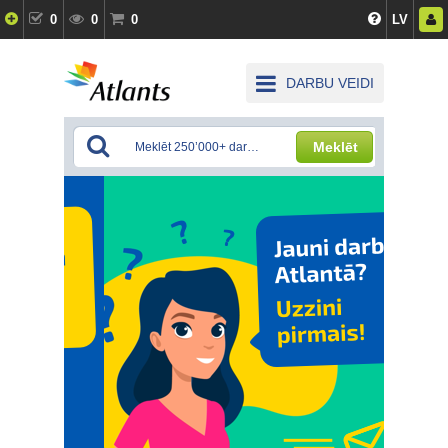
0
0
0
LV
DARBU VEIDI
Meklēt