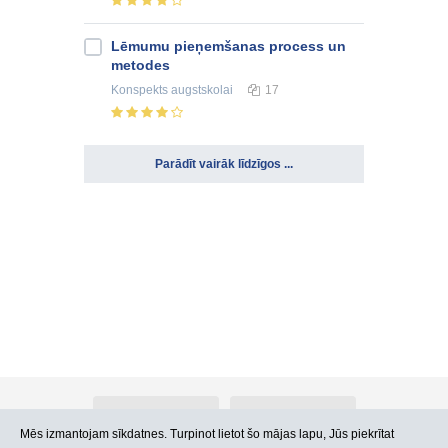
Lēmumu pieņemšanas process un
metodes
Konspekts
augstskolai
17
Parādīt vairāk līdzīgos ...
Par Atlants.lv
Reklāma
Mēs izmantojam sīkdatnes. Turpinot lietot šo mājas lapu, Jūs piekrītat