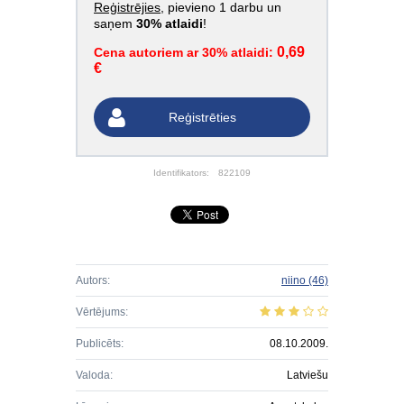
Reģistrējies
, pievieno 1 darbu un
saņem
30% atlaidi
!
0,69
Cena autoriem ar 30% atlaidi:
€
Reģistrēties
Identifikators:
822109
Autors:
niino
(46)
Vērtējums:
Publicēts:
08.10.2009.
Valoda:
Latviešu