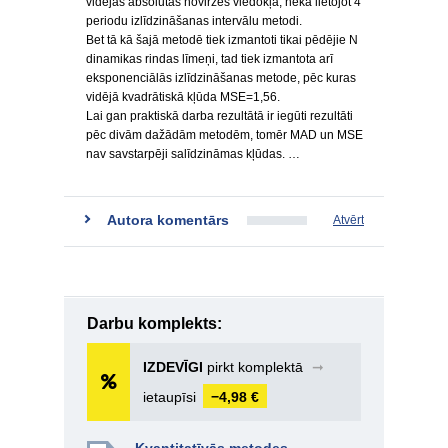
vidējās absolūtās novirzes viedokļa, nekā lietojot 4
periodu izlīdzināšanas intervālu metodi.
Bet tā kā šajā metodē tiek izmantoti tikai pēdējie N
dinamikas rindas līmeņi, tad tiek izmantota arī
eksponenciālās izlīdzināšanas metode, pēc kuras
vidējā kvadrātiskā kļūda MSE=1,56.
Lai gan praktiskā darba rezultātā ir iegūti rezultāti
pēc divām dažādām metodēm, tomēr MAD un MSE
nav savstarpēji salīdzināmas kļūdas. …
Autora komentārs
Atvērt
Darbu komplekts:
IZDEVĪGI
pirkt komplektā
➞
ietaupīsi
−4,98 €