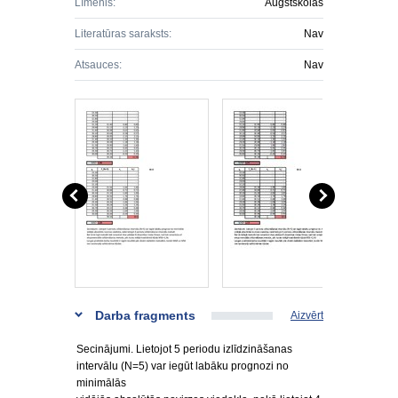
Līmenis:
Augstskolas
Literatūras saraksts:
Nav
Atsauces:
Nav
Darba fragments
Aizvērt
Secinājumi. Lietojot 5 periodu izlīdzināšanas
intervālu (N=5) var iegūt labāku prognozi no
minimālās