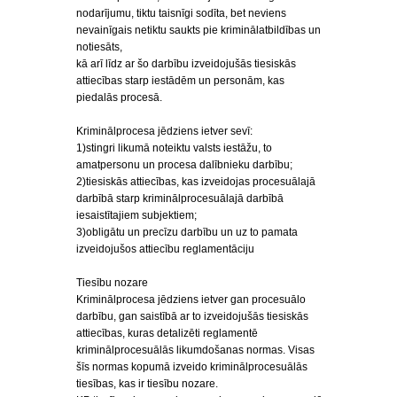
nodarījumu, tiktu taisnīgi sodīta, bet neviens
nevainīgais netiktu saukts pie kriminālatbildības un
notiesāts,
kā arī līdz ar šo darbību izveidojušās tiesiskās
attiecības starp iestādēm un personām, kas
piedalās procesā.
Kriminālprocesa jēdziens ietver sevī:
1)stingri likumā noteiktu valsts iestāžu, to
amatpersonu un procesa dalībnieku darbību;
2)tiesiskās attiecības, kas izveidojas procesuālajā
darbībā starp kriminālprocesuālajā darbībā
iesaistītajiem subjektiem;
3)obligātu un precīzu darbību un uz to pamata
izveidojušos attiecību reglamentāciju
Tiesību nozare
Kriminālprocesa jēdziens ietver gan procesuālo
darbību, gan saistībā ar to izveidojušās tiesiskās
attiecības, kuras detalizēti reglamentē
kriminālprocesuālās likumdošanas normas. Visas
šīs normas kopumā izveido kriminālprocesuālās
tiesības, kas ir tiesību nozare.