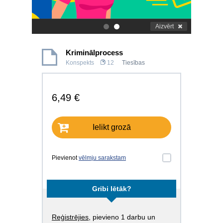
Aizvērt
.
.
Kriminālprocess
Konspekts
12
Tiesības
6,49 €
Ielikt grozā
Pievienot
vēlmju sarakstam
Gribi lētāk?
Reģistrējies
, pievieno 1 darbu un