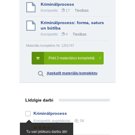
Kriminālprocess
Konspekts
17
Tiesības
Kriminālprocess: forma, saturs
un būtība
Konspekts
4
Tiesības
Materiālu komplekts Nr. 1201747
Pirkt 3 materiālus komplektā
Apskatīt materiālu komplektu
Līdzīgie darbi
Kriminālprocess
Konspekts
augstskolai
58
Tu vari jebkuru darbu ātri