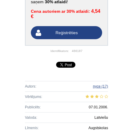
saņem
30% atlaidi
!
4,54
Cena autoriem ar 30% atlaidi:
€
Reģistrēties
Identifikators:
466187
Autors:
nyce
(17)
Vērtējums:
Publicēts:
07.01.2006.
Valoda:
Latviešu
Līmenis:
Augstskolas