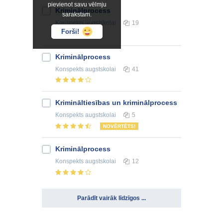
pievienot savu vēlmju
Kriminālprocess
sarakstam.
Konspekts
augstskolai
19
Forši!
Kriminālprocess
Konspekts
augstskolai
41
Krimināltiesības un kriminālprocess
Konspekts
augstskolai
5
NOVĒRTĒTS!
Kriminālprocess
Konspekts
augstskolai
12
Parādīt vairāk līdzīgos ...