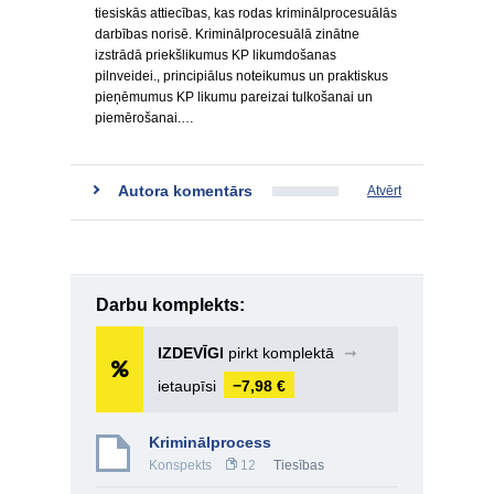
tiesiskās attiecības, kas rodas kriminālprocesuālās
darbības norisē. Kriminālprocesuālā zinātne
izstrādā priekšlikumus KP likumdošanas
pilnveidei., principiālus noteikumus un praktiskus
pieņēmumus KP likumu pareizai tulkošanai un
piemērošanai.…
Autora komentārs
Atvērt
Darbu komplekts:
IZDEVĪGI
pirkt komplektā
➞
ietaupīsi
−7,98 €
Kriminālprocess
Konspekts
12
Tiesības