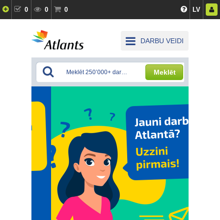
0
0
0
LV
DARBU VEIDI
Meklēt