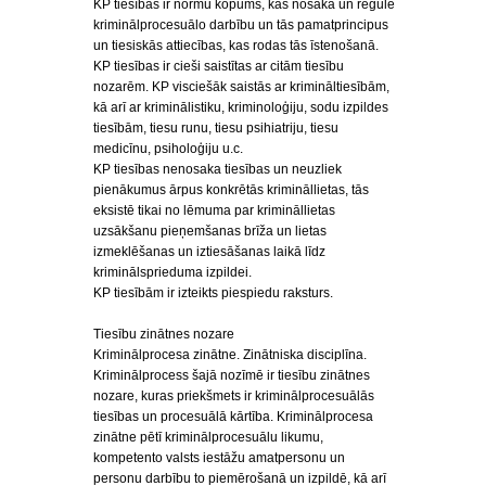
KP tiesības ir normu kopums, kas nosaka un regulē
kriminālprocesuālo darbību un tās pamatprincipus
un tiesiskās attiecības, kas rodas tās īstenošanā.
KP tiesības ir cieši saistītas ar citām tiesību
nozarēm. KP visciešāk saistās ar krimināltiesībām,
kā arī ar kriminālistiku, kriminoloģiju, sodu izpildes
tiesībām, tiesu runu, tiesu psihiatriju, tiesu
medicīnu, psiholoģiju u.c.
KP tiesības nenosaka tiesības un neuzliek
pienākumus ārpus konkrētās krimināllietas, tās
eksistē tikai no lēmuma par krimināllietas
uzsākšanu pieņemšanas brīža un lietas
izmeklēšanas un iztiesāšanas laikā līdz
kriminālsprieduma izpildei.
KP tiesībām ir izteikts piespiedu raksturs.
Tiesību zinātnes nozare
Kriminālprocesa zinātne. Zinātniska disciplīna.
Kriminālprocess šajā nozīmē ir tiesību zinātnes
nozare, kuras priekšmets ir kriminālprocesuālās
tiesības un procesuālā kārtība. Kriminālprocesa
zinātne pētī kriminālprocesuālu likumu,
kompetento valsts iestāžu amatpersonu un
personu darbību to piemērošanā un izpildē, kā arī