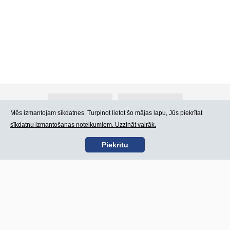
Par Atlants.lv
Reklāma
Mēs izmantojam sīkdatnes. Turpinot lietot šo mājas lapu, Jūs piekrītat
sīkdatņu izmantošanas noteikumiem. Uzzināt vairāk.
Kontakti
Lietošanas noteikumi
Piekrītu
SIA „CDI” © 2002 -
Lapas karte
2026