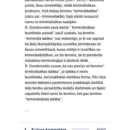
pamatlicējs Hanss Gross (1847- 1915) – austriešu
jurists, tiesu izmeklētājs, vēlāk kriminālistikas
profesors. Viņš lietoja terminu ’’krimināltaktika’’
(vācu val.- Kriminaltaktik), šajā vārdā nosaucot
vienu no kriminālistikas sadaļām.
R. Dombrovskis savā darbā ‘’ Kriminālistikas
teorētiskie pamati’’ pauž uzskatu, ka termins
‘’kriminālā taktika’’ nav veiksmīgs, jo to var saprast
ka tādu likumpārkāpēja uzvedību pirmstiesas un
tiesas izmeklēšanā, kuras mērķis ir izvairīties no
kriminālatbildības, un šis termins, lai to piemērotu
mūsdienu terminoloģijai ir jāiztirzā sīkāk.
R. Dombrovskis uzsver, ka nav precīzs arī termins’’
kriminālistikas taktika’’, jo taktika ir nevis
teorētiskās, bet praktiskās darbības forma. Pēc viņa
domām taktiskos paņēmienus praktiskajā darbībā
lieto tiesību aizsardzību iestāžu darbinieki un tāpēc
vajadzētu lietot nevis šo terminu, bet gan terminu
‘’kriminālistiskā taktika’’.
…
Autora komentārs
Atvērt