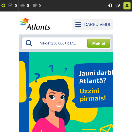
0
0
0
LV
DARBU VEIDI
Meklēt