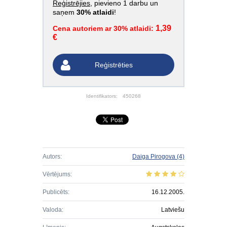
Reģistrējies
, pievieno 1 darbu un
saņem
30% atlaidi
!
1,39
Cena autoriem ar 30% atlaidi:
€
Reģistrēties
Identifikators:
450268
Autors:
Daiga Pirogova
(4)
Vērtējums:
Publicēts:
16.12.2005.
Valoda:
Latviešu