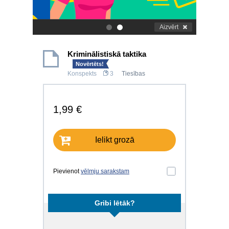
Aizvērt
.
.
Kriminālistiskā taktika
Novērtēts!
Konspekts
3
Tiesības
1,99 €
Ielikt grozā
Pievienot
vēlmju sarakstam
Gribi lētāk?