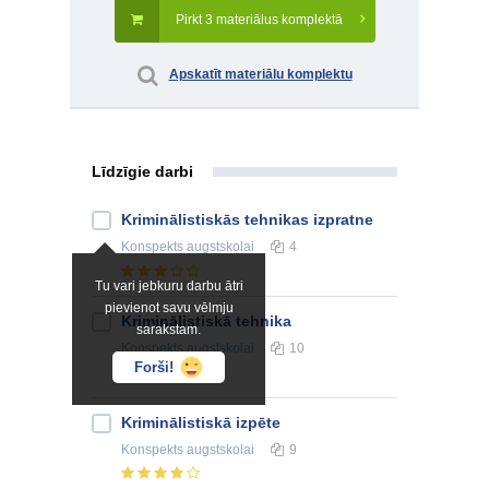
Pirkt 3 materiālus komplektā
Apskatīt materiālu komplektu
Līdzīgie darbi
Kriminālistiskās tehnikas izpratne
Konspekts
augstskolai
4
Tu vari jebkuru darbu ātri
pievienot savu vēlmju
Kriminālistiskā tehnika
sarakstam.
Konspekts
augstskolai
10
Forši!
Kriminālistiskā izpēte
Konspekts
augstskolai
9