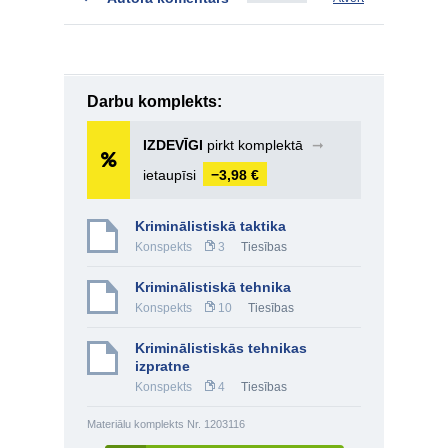
Darbu komplekts:
IZDEVĪGI
pirkt komplektā
➞
ietaupīsi
−3,98 €
Kriminālistiskā taktika
Konspekts
3
Tiesības
Kriminālistiskā tehnika
Konspekts
10
Tiesības
Kriminālistiskās tehnikas
izpratne
Konspekts
4
Tiesības
Materiālu komplekts Nr. 1203116