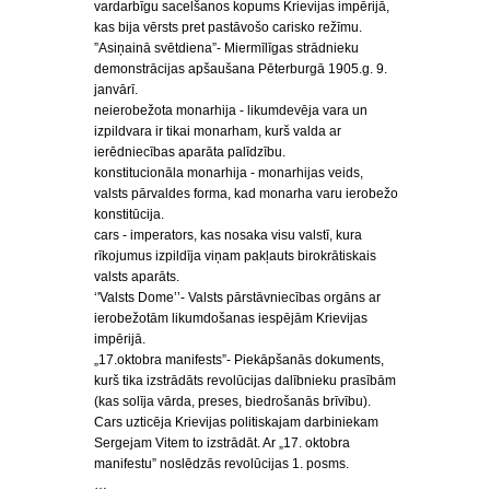
vardarbīgu sacelšanos kopums Krievijas impērijā,
kas bija vērsts pret pastāvošo carisko režīmu.
”Asiņainā svētdiena”- Miermīlīgas strādnieku
demonstrācijas apšaušana Pēterburgā 1905.g. 9.
janvārī.
neierobežota monarhija - likumdevēja vara un
izpildvara ir tikai monarham, kurš valda ar
ierēdniecības aparāta palīdzību.
konstitucionāla monarhija - monarhijas veids,
valsts pārvaldes forma, kad monarha varu ierobežo
konstitūcija.
cars - imperators, kas nosaka visu valstī, kura
rīkojumus izpildīja viņam pakļauts birokrātiskais
valsts aparāts.
‘'Valsts Dome’’- Valsts pārstāvniecības orgāns ar
ierobežotām likumdošanas iespējām Krievijas
impērijā.
„17.oktobra manifests”- Piekāpšanās dokuments,
kurš tika izstrādāts revolūcijas dalībnieku prasībām
(kas solīja vārda, preses, biedrošanās brīvību).
Cars uzticēja Krievijas politiskajam darbiniekam
Sergejam Vitem to izstrādāt. Ar „17. oktobra
manifestu” noslēdzās revolūcijas 1. posms.
…