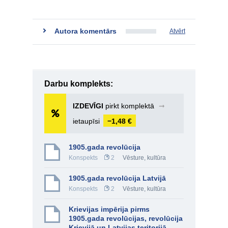
Autora komentārs
Atvērt
Darbu komplekts:
IZDEVĪGI
pirkt komplektā
➞
ietaupīsi
−1,48 €
1905.gada revolūcija
Konspekts
2
Vēsture, kultūra
1905.gada revolūcija Latvijā
Konspekts
2
Vēsture, kultūra
Krievijas impērija pirms
1905.gada revolūcijas, revolūcija
Krievijā un Latvijas teritorijā