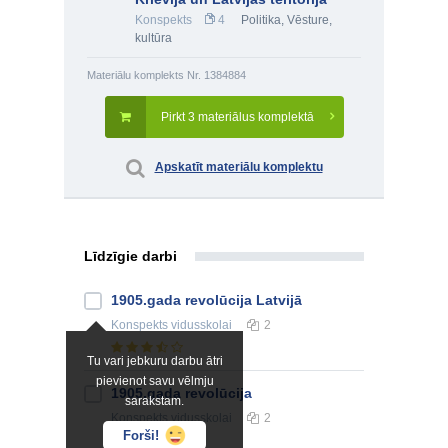
Konspekts
4
Politika
,
Vēsture,
kultūra
Materiālu komplekts Nr. 1384884
Pirkt 3 materiālus komplektā
Apskatīt materiālu komplektu
Līdzīgie darbi
1905.gada revolūcija Latvijā
Konspekts
vidusskolai
2
Tu vari jebkuru darbu ātri
pievienot savu vēlmju
1905.gada revolūcija
sarakstam.
Konspekts
vidusskolai
2
Forši!