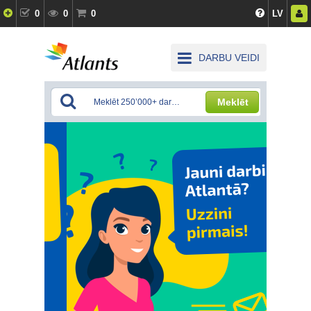
0
0
0
LV
DARBU VEIDI
Meklēt