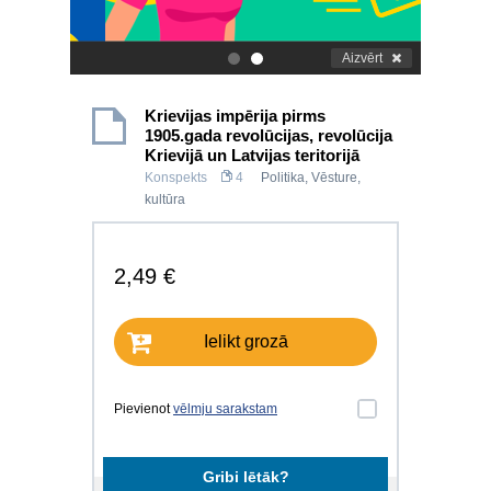
Aizvērt
.
.
Krievijas impērija pirms
1905.gada revolūcijas, revolūcija
Krievijā un Latvijas teritorijā
Konspekts
4
Politika
,
Vēsture,
kultūra
2,49 €
Ielikt grozā
Pievienot
vēlmju sarakstam
Gribi lētāk?