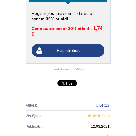
Reģistrējies
, pievieno 1 darbu un
saņem
30% atlaidi
!
1,74
Cena autoriem ar 30% atlaidi:
€
Reģistrēties
Identifikators:
256372
Autors:
GIGI
(23)
Vērtējums:
Publicēts:
12.03.2021.