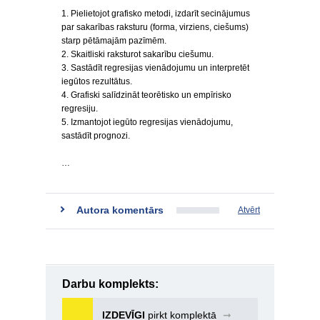
1. Pielietojot grafisko metodi, izdarīt secinājumus
par sakarības raksturu (forma, virziens, ciešums)
starp pētāmajām pazīmēm.
2. Skaitliski raksturot sakarību ciešumu.
3. Sastādīt regresijas vienādojumu un interpretēt
iegūtos rezultātus.
4. Grafiski salīdzināt teorētisko un empīrisko
regresiju.
5. Izmantojot iegūto regresijas vienādojumu,
sastādīt prognozi.
…
Autora komentārs
Atvērt
Darbu komplekts:
IZDEVĪGI
pirkt komplektā
➞