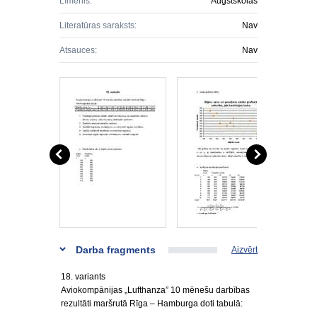
Līmenis:
Augstskolas
Literatūras saraksts:
Nav
Atsauces:
Nav
Darba fragments
Aizvērt
18. variants
Aviokompānijas „Lufthanza” 10 mēnešu darbības
rezultāti maršrutā Rīga – Hamburga doti tabulā: