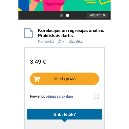
Aizvērt
.
.
Korelācijas un regresijas analīze.
Praktiskais darbs
Konspekts
5
Statistika
3,49 €
Ielikt grozā
Pievienot
vēlmju sarakstam
Gribi lētāk?