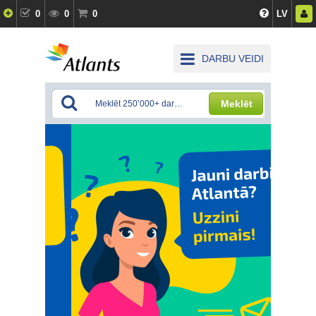
0
0
0
LV
DARBU VEIDI
Meklēt