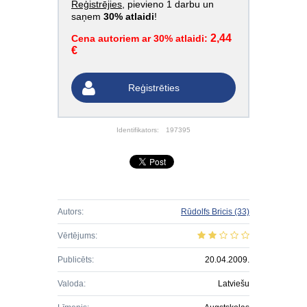
Reģistrējies
, pievieno 1 darbu un
saņem
30% atlaidi
!
2,44
Cena autoriem ar 30% atlaidi:
€
Reģistrēties
Identifikators:
197395
Autors:
Rūdolfs Bricis
(33)
Vērtējums:
Publicēts:
20.04.2009.
Valoda:
Latviešu