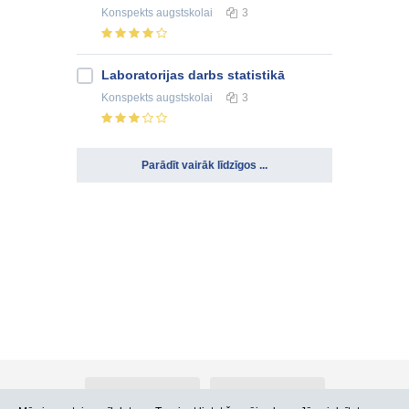
Konspekts
augstskolai
3
Laboratorijas darbs statistikā
Konspekts
augstskolai
3
Parādīt vairāk līdzīgos ...
Par Atlants.lv
Reklāma