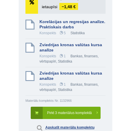
ietaupīsi
−1,48 €
Korelācijas un regresijas analīze.
Praktiskais darbs
Konspekts
5
Statistika
Zviedrijas kronas valūtas kursa
analīze
Konspekts
1
Bankas, finanses,
vērtspapīri
,
Statistika
Zviedrijas kronas valūtas kursa
analīze
Konspekts
1
Bankas, finanses,
vērtspapīri
,
Statistika
Materiālu komplekts Nr. 1132966
Pirkt 3 materiālus komplektā
Apskatīt materiālu komplektu