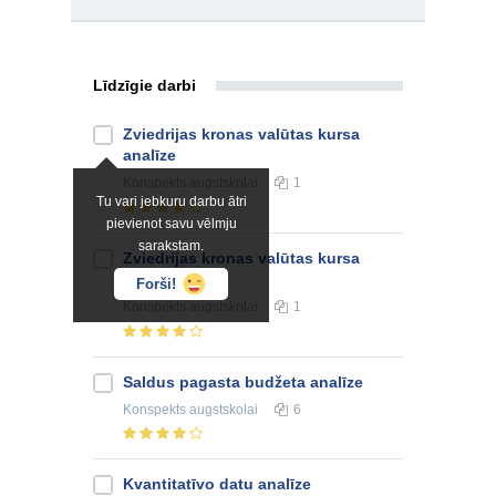
Līdzīgie darbi
Zviedrijas kronas valūtas kursa
analīze
Konspekts
augstskolai
1
Tu vari jebkuru darbu ātri
pievienot savu vēlmju
sarakstam.
Zviedrijas kronas valūtas kursa
analīze
Forši!
Konspekts
augstskolai
1
Saldus pagasta budžeta analīze
Konspekts
augstskolai
6
Kvantitatīvo datu analīze