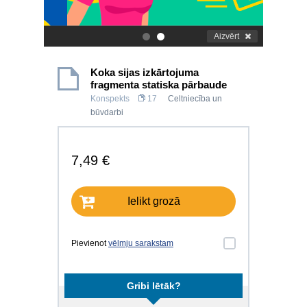
Aizvērt
.
.
Koka sijas izkārtojuma
fragmenta statiska pārbaude
Konspekts
17
Celtniecība un
būvdarbi
7,49 €
Ielikt grozā
Pievienot
vēlmju sarakstam
Gribi lētāk?