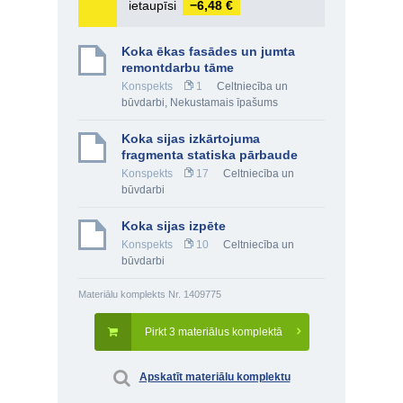
ietaupīsi
−6,48 €
Koka ēkas fasādes un jumta
remontdarbu tāme
Konspekts
1
Celtniecība un
būvdarbi
,
Nekustamais īpašums
Koka sijas izkārtojuma
fragmenta statiska pārbaude
Konspekts
17
Celtniecība un
būvdarbi
Koka sijas izpēte
Konspekts
10
Celtniecība un
būvdarbi
Materiālu komplekts Nr. 1409775
Pirkt 3 materiālus komplektā
Apskatīt materiālu komplektu