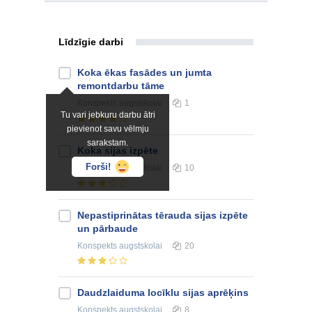
Līdzīgie darbi
Koka ēkas fasādes un jumta
remontdarbu tāme
Konspekts
augstskolai
1
Tu vari jebkuru darbu ātri
pievienot savu vēlmju
sarakstam.
Koka sijas izpēte
Forši!
Konspekts
augstskolai
10
Nepastiprinātas tērauda sijas izpēte
un pārbaude
Konspekts
augstskolai
20
Daudzlaiduma locīklu sijas aprēķins
Konspekts
augstskolai
8