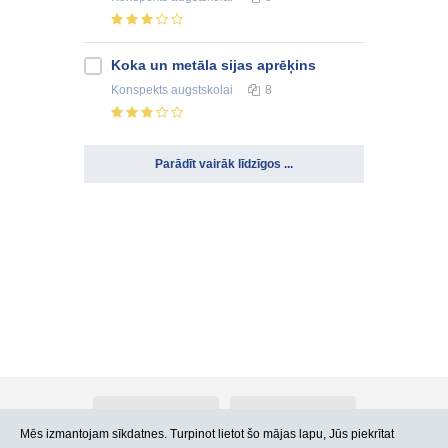
Koka un metāla sijas aprēķins
Konspekts
augstskolai
8
Parādīt vairāk līdzīgos ...
Par Atlants.lv
Reklāma
Mēs izmantojam sīkdatnes. Turpinot lietot šo mājas lapu, Jūs piekrītat