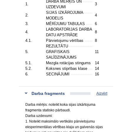
DARBA MĒRĶIS UN
1.
3
UZDEVUMI
SIJAS IZKĀROJUMA
2.
4
MODELIS
3.
MĒRĪJUMU TABULAS
6
LABORATORIJAS DARBA
4.
8
DATU APSTRĀDE
4.1.
Pārvietojumu vērtības
8
REZULTĀTU
5.
GRAFISKAIS
11
SALĪDZINĀJUMS
5.1.
Mezgla rotācijas stingums
14
5.2.
Koksnes stiprības klase
14
6.
SECINĀJUMI
16
Darba fragments
Aizvērt
Darba mērķis: noteikt koka sijas izkārtojuma
fragmenta statisko pārbaudi.
Darba uzdevumi:
1. Noteikt maksimālo vertikālo pārvietojumu
eksperimentālas vērtības klaja un galvenās sijas