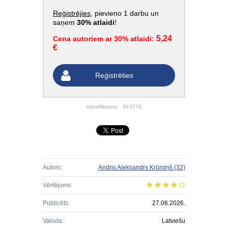
Reģistrējies
, pievieno 1 darbu un
saņem
30% atlaidi
!
5,24
Cena autoriem ar 30% atlaidi:
€
Reģistrēties
Identifikators:
913770
Autors:
Andris Aleksandrs Krūmiņš
(32)
Vērtējums:
Publicēts:
27.06.2026.
Valoda:
Latviešu