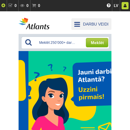
0
0
0
LV
DARBU VEIDI
Meklēt