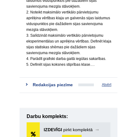
laidumus viduspunktos pie dažādiem sijas
savienojuma mezgla stāvokļiem.
2. Noteikt maksimālo vertikālo pārvietojumu
aprēķina vērtības klaja un galvenās sijas laidumus
viduspunktos pie dažādiem sijas savienojuma
mezgla stāvokļiem.
3. Salīdzināt maksimālo vertikālo pārvietojumu
eksperimentālas un aprēķina vērtības. Definēt klaja
sijas statiskas shēmas pie dažādiem sijas
savienojuma mezgla stāvokļiem.
4. Parādīt grafiski darba gaitā iegūtas sakarības.
5. Definēt sijas koksnes stiprības klase.…
Redakcijas piezīme
Atvērt
Darbu komplekts:
IZDEVĪGI
pirkt komplektā
➞