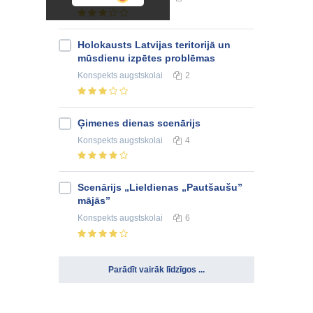
Holokausts Latvijas teritorijā un
mūsdienu izpētes problēmas
Konspekts
augstskolai
2
Ģimenes dienas scenārijs
Konspekts
augstskolai
4
Scenārijs „Lieldienas „Pautšaušu”
mājās”
Konspekts
augstskolai
6
Parādīt vairāk līdzīgos ...