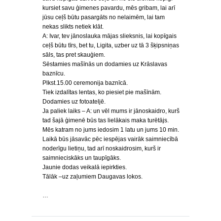
kursiet savu ģimenes pavardu, mēs gribam, lai arī
jūsu ceļš būtu pasargāts no nelaimēm, lai tam
nekas slikts netiek klāt.
A: Ivar, tev jānoslauka mājas slieksnis, lai kopīgais
ceļš būtu tīrs, bet tu, Ligita, uzber uz tā 3 šķipsniņas
sāls, tas pret skauģiem.
Sēstamies mašīnās un dodamies uz Krāslavas
baznīcu.
Plkst.15.00 ceremonija baznīcā.
Tiek izdalītas lentas, ko piesiet pie mašīnām.
Dodamies uz fotoateljē.
Ja paliek laiks – A: un vēl mums ir jānoskaidro, kurš
tad šajā ģimenē būs tas lielākais maka turētājs.
Mēs katram no jums iedosim 1 latu un jums 10 min.
Laikā būs jāsavāc pēc iespējas vairāk saimniecībā
noderīgu lietiņu, tad arī noskaidrosim, kurš ir
saimnieciskāks un taupīgāks.
Jaunie dodas veikalā iepirkties.
Tālāk –uz zaļumiem Daugavas lokos.
…