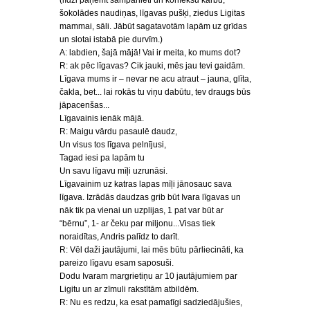
(līdzi paņemt šampanieti un konfekšu kārbu,
šokolādes naudiņas, līgavas pušķi, ziedus Ligitas
mammai, sāli. Jābūt sagatavotām lapām uz grīdas
un slotai istabā pie durvīm.)
A: labdien, šajā mājā! Vai ir meita, ko mums dot?
R: ak pēc līgavas? Cik jauki, mēs jau tevi gaidām.
Līgava mums ir – nevar ne acu atraut – jauna, glīta,
čakla, bet... lai rokās tu viņu dabūtu, tev draugs būs
jāpacenšas...
Līgavainis ienāk mājā.
R: Maigu vārdu pasaulē daudz,
Un visus tos līgava pelnījusi,
Tagad iesi pa lapām tu
Un savu līgavu mīļi uzrunāsi.
Līgavainim uz katras lapas mīļi jānosauc sava
līgava. Izrādās daudzas grib būt Ivara līgavas un
nāk tik pa vienai un uzplijas, 1 pat var būt ar
“bērnu”, 1- ar čeku par miljonu...Visas tiek
noraidītas, Andris palīdz to darīt.
R: Vēl daži jautājumi, lai mēs būtu pārliecināti, ka
pareizo līgavu esam saposuši.
Dodu Ivaram margrietiņu ar 10 jautājumiem par
Ligitu un ar zīmuli rakstītām atbildēm.
R: Nu es redzu, ka esat pamatīgi sadziedājušies,