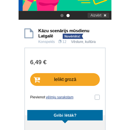
Aizvērt
.
.
Kāzu scenārijs mūsdienu
Latgalē
Novērtēts!
Konspekts
12
Vēsture, kultūra
6,49 €
Ielikt grozā
Pievienot
vēlmju sarakstam
Gribi lētāk?