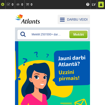
0
0
0
LV
DARBU VEIDI
Meklēt