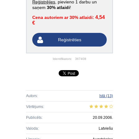
Reģistrējies
, pievieno 1 darbu un
saņem
30% atlaidi
!
4,54
Cena autoriem ar 30% atlaidi:
€
Reģistrēties
Identifikators:
367408
Autors:
īstā
(13)
Vērtējums:
Publicēts:
20.09.2006.
Valoda:
Latviešu