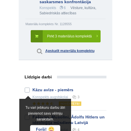
saskarsmes konfrontācija
Konspekts
6
Vēsture, kultūra
,
Sabiedriskās attiecības
Materiālu komplekts Nr. 1128555
Pirkt 3 materiālus komplektā
Apskatīt materiālu komplektu
Līdzīgie darbi
Kāzu avīze - piemērs
Konspekts
augstskolai
3
NOVĒRTĒTS!
Tu vari jebkuru darbu ātri
pievienot savu vēlmju
Fašisms, Musolīni, Ādolfs Hitlers un
sarakstam.
ideoloģija mūsdienu Latvijā
Forši!
Konspekts
augstskolai
4