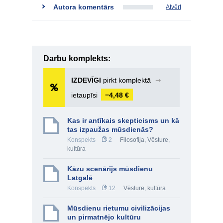
Autora komentārs
Atvērt
Darbu komplekts:
IZDEVĪGI
pirkt komplektā
➞
ietaupīsi
−4,48 €
Kas ir antīkais skepticisms un kā
tas izpaužas mūsdienās?
Konspekts
2
Filosofija
,
Vēsture,
kultūra
Kāzu scenārijs mūsdienu
Latgalē
Konspekts
12
Vēsture, kultūra
Mūsdienu rietumu civilizācijas
un pirmatnējo kultūru