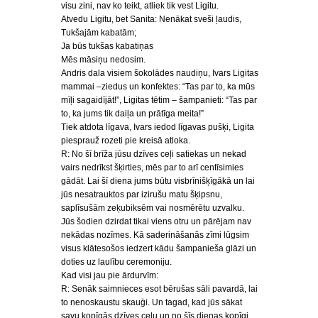
visu zini, nav ko teikt, atliek tik vest Ligitu.
Atvedu Ligitu, bet Sanita: Nenākat sveši ļaudis,
Tukšajām kabatām;
Ja būs tukšas kabatiņas
Mēs māsiņu nedosim.
Andris dala visiem šokolādes naudiņu, Ivars Ligitas
mammai –ziedus un konfektes: “Tas par to, ka mūs
mīļi sagaidījāt!”, Ligitas tētim – šampanieti: “Tas par
to, ka jums tik daiļa un prātīga meita!”
Tiek atdota līgava, Ivars iedod līgavas pušķi, Ligita
piesprauž rozeti pie kreisā atloka.
R: No šī brīža jūsu dzīves ceļi satiekas un nekad
vairs nedrīkst šķirties, mēs par to arī centīsimies
gādāt. Lai šī diena jums būtu visbrīnišķīgākā un lai
jūs nesatrauktos par izirušu matu šķipsnu,
saplīsušām zeķubiksēm vai nosmērētu uzvalku.
Jūs šodien dzirdat tikai viens otru un pārējam nav
nekādas nozīmes. Kā saderināšanās zīmi lūgsim
visus klātesošos iedzert kādu šampanieša glāzi un
doties uz laulību ceremoniju.
Kad visi jau pie ārdurvīm:
R: Senāk saimnieces esot bērušas sāli pavardā, lai
to nenoskaustu skauģi. Un tagad, kad jūs sākat
savu kopīgās dzīves ceļu un no šīs dienas kopīgi