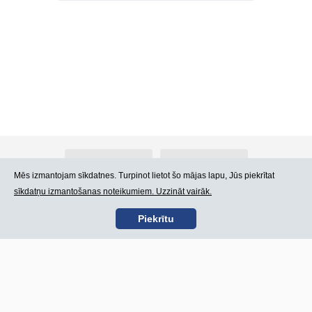
Par Atlants.lv
Reklāma
Mēs izmantojam sīkdatnes. Turpinot lietot šo mājas lapu, Jūs piekrītat
sīkdatņu izmantošanas noteikumiem. Uzzināt vairāk.
Kontakti
Lietošanas noteikumi
Piekrītu
SIA „CDI” © 2002 -
Lapas karte
2026