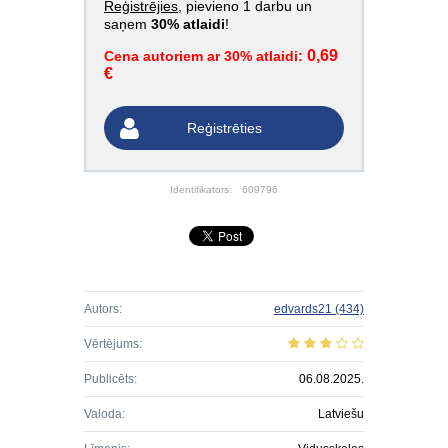
Reģistrējies
, pievieno 1 darbu un
saņem
30% atlaidi
!
0,69
Cena autoriem ar 30% atlaidi:
€
Reģistrēties
Identifikators:
609796
Autors:
edvards21
(434)
Vērtējums:
Publicēts:
06.08.2025.
Valoda:
Latviešu