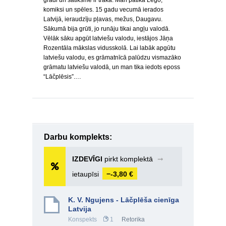
grādi un satiksme ir traka. Man patika Lego,
komiksi un spēles. 15 gadu vecumā ierados
Latvijā, ieraudzīju pļavas, mežus, Daugavu.
Sākumā bija grūti, jo runāju tikai angļu valodā.
Vēlāk sāku apgūt latviešu valodu, iestājos Jāņa
Rozentāla mākslas vidusskolā. Lai labāk apgūtu
latviešu valodu, es grāmatnīcā palūdzu vismazāko
grāmatu latviešu valodā, un man tika iedots eposs
“Lāčplēsis”.…
Darbu komplekts:
IZDEVĪGI
pirkt komplektā
➞
ietaupīsi
−-3,80 €
K. V. Ngujens - Lāčplēša cienīga
Latvija
Konspekts
1
Retorika