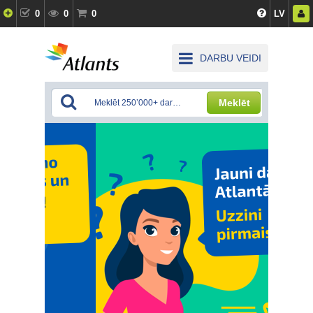
0
0
0
LV
DARBU VEIDI
Meklēt