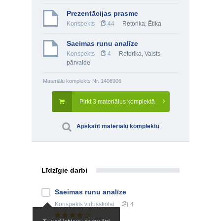
Prezentācijas prasme
Konspekts
44
Retorika
,
Ētika
Saeimas runu analīze
Konspekts
4
Retorika
,
Valsts
pārvalde
Materiālu komplekts Nr. 1406906
Pirkt 3 materiālus komplektā
Apskatīt materiālu komplektu
Līdzīgie darbi
Saeimas runu analīze
Konspekts
vidusskolai
4