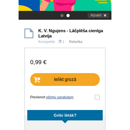
Aizvērt
.
.
K. V. Ngujens - Lāčplēša cienīga
Latvija
Konspekts
1
Retorika
0,99 €
Ielikt grozā
Pievienot
vēlmju sarakstam
Gribi lētāk?