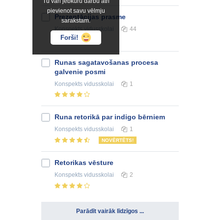
Tu vari jebkuru darbu ātri
pievienot savu vēlmju
Prezentācijas prasme
sarakstam.
Konspekts
vidusskolai
44
Forši!
Runas sagatavošanas procesa
galvenie posmi
Konspekts
vidusskolai
1
Runa retorikā par indigo bērniem
Konspekts
vidusskolai
1
NOVĒRTĒTS!
Retorikas vēsture
Konspekts
vidusskolai
2
Parādīt vairāk līdzīgos ...