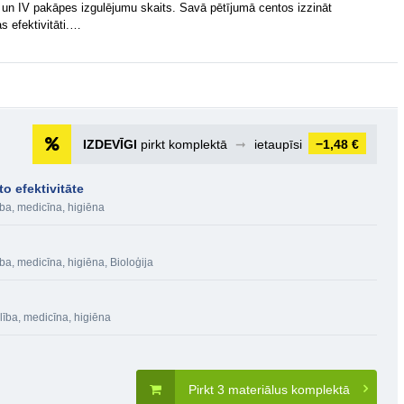
III un IV pakāpes izgulējumu skaits. Savā pētījumā centos izzināt
s efektivitāti.…
IZDEVĪGI
pirkt komplektā
➞
ietaupīsi
−1,48 €
o efektivitāte
ba, medicīna, higiēna
ba, medicīna, higiēna
,
Bioloģija
lība, medicīna, higiēna
Pirkt 3 materiālus komplektā