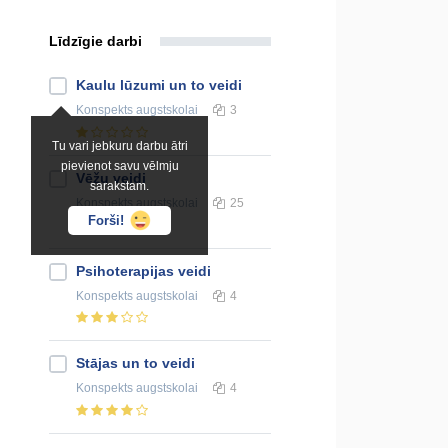
Līdzīgie darbi
Kaulu lūzumi un to veidi
Konspekts
augstskolai
3
Tu vari jebkuru darbu ātri
pievienot savu vēlmju
Vēžu veidi
sarakstam.
Konspekts
augstskolai
25
Forši!
Psihoterapijas veidi
Konspekts
augstskolai
4
Stājas un to veidi
Konspekts
augstskolai
4