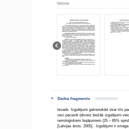
Valoda:
Darba fragments
Ievads. Izgulējumi galvenokārt skar trīs pa
veci pacienti (divreiz biežāk izgulējumi ve
neiroloģiskiem bojājumiem (25 – 85% spināl
[Latvijas ārsts, 2005].. Izgulējumi ir smaga 