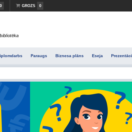
0
GROZS
0
bibliotēka
iplomdarbs
Paraugs
Biznesa plāns
Eseja
Prezentāci