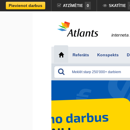
Pievienot darbus
ATZĪMĒTIE
0
SKATĪTIE
interneta 
Referāts
Konspekts
D