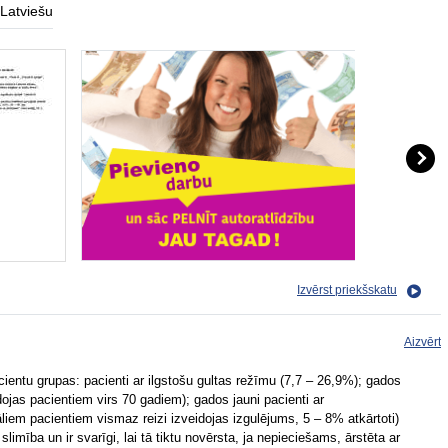
Latviešu
Izvērst priekšskatu
Aizvērt
cientu grupas: pacienti ar ilgstošu gultas režīmu (7,7 – 26,9%); gados
idojas pacientiem virs 70 gadiem); gados jauni pacienti ar
iem pacientiem vismaz reizi izveidojas izgulējums, 5 – 8% atkārtoti)
slimība un ir svarīgi, lai tā tiktu novērsta, ja nepieciešams, ārstēta ar