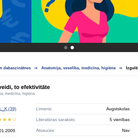
.
.
n dabaszinātnes
Anatomija, veselība, medicīna, higiēna
Izgulē
idi, to efektivitāte
ba, medicīna, higiēna
L_K
(39)
Līmenis:
Augstskolas
Literatūras saraksts:
5 vienības
Atsauces:
Nav
01.2009.