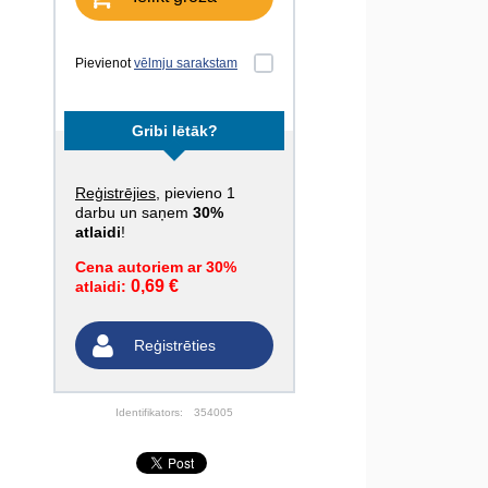
Pievienot
vēlmju sarakstam
Gribi lētāk?
Reģistrējies
, pievieno 1
darbu un saņem
30%
atlaidi
!
Cena autoriem ar 30%
0,69 €
atlaidi:
Reģistrēties
Identifikators:
354005