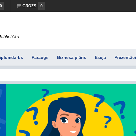
0
GROZS
0
bibliotēka
iplomdarbs
Paraugs
Biznesa plāns
Eseja
Prezentāci