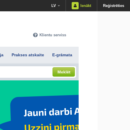
LV
Ienākt
Reģistrēties
Klientu serviss
ja
Prakses atskaite
E-grāmata
Meklēt