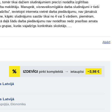
 tomēr tikai dažiem sludinājumiem precīzi norādīta izglītības
rba meklētāju. Manuprāt, visneveiksmīgākie darba sludinājumi ir tieši
adzību”, ievietojot interneta vietnē darba piedāvājumu, nav jāmaksā
tne, kāpēc sludinājums sastāv tikai no 4 vai 5 vārdiem, piemēram,
ajā daļā šādu darba piedāvājumu nav norādītas nedz prasības amata
 grupas, kurās vajadzīgs konkrētais skolotājs. …
Atvērt
IZDEVĪGI
pirkt komplektā
➞
ietaupīsi
−3,98 €
s Latvijā
s Latvijā
goģija
,
Ekonomika