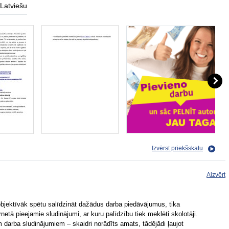
Latviešu
Izvērst priekšskatu
Aizvērt
objektīvāk spētu salīdzināt dažādus darba piedāvājumus, tika
ernetā pieejamie sludinājumi, ar kuru palīdzību tiek meklēti skolotāji.
 darba sludinājumiem – skaidri norādīts amats, tādējādi ļaujot