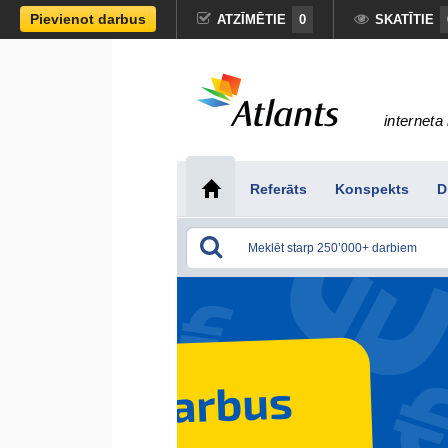
Pievienot darbus
ATZĪMĒTIE
0
SKATĪTIE
interneta 
Referāts
Konspekts
D