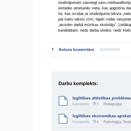
sludinājumam sasniegt savu mērķauditoriju,
iestādes atrašanās vieta, kas apgrūtina da
tie, kas izceļas ar sludinājuma teksta „nab
par katru rakstu zīmi, tāpēc rodas neizpra
„aicinām darbā mūzikas skolotāju”. Lielāk
kandidātam, nedz darba slodze, nedz klašu
Autora komentārs
Darbu komplekts:
Izglītības attīstības problēma
Konspekts
5
Pedagoģija
Izglītības ekonomikas apskat
Konspekts
6
Psiholoģija
,
Peda