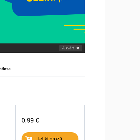
Aizvērt
atlase
0,99 €
Ielikt grozā