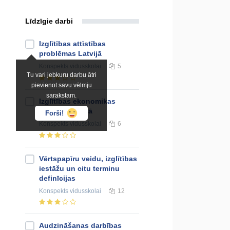
Līdzīgie darbi
Izglītības attīstības
problēmas Latvijā
Konspekts
vidusskolai
5
Tu vari jebkuru darbu ātri
pievienot savu vēlmju
sarakstam.
Izglītības ekonomikas
apskats Latvijā
Forši!
Konspekts
vidusskolai
6
Vērtspapīru veidu, izglītības
iestāžu un citu terminu
definīcijas
Konspekts
vidusskolai
12
Audzināšanas darbības