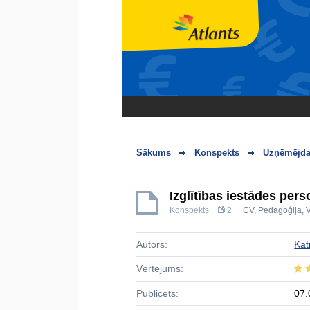
Sākums
Konspekts
Uzņēmējdar
Izglītības iestādes per
Konspekts
2
CV
,
Pedagoģija
,
Autors:
Kat
Vērtējums:
Publicēts:
07.