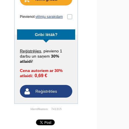
Pievienot
vēlmju sarakstam
Gribi lētāk?
Reģistrējies
, pievieno 1
darbu un saņem
30%
atlaidi
!
Cena autoriem ar 30%
0,69 €
atlaidi:
Reģistrēties
Identifikators:
741315