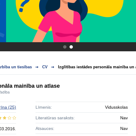
.
.
bība un tiesības
CV
Izglītības iestādes personāla mainība un 
sonāla mainība un atlase
Vadība
rīna
(25)
Līmenis:
Vidusskolas
Literatūras saraksts:
Nav
Atsauces:
Nav
03.2016.