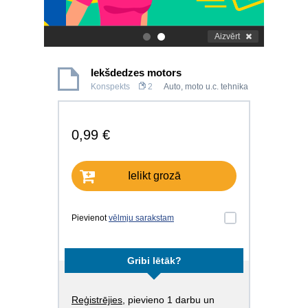
Aizvērt
.
.
Iekšdedzes motors
Konspekts
2
Auto, moto u.c. tehnika
0,99 €
Ielikt grozā
Pievienot
vēlmju sarakstam
Gribi lētāk?
Reģistrējies
, pievieno 1 darbu un