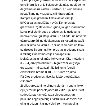
1) kompresijas gredzeni noblīvē virsmu starp virzuli
un cilindru līdz ar to tiek novērsta gāzu noplūde no
degkameras uz karteri. Gredzeni arī veic siltuma
novadīšanu no virzuļa uz cilindra sienām.
Kompresijas gredzeni tiek ievietoti virzuļa
blīvētājdaļas augšējās rievās. Kompresijas
gredzenus izgatavo no čuguna, lai gan ir arī motori,
kuros pielieto tērauda gredzenus. to uzdevums
noblīvēt spraugu starp virzuli un cilindru un novērst
gāzu caurplūdi no degkameras uz karteri, novadīt
daļu siltuma no virzuļa uz cilindra sienām un tālāk
uz dzeses šķidrumu. Kompresijas gredzenu skaits
ir atkarīgs: no kompresijas pakāpes un
kloķvārpstas griešanās frekvences. Otto motoriem
ir 2 – 4, dīzeļmotoriem 3 – 6 gredzeni. Augšējo
gredzenu – lai samazinātu izdilumu (berzi)
elektrolītiski hromē 0.10 – 0.15 mm dziļumā.
Pārējos gredzenus alvo, lai labāk piestrādātos
cilindram.
2) eļļas gredzeni no cilindru sienām noņem lieko
eļļu, virzulim pārvietojoties uz ZMP. Eļļa, nokļūstot
sadegšanas kamerā, rada piedegumus un
palielinās eļļas patēriņš. Virzulim ir viens vai divi
eļļas gredzeni, kas novietoti zem kompresijas