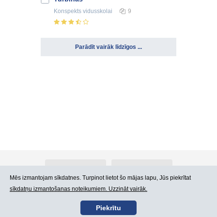
Konspekts
vidusskolai
9
Parādīt vairāk līdzīgos ...
Par Atlants.lv
Reklāma
Mēs izmantojam sīkdatnes. Turpinot lietot šo mājas lapu, Jūs piekrītat
sīkdatņu izmantošanas noteikumiem. Uzzināt vairāk.
Kontakti
Lietošanas noteikumi
Piekrītu