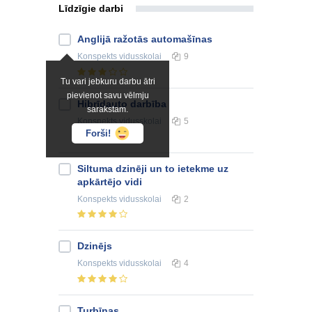
Līdzīgie darbi
Anglijā ražotās automašīnas
Konspekts
vidusskolai
9
Tu vari jebkuru darbu ātri
pievienot savu vēlmju
Hibrīdauto darbība
sarakstam.
Konspekts
vidusskolai
5
Forši!
Siltuma dzinēji un to ietekme uz
apkārtējo vidi
Konspekts
vidusskolai
2
Dzinējs
Konspekts
vidusskolai
4
Turbīnas