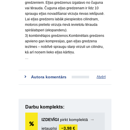
gredzeniem. Eļļas gredzenus izgatavo no čuguna
vai tērauda. Čuguna eļļas gredzenam ir līdz 10
spraugu eļļas novadīšanai virzuļa rievas iekšpusē.
Lai eļļas gredzens labāk piespiestos cilindram,
motoros pielieto virzuļa rievā ievietotu tērauda
spirālatsperi (ekspanderu).
3) kombinētajos gredzenos.Kombinētais gredzens
apvieno gan kompresijas, gan eļļas gredzena
iezīmes – noblīvē spraugu starp virzuli un cilindru,
kā arī noņem lieko eļļas kārtiņu.
…
Autora komentārs
Atvērt
Darbu komplekts:
IZDEVĪGI
pirkt komplektā
➞
ietaupīsi
−3,98 €