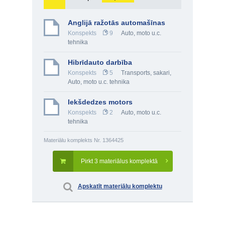
Anglijā ražotās automašīnas
Konspekts
9
Auto, moto u.c.
tehnika
Hibrīdauto darbība
Konspekts
5
Transports, sakari
,
Auto, moto u.c. tehnika
Iekšdedzes motors
Konspekts
2
Auto, moto u.c.
tehnika
Materiālu komplekts Nr. 1364425
Pirkt 3 materiālus komplektā
Apskatīt materiālu komplektu