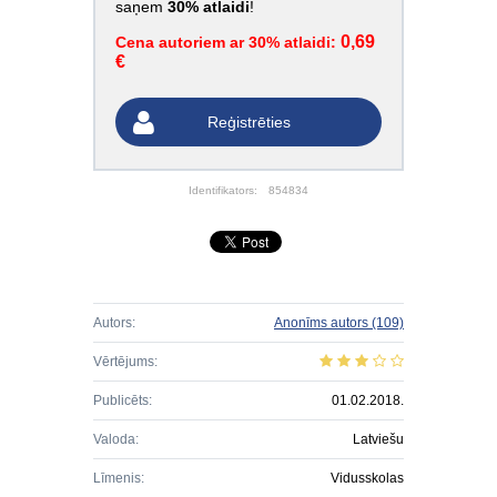
saņem
30% atlaidi
!
0,69
Cena autoriem ar 30% atlaidi:
€
Reģistrēties
Identifikators:
854834
Autors:
Anonīms autors
(109)
Vērtējums:
Publicēts:
01.02.2018.
Valoda:
Latviešu
Līmenis:
Vidusskolas