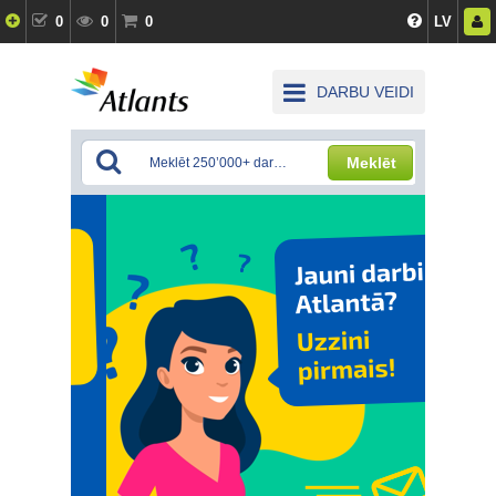
0
0
0
LV
DARBU VEIDI
Meklēt