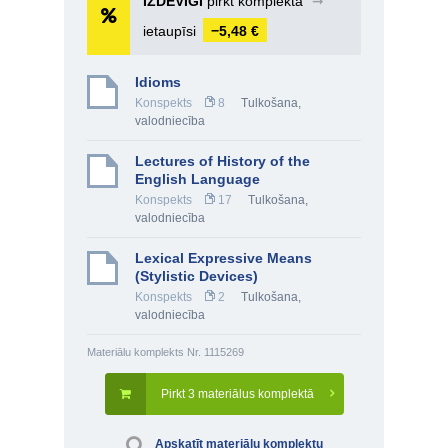
IZDEVĪGI
pirkt komplektā
➞
ietaupīsi
−5,48 €
Idioms
Konspekts
8
Tulkošana,
valodniecība
Lectures of History of the
English Language
Konspekts
17
Tulkošana,
valodniecība
Lexical Expressive Means
(Stylistic Devices)
Konspekts
2
Tulkošana,
valodniecība
Materiālu komplekts Nr. 1115269
Pirkt 3 materiālus komplektā
Apskatīt materiālu komplektu