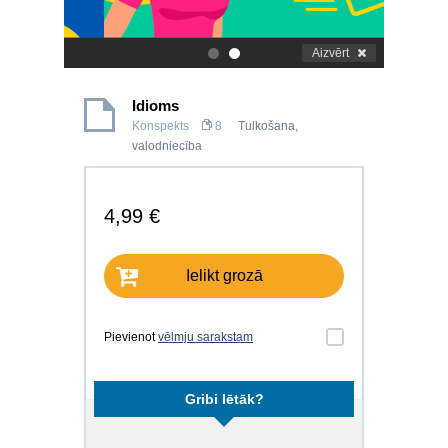
Aizvērt
.
.
Idioms
Konspekts
8
Tulkošana,
valodniecība
4,99 €
Ielikt grozā
Pievienot
vēlmju sarakstam
Gribi lētāk?