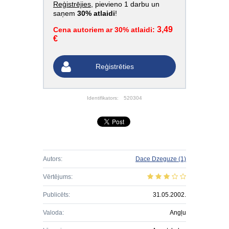
Reģistrējies
, pievieno 1 darbu un
saņem
30% atlaidi
!
3,49
Cena autoriem ar 30% atlaidi:
€
Reģistrēties
Identifikators:
520304
Autors:
Dace Dzeguze
(1)
Vērtējums:
Publicēts:
31.05.2002.
Valoda:
Angļu