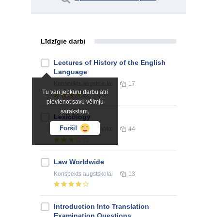
Līdzīgie darbi
Lectures of History of the English
Language
Konspekts
augstskolai
17
Tu vari jebkuru darbu ātri
pievienot savu vēlmju
sarakstam.
Lexicology
Forši!
Konspekts
augstskolai
44
Law Worldwide
Konspekts
augstskolai
13
Introduction Into Translation
Examination Questions