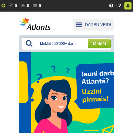
0
0
0
LV
DARBU VEIDI
Meklēt